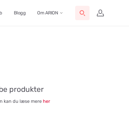
ub
Blogg
Om ARION
øbe produkter
ben kan du læse mere
her