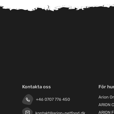
Kontakta oss
För hu
Arion Or
+46 0707 776 450
ARION C
ARION F
kontakt@arion-petfood.dk