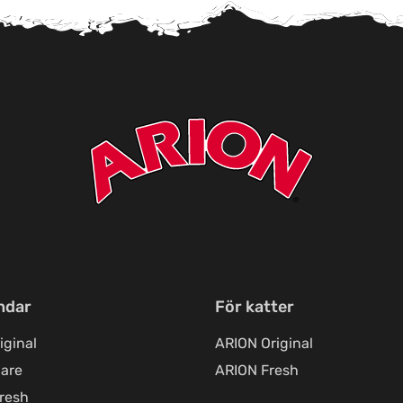
ndar
För katter
iginal
ARION Original
are
ARION Fresh
resh