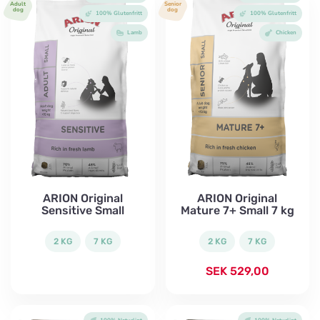
Adult
Senior
dog
dog
100% Glutenfritt
100% Glutenfritt
Lamb
Chicken
ARION Original
ARION Original
Sensitive Small
Mature 7+ Small 7 kg
2 KG
7 KG
2 KG
7 KG
SEK
529,00