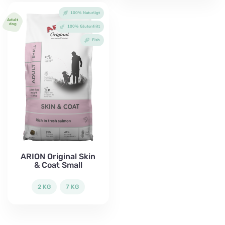
100% Naturligt
Adult
dog
100% Glutenfritt
Fish
ARION Original Skin
& Coat Small
2 KG
7 KG