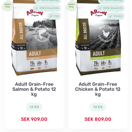
100% Naturligt
100% Naturligt
Adult
Adult
dog
dog
100% Glutenfritt
100% Glutenfritt
Fish
Chicken
Adult Grain-Free
Adult Grain-Free
Salmon & Potato 12
Chicken & Potato 12
kg
kg
12 KG
12 KG
SEK
909,00
SEK
809,00