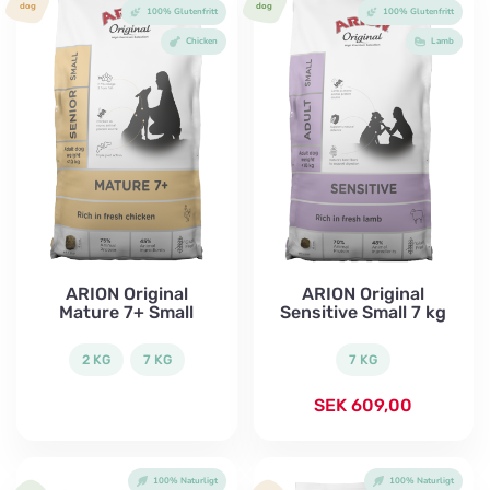
dog
dog
100% Glutenfritt
100% Glutenfritt
Chicken
Lamb
ARION Original
ARION Original
Mature 7+ Small
Sensitive Small 7 kg
2 KG
7 KG
7 KG
SEK
609,00
100% Naturligt
100% Naturligt