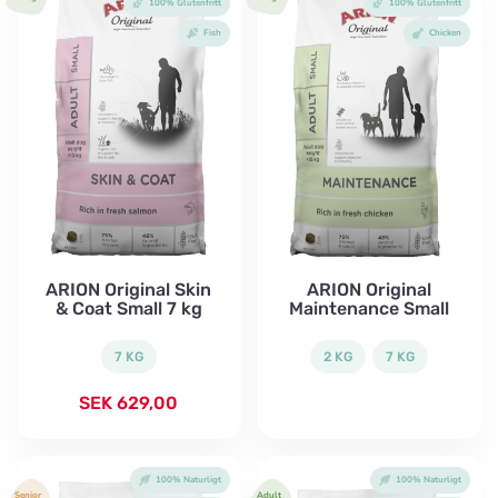
100% Glutenfritt
100% Glutenfritt
Fish
Chicken
ARION Original Skin
ARION Original
& Coat Small 7 kg
Maintenance Small
7 KG
2 KG
7 KG
SEK
629,00
100% Naturligt
100% Naturligt
Senior
Adult