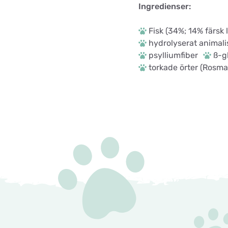
Ingredienser:
Fisk (34%; 14% färsk 
hydrolyserat animali
psylliumfiber
ß-g
torkade örter (Rosma