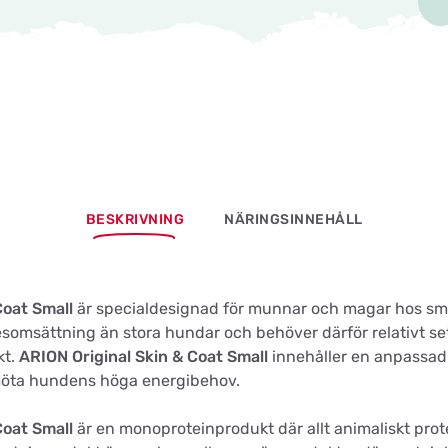
BESKRIVNING
NÄRINGSINNEHÅLL
Coat Small
är specialdesignad för munnar och magar hos s
omsättning än stora hundar och behöver därför relativt set
kt.
ARION Original Skin & Coat Small
innehåller en anpassad 
möta hundens höga energibehov.
Coat Small
är en monoproteinprodukt där allt animaliskt prot