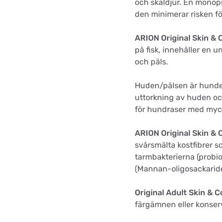
och skaldjur. En monop
den minimerar risken fö
ARION Original Skin & 
på fisk, innehåller en 
och päls.
Huden/pälsen är hunden
uttorkning av huden och
för hundraser med myck
ARION Original Skin & 
svårsmälta kostfibrer s
tarmbakterierna (probiot
(Mannan-oligosackaride
Original Adult Skin & C
färgämnen eller konser