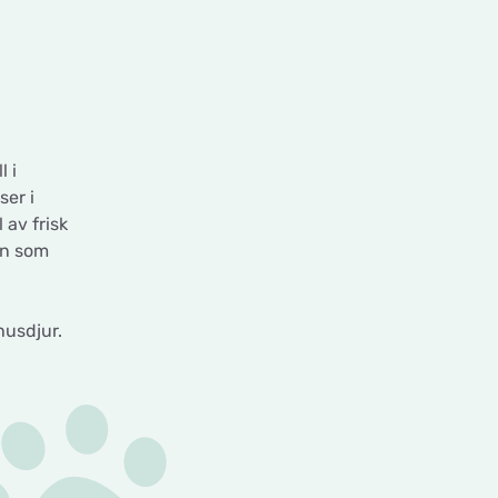
l i
er i
av frisk
en som
husdjur.