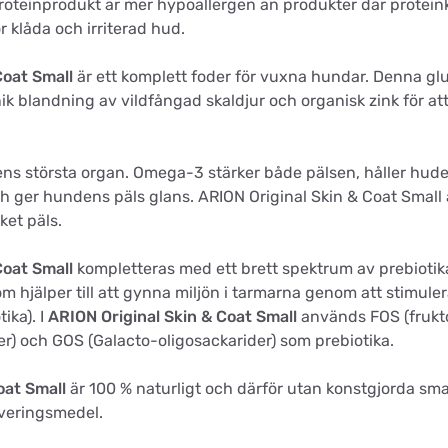
roteinprodukt är mer hypoallergen än produkter där proteink
r klåda och irriterad hud.
Coat Small
är ett komplett foder för vuxna hundar. Denna glu
unik blandning av vildfångad skaldjur och organisk zink för a
s största organ. Omega-3 stärker både pälsen, håller huden
 ger hundens päls glans. ARION Original Skin & Coat Small ä
et päls.
Coat Small
kompletteras med ett brett spektrum av prebiotika
om hjälper till att gynna miljön i tarmarna genom att stimule
ika). I
ARION Original Skin & Coat Small
används FOS (frukto
r) och GOS (Galacto-oligosackarider) som prebiotika.
oat Small
är 100 % naturligt och därför utan konstgjorda sma
veringsmedel.