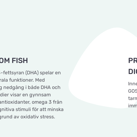
OM FISH
PR
DI
-fettsyran (DHA) spelar en
urala funktioner. Med
Inn
lig nedgång i både DHA och
GOS
tudier visar en gynnsam
tar
 antioxidanter, omega 3 från
imm
itiva stimuli för att minska
rund av oxidativ stress.