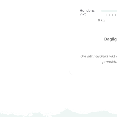
Hundens
vikt
0 kg
Daglig
Om ditt husdjurs vikt e
produkten