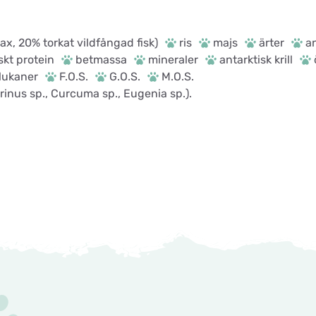
lax, 20% torkat vildfångad fisk)
ris
majs
ärter
an
skt protein
betmassa
mineraler
antarktisk krill
lukaner
F.O.S.
G.O.S.
M.O.S.
rinus sp., Curcuma sp., Eugenia sp.).