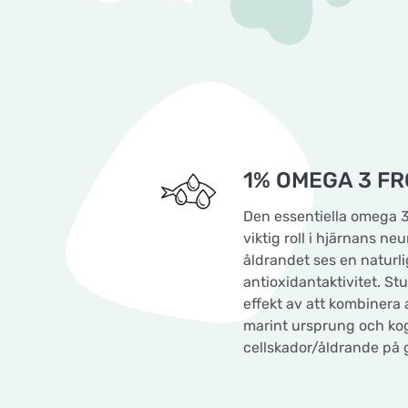
1% OMEGA 3 FR
Den essentiella omega 3
viktig roll i hjärnans ne
åldrandet ses en natur
antioxidantaktivitet. S
effekt av att kombinera
marint ursprung och kogn
cellskador/åldrande på g