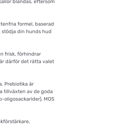
ällor blandas, eftersom
tenfria formel, baserad
tt stödja din hunds hud
 frisk, förhindrar
r därför det rätta valet
. Prebiotika är
ra tillväxten av de goda
-oligosackarider), MOS
kförstärkare,