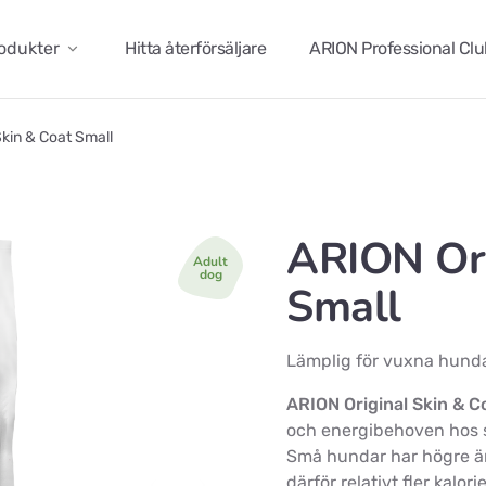
odukter
Hitta återförsäljare
ARION Professional Cl
kin & Coat Small
ARION Ori
Adult
dog
Small
Lämplig för vuxna hunda
ARION Original Skin & C
och energibehoven hos 
Små hundar har högre ä
därför relativt fler kalor