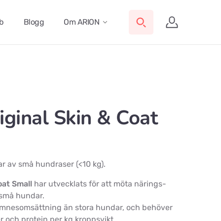
ub
Blogg
Om ARION
ginal Skin & Coat
r av små hundraser (<10 kg).
oat Small
har utvecklats för att möta närings-
små hundar.
mnesomsättning än stora hundar, och behöver
ier och protein per kg kroppsvikt.