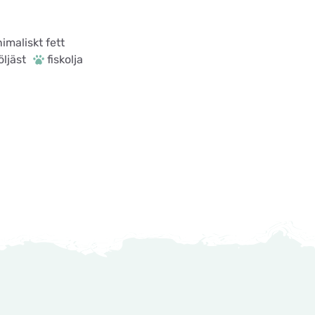
imaliskt fett
öljäst
fiskolja