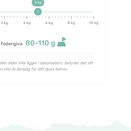
5 kg
2 kg
4 kg
6 kg
8 kg
10 kg
80-110
g
 fodergiva
ller ålder inte ligger i barometern, betyder det att
 inte är lämplig för ditt djurs behov.