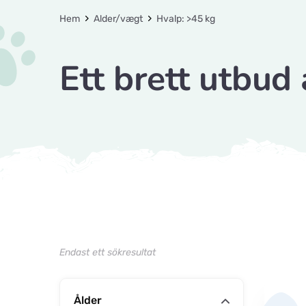
Hem
Alder/vægt
Hvalp: >45 kg
Ett brett utbud 
Endast ett sökresultat
Ålder