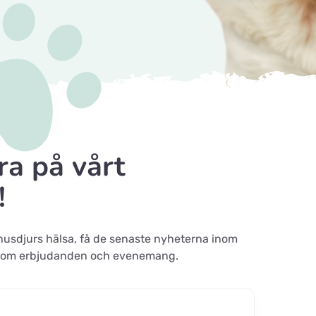
a på vårt
!
 husdjurs hälsa, få de senaste nyheterna inom
ad om erbjudanden och evenemang.