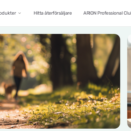
odukter
Hitta återförsäljare
ARION Professional Cl