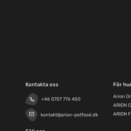
Kontakta oss
För hu
Arion Or
+46 0707 776 450
ARION C
ARION F
kontakt@arion-petfood.dk