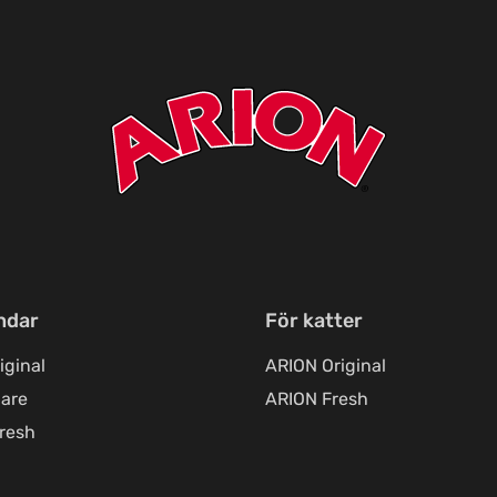
ndar
För katter
iginal
ARION Original
are
ARION Fresh
resh