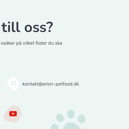
till oss?
 osäker på vilket foder du ska
3
kontakt@arion-petfood.dk