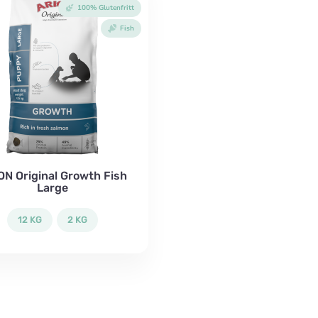
100% Glutenfritt
Fish
ON Original Growth Fish
Large
12 KG
2 KG