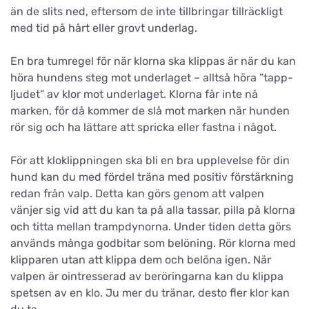
än de slits ned, eftersom de inte tillbringar tillräckligt
med tid på hårt eller grovt underlag.
En bra tumregel för när klorna ska klippas är när du kan
höra hundens steg mot underlaget – alltså höra ”tapp-
ljudet” av klor mot underlaget. Klorna får inte nå
marken, för då kommer de slå mot marken när hunden
rör sig och ha lättare att spricka eller fastna i något.
För att kloklippningen ska bli en bra upplevelse för din
hund kan du med fördel träna med positiv förstärkning
redan från valp. Detta kan görs genom att valpen
vänjer sig vid att du kan ta på alla tassar, pilla på klorna
och titta mellan trampdynorna. Under tiden detta görs
används många godbitar som belöning. Rör klorna med
klipparen utan att klippa dem och belöna igen. När
valpen är ointresserad av beröringarna kan du klippa
spetsen av en klo. Ju mer du tränar, desto fler klor kan