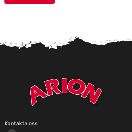
Mankis Djurtillbehör
Titta på kartan
Notavallavägen 1
Maxi Zoo Nyborg
Titta på kartan
Storebæltsvej 26
Maxi Zoo Middelfart
Titta på kartan
Nyvang 14 B
Malawi-Amager
Titta på kartan
Øresundsvej 41
Maxi Zoo Haslev
Kontakta oss
Titta på kartan
Lysholm Alle 83