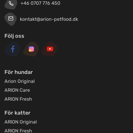
+46 0707 776 450
kontakt@arion-petfood.dk
Tungelstaboden
Titta på kartan
Tungelstavägen 121
Följ oss
Byatassar
Titta på kartan
Industrigatan
För hundar
Sävsjö Zoo
Arion Original
Titta på kartan
Terrassgatan 2
ARION Care
ARION Fresh
Maria's Dyrefoder
Titta på kartan
För katter
Fragdrupvej 9, Stenstrup
ARION Original
ARION Fresh