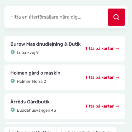
Burow Maskinudlejning & Butik
Titta på kartan
Lobækvej 9
Holmen gård o maskin
Titta på kartan
Holmen Norra 2
Årröds Gårdbutik
Titta på kartan
Buddahusvängen 43
Knuttes Djurcenter