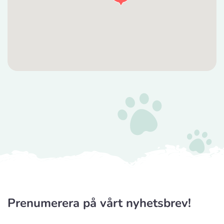
CyberZoo AB
Titta på kartan
Ladugårdsvägen 101 D
Tika Rideudstyr
Titta på kartan
Solbjerg Plantagevej 3
Josefines sadlar
Titta på kartan
Hova 1
Horseworld Rideudstyr
Titta på kartan
Ellehammersvej 4
Prenumerera på vårt nyhetsbrev!
Maxi Zoo Hobro
Titta på kartan