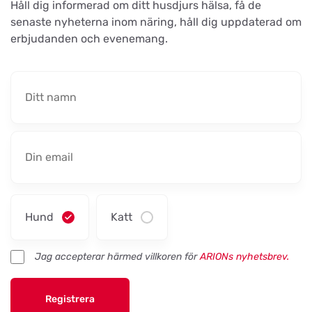
Håll dig informerad om ditt husdjurs hälsa, få de
Thurøvej 13,
senaste nyheterna inom näring, håll dig uppdaterad om
erbjudanden och evenemang.
Nyborg Dyrehandel ApS
Titta på kartan
Falstervej 10G
Sporthunden Getinge
Titta på kartan
Östra Järnvägsgatan 46
EMA´s Foder
Titta på kartan
Lillebovägen 3
Hund
Katt
Jag accepterar härmed villkoren för
ARIONs nyhetsbrev.
Maia Trim & Spa
Titta på kartan
Karlsbrovägen 1
Registrera