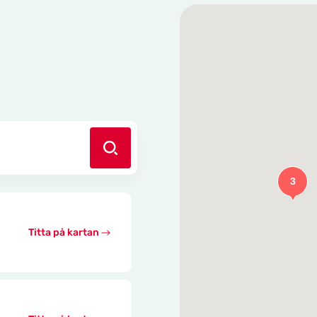
3
Titta på kartan