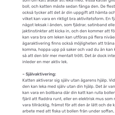
som din katt älskar att leka med. Vissa katter gill
boll, och katten måste sedan fånga den. De flesta
också tycker att det är din uppgift att hämta oc
vilket kan vara en riktigt bra aktivitetsform. En
något leksak i änden, som fjädrar, satinband el
jaktinstinkter att kicka in, och den kommer att 
kan vara bra om leken kan utföras på flera nivåer,
ägaraktivering finns också möjligheten att träna 
komma, hoppa upp på saker och vad du än kan k
så att den blir mer mentalt trött. Det är dock inte
inleder en mer aktiv lek.
– Självaktivering:
Katten aktiverar sig själv utan ägarens hjälp. Vi
den kan leka med själv utan din hjälp. Det är vanl
kan vara en bollbana där din katt kan rulla bolle
fjäril att fladdra runt, eller en elektrisk mus som
vara tillräcklig, främst för att den är lätt och d
arbete med att fiska ut bollen från under soffan, 