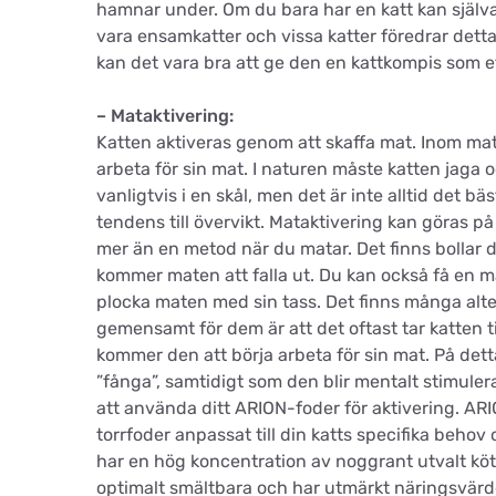
hamnar under. Om du bara har en katt kan självakt
vara ensamkatter och vissa katter föredrar dett
kan det vara bra att ge den en kattkompis som ett 
– Mataktivering:
Katten aktiveras genom att skaffa mat. Inom mata
arbeta för sin mat. I naturen måste katten jaga 
vanligtvis i en skål, men det är inte alltid det bä
tendens till övervikt. Mataktivering kan göras på 
mer än en metod när du matar. Det finns bollar d
kommer maten att falla ut. Du kan också få en m
plocka maten med sin tass. Det finns många alte
gemensamt för dem är att det oftast tar katten ti
kommer den att börja arbeta för sin mat. På dett
”fånga”, samtidigt som den blir mentalt stimulerad
att använda ditt ARION-foder för aktivering. ARIO
torrfoder anpassat till din katts specifika behov 
har en hög koncentration av noggrant utvalt köt
optimalt smältbara och har utmärkt näringsvärd