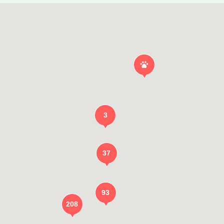
3
37
93
208