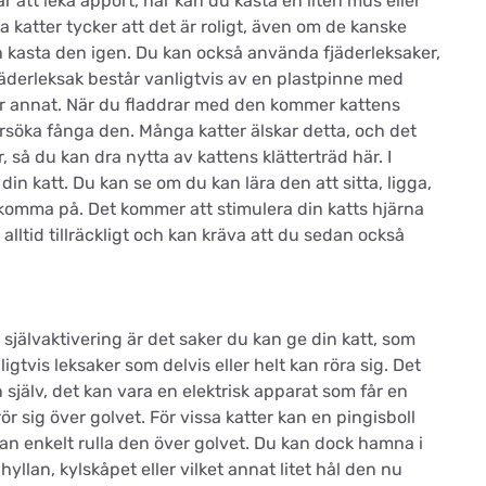
ar att leka apport, här kan du kasta en liten mus eller
 katter tycker att det är roligt, även om de kanske
h kasta den igen. Du kan också använda fjäderleksaker,
 fjäderleksak består vanligtvis av en plastpinne med
ler annat. När du fladdrar med den kommer kattens
försöka fånga den. Många katter älskar detta, och det
 så du kan dra nytta av kattens klätterträd här. I
din katt. Du kan se om du kan lära den att sitta, ligga,
omma på. Det kommer att stimulera din katts hjärna
 alltid tillräckligt och kan kräva att du sedan också
d självaktivering är det saker du kan ge din katt, som
igtvis leksaker som delvis eller helt kan röra sig. Det
n själv, det kan vara en elektrisk apparat som får en
 rör sig över golvet. För vissa katter kan en pingisboll
e kan enkelt rulla den över golvet. Du kan dock hamna i
hyllan, kylskåpet eller vilket annat litet hål den nu