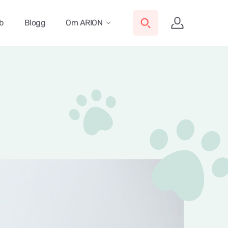
ub
Blogg
Om ARION