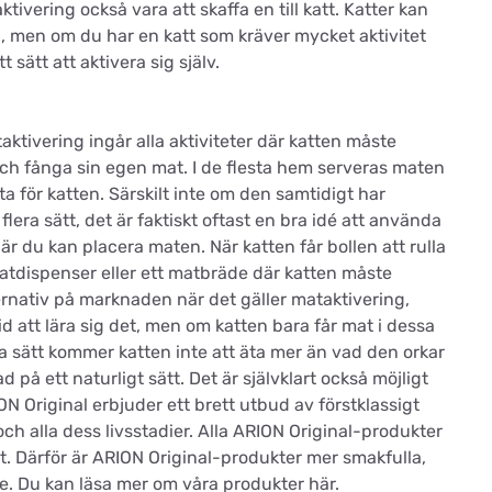
ivering också vara att skaffa en till katt. Katter kan
a, men om du har en katt som kräver mycket aktivitet
sätt att aktivera sig själv.
ktivering ingår alla aktiviteter där katten måste
och fånga sin egen mat. I de flesta hem serveras maten
sta för katten. Särskilt inte om den samtidigt har
flera sätt, det är faktiskt oftast en bra idé att använda
är du kan placera maten. När katten får bollen att rulla
atdispenser eller ett matbräde där katten måste
rnativ på marknaden när det gäller mataktivering,
d att lära sig det, men om katten bara får mat i dessa
a sätt kommer katten inte att äta mer än vad den orkar
 på ett naturligt sätt. Det är självklart också möjligt
N Original erbjuder ett brett utbud av förstklassigt
och alla dess livsstadier. Alla ARION Original-produkter
t. Därför är ARION Original-produkter mer smakfulla,
e. Du kan läsa mer om våra produkter här.