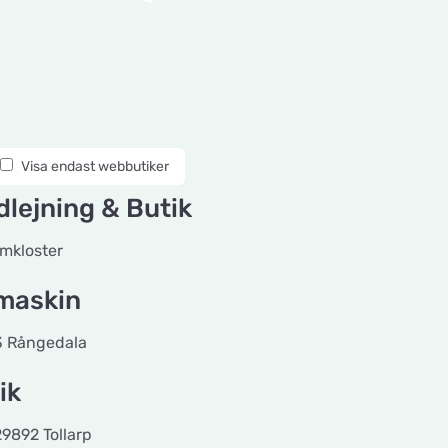
Visa endast webbutiker
lejning & Butik
mkloster
maskin
3 Rångedala
ik
892 Tollarp