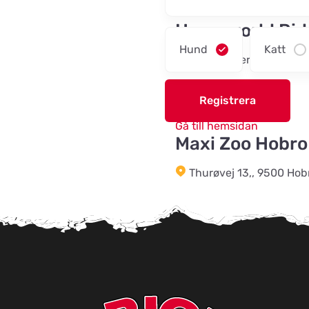
Titta på kartan
Horseworld Rid
Hund
Katt
Ellehammersvej 4, 7100
75882072
Registrera
Titta på kartan
Gå till hemsidan
Maxi Zoo Hobro
Thurøvej 13,, 9500 Hob
Titta på kartan
+45 88 77 01 97
Gå till hemsidan
Nyborg Dyreha
Titta på kartan
Falstervej 10G, 5800 N