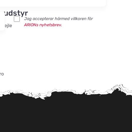
eudstyr
Jag accepterar härmed villkoren för
ARIONs nyhetsbrev.
 Vejle
ro
ndel ApS
yborg