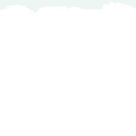
Konstmästaregatan 22
vetzoo.se
Frösundaviks Allé 1
Maxi Zoo Valby Torveporten
Summerredvej 1
Håkansson's Klipp och Trim
Industrigatan 5