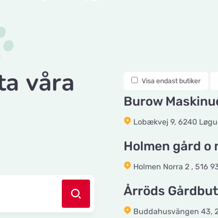
ta våra
Visa endast butiker
Burow Maskinud
Lobækvej 9, 6240 Løgu
Holmen gård o 
Holmen Norra 2 , 516 9
Årröds Gårdbut
Buddahusvängen 43, 29