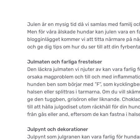
Julen är en mysig tid då vi samlas med familj och
Men för våra älskade hundar kan julen vara en far
blogginlägget kommer vi att titta närmare på nå
och ge dig tips om hur du ser till att din fyrbenta
Julmaten och farliga frestelser
Den läckra julmaten vi njuter av kan vara farlig
orsaka magproblem och till och med inflammation
hunden ben som börjar med ”F”, som kycklingben,
halsen eller splittras i tarmarna. Om du vill sk
ge den tuggben, grisöron eller liknande. Choklad
till att hålla julgodiset utom räckhåll för din hun
från gås eller and, eftersom de kan fastna i hals
Julpynt och dekorationer
Julpynt som julgranen kan vara farlig för hundar. 