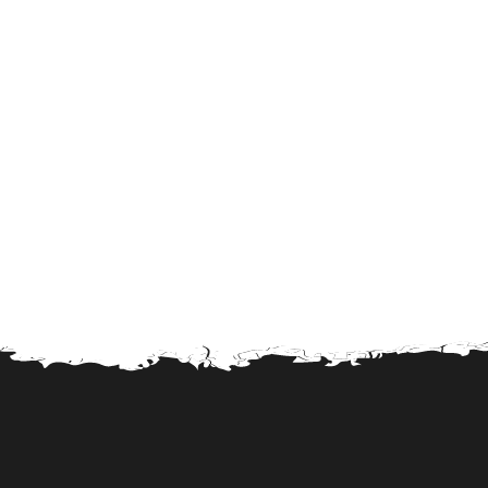
Tingholmgård dyrefoder
Grundvej 36
CyberZoo AB
Ladugårdsvägen 101 D
Tika Rideudstyr
Solbjerg Plantagevej 3
Josefines sadlar
Hova 1