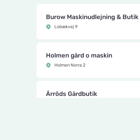
Burow Maskinudlejning & Butik
Lobækvej 9
Holmen gård o maskin
Holmen Norra 2
Årröds Gårdbutik
Buddahusvängen 43
Knuttes Djurcenter