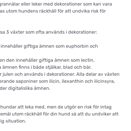
rannålar eller leker med dekorationer som kan vara
llas utom hundens räckhåll för att undvika risk för
sa 3 växter som ofta används i dekorationer:
innehåller giftiga ämnen som euphorbin och
men den innehåller giftiga ämnen som lectin,
 ämnen finns i både stjälkar, blad och bär.
julen och används i dekorationer. Alla delar av växten
terande saponiner som ilicin, ilexanthin och ilicinsyra,
r digitalislika ämnen.
undar att leka med, men de utgör en risk för intag
mål utom räckhåll för din hund så att du undviker att
ig situation.