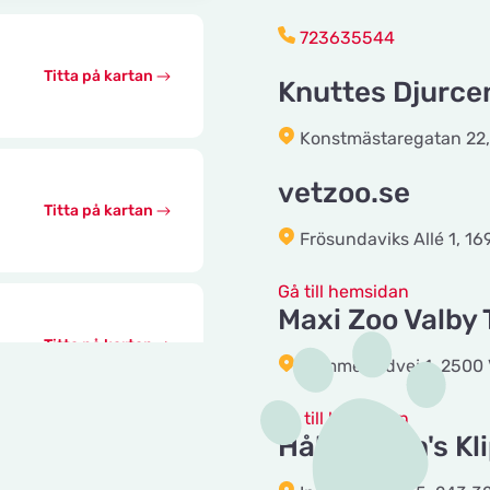
723635544
Titta på kartan
Knuttes Djurce
Konstmästaregatan 22,
vetzoo.se
Titta på kartan
Frösundaviks Allé 1, 16
Gå till hemsidan
Maxi Zoo Valby
Titta på kartan
Summerredvej 1, 2500 
Gå till hemsidan
Håkansson's Kli
Titta på kartan