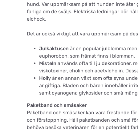
hund. Var uppmärksam på att hunden inte äter g
farliga om de sväljs. Elektriska ledningar bör hå
elchock.
Det är också viktigt att vara uppmärksam på des
Julkaktusen
är en populär julblomma men 
euphorobon, som främst finns i blomman.
Misteln
används ofta till juldekorationer, 
viskotoxiner, cholin och acetylcholin. Dessa
Holly
är en annan växt som ofta syns under 
är giftiga. Bladen och bären innehåller irri
samt cyanogena glykosider och små mängde
Paketband och småsaker
Paketband och småsaker kan vara frestande för h
och förstoppning. Håll paketbanden och små före
behöva besöka veterinären för en potentiellt farl