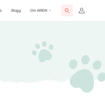
ub
Blogg
Om ARION