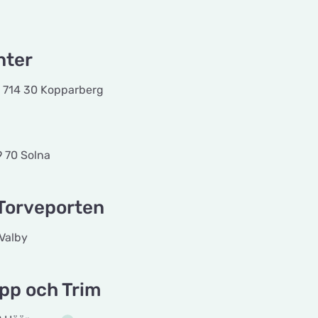
nter
 714 30 Kopparberg
9 70 Solna
 Torveporten
Valby
pp och Trim