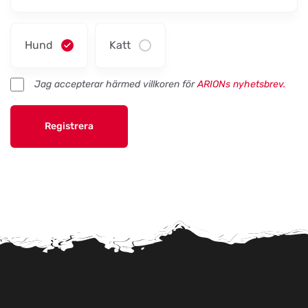
EMA´s Foder
Titta på kartan
Lillebovägen 3
Hund
Katt
Jag accepterar härmed villkoren för
ARIONs nyhetsbrev.
Maia Trim & Spa
Titta på kartan
Karlsbrovägen 1
Registrera
Mankis Djurtillbehör
Titta på kartan
Notavallavägen 1
Maxi Zoo Nyborg
Titta på kartan
Storebæltsvej 26
Maxi Zoo Middelfart
Titta på kartan