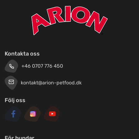
Nyvang 14 B
Malawi-Amager
Titta på kartan
Øresundsvej 41
Maxi Zoo Haslev
Kontakta oss
Titta på kartan
Lysholm Alle 83
+46 0707 776 450
kontakt@arion-petfood.dk
Tungelstaboden
Titta på kartan
Tungelstavägen 121
Följ oss
Byatassar
Titta på kartan
Industrigatan
För hundar