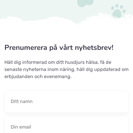
Titta på kartan
Hova 1
Horseworld Rideudstyr
Titta på kartan
Ellehammersvej 4
Prenumerera på vårt nyhetsbrev!
Maxi Zoo Hobro
Titta på kartan
Håll dig informerad om ditt husdjurs hälsa, få de
Thurøvej 13,
senaste nyheterna inom näring, håll dig uppdaterad om
erbjudanden och evenemang.
Nyborg Dyrehandel ApS
Titta på kartan
Falstervej 10G
Sporthunden Getinge
Titta på kartan
Östra Järnvägsgatan 46