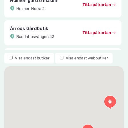
Holmen gård o maskin
Titta på kartan
Holmen Norra 2
Årröds Gårdbutik
Titta på kartan
Buddahusvängen 43
Knuttes Djurcenter
Visa endast butiker
Visa endast webbutiker
Titta på kartan
Konstmästaregatan 22
vetzoo.se
Titta på kartan
Frösundaviks Allé 1
Maxi Zoo Valby Torveporten
Titta på kartan
Summerredvej 1