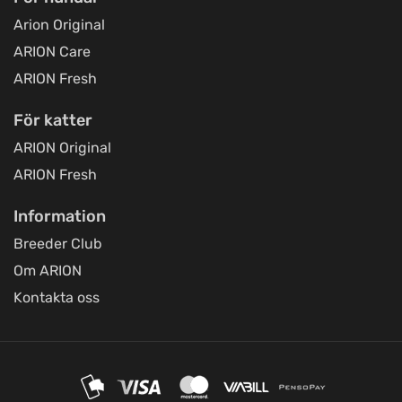
Sävsjö Zoo
Arion Original
Titta på kartan
Terrassgatan 2
ARION Care
ARION Fresh
Maria's Dyrefoder
Titta på kartan
För katter
Fragdrupvej 9, Stenstrup
ARION Original
ARION Fresh
Woodlooks
Titta på kartan
Information
Nya Torget 4
Breeder Club
Om ARION
Foderbua i Solberg AB
Titta på kartan
Kontakta oss
Solberg 153
Örkelljunga Lantmannaaffär AB
Titta på kartan
Drakabygget 1256