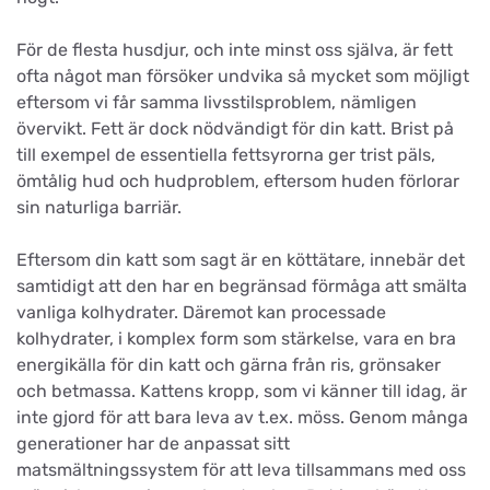
För de flesta husdjur, och inte minst oss själva, är fett
ofta något man försöker undvika så mycket som möjligt
eftersom vi får samma livsstilsproblem, nämligen
övervikt. Fett är dock nödvändigt för din katt. Brist på
till exempel de essentiella fettsyrorna ger trist päls,
ömtålig hud och hudproblem, eftersom huden förlorar
sin naturliga barriär.
Eftersom din katt som sagt är en köttätare, innebär det
samtidigt att den har en begränsad förmåga att smälta
vanliga kolhydrater. Däremot kan processade
kolhydrater, i komplex form som stärkelse, vara en bra
energikälla för din katt och gärna från ris, grönsaker
och betmassa. Kattens kropp, som vi känner till idag, är
inte gjord för att bara leva av t.ex. möss. Genom många
generationer har de anpassat sitt
matsmältningssystem för att leva tillsammans med oss