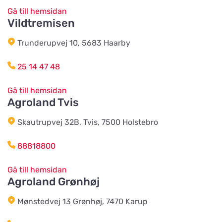
Gå till hemsidan
Vildtremisen
Djurhuset i Mariefred
Titta på kartan
Ruddammsgatan 2
Trunderupvej 10, 5683 Haarby
25 14 47 48
AB Hjalmar Möller
Titta på kartan
Köpmannavägen 37
Gå till hemsidan
Agroland Tvis
Lundabackens Djurfoder
Skautrupvej 32B, Tvis, 7500 Holstebro
Titta på kartan
Arons väg 22
88818800
BVL Söderåsen AB
Gå till hemsidan
Titta på kartan
Agroland Grønhøj
Böketoftavägen 19
Mønstedvej 13 Grønhøj, 7470 Karup
Södra Åby Lokalförening ek för