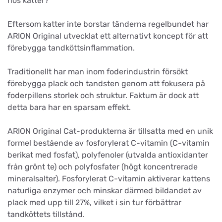
hos katter?
Eftersom katter inte borstar tänderna regelbundet har
ARION Original utvecklat ett alternativt koncept för att
förebygga tandköttsinflammation.
Traditionellt har man inom foderindustrin försökt
förebygga plack och tandsten genom att fokusera på
foderpillens storlek och struktur. Faktum är dock att
detta bara har en sparsam effekt.
ARION Original Cat-produkterna är tillsatta med en unik
formel bestående av fosforylerat C-vitamin (C-vitamin
berikat med fosfat), polyfenoler (utvalda antioxidanter
från grönt te) och polyfosfater (högt koncentrerade
mineralsalter). Fosforylerat C-vitamin aktiverar kattens
naturliga enzymer och minskar därmed bildandet av
plack med upp till 27%, vilket i sin tur förbättrar
tandköttets tillstånd.