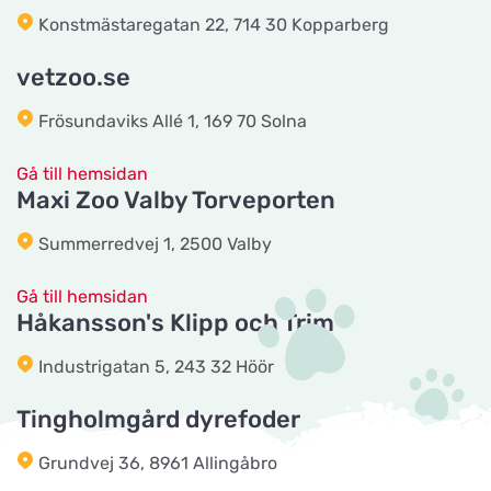
Tingholmgård dyrefoder
Konstmästaregatan 22, 714 30 Kopparberg
Titta på kartan
Grundvej 36
vetzoo.se
Frösundaviks Allé 1, 169 70 Solna
CyberZoo AB
Titta på kartan
Ladugårdsvägen 101 D
Gå till hemsidan
Maxi Zoo Valby Torveporten
Tika Rideudstyr
Summerredvej 1, 2500 Valby
Titta på kartan
Solbjerg Plantagevej 3
Gå till hemsidan
Håkansson's Klipp och Trim
Josefines sadlar
Titta på kartan
Industrigatan 5, 243 32 Höör
Hova 1
Tingholmgård dyrefoder
Horseworld Rideudstyr
Grundvej 36, 8961 Allingåbro
Titta på kartan
Ellehammersvej 4