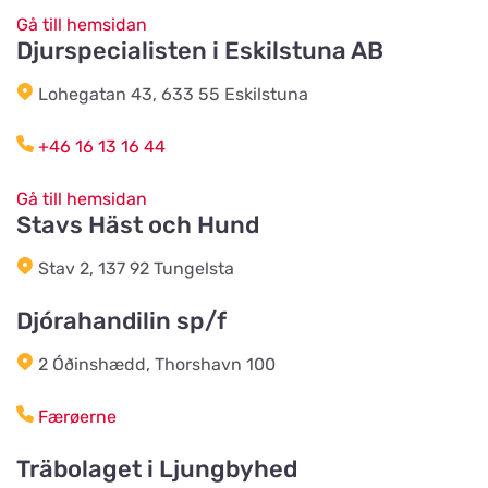
Gå till hemsidan
Djurspecialisten i Eskilstuna AB
Anjinsans Hund and Katt
Titta på kartan
Mogatan 6
Lohegatan 43, 633 55 Eskilstuna
+46 16 13 16 44
2BE4You
Titta på kartan
Gå till hemsidan
Albrektsvägen 77
Stavs Häst och Hund
Stav 2, 137 92 Tungelsta
Tropicstallet
Titta på kartan
PL 9114 Öraholma
Djórahandilin sp/f
2 Óðinshædd, Thorshavn 100
Tassoteket
Titta på kartan
Funkabotorge 1A
Færøerne
Träbolaget i Ljungbyhed
Djurens Värld Torsås