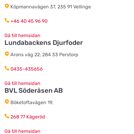
Köpmannavägen 37, 235 91 Vellinge
Cats & Dogs AB
Titta på kartan
+46 40 45 96 90
Herr Stens väg 10
Gå till hemsidan
Lundabackens Djurfoder
Tidaholms Djur & Djurartiklar
Titta på kartan
Torggatan 6D
Arons väg 22, 284 33 Perstorp
0435-435656
Vacker Tass Salong & Tillbehör
AB
Titta på kartan
Gå till hemsidan
Sturegatan 14
BVL Söderåsen AB
Böketoftavägen 19,
Karlstads Hundcenter
Titta på kartan
268 77 Kågeröd
Stallplatsvägen 2
Gå till hemsidan