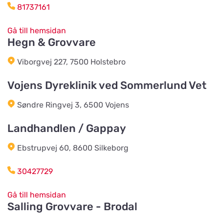
81737161
HesteGrovvaren
Titta på kartan
Gå till hemsidan
Testrupvej 59
Hegn & Grovvare
Viborgvej 227, 7500 Holstebro
Hjerterummet / Byens Dyr
Titta på kartan
Jernbanegade 52
Vojens Dyreklinik ved Sommerlund Vet
Søndre Ringvej 3, 6500 Vojens
Vildtremisen
Titta på kartan
Landhandlen / Gappay
Trunderupvej 10
Ebstrupvej 60, 8600 Silkeborg
Agroland Tvis
Titta på kartan
30427729
Skautrupvej 32B, Tvis
Gå till hemsidan
Salling Grovvare - Brodal
Agroland Grønhøj
Titta på kartan