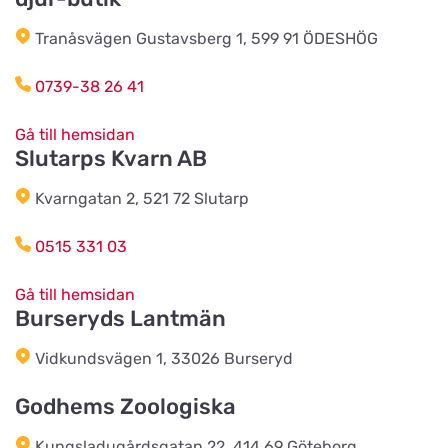
Djórahandilin sp/f
Tranåsvägen Gustavsberg 1, 599 91 ÖDESHÖG
Titta på kartan
2 Óðinshædd
0739-38 26 41
Träbolaget i Ljungbyhed
Gå till hemsidan
Titta på kartan
Slutarps Kvarn AB
Ljungbygatan 25
Kvarngatan 2, 521 72 Slutarp
Kung Grim's Hund & Katt
Titta på kartan
0515 331 03
Drostvägen 14
Gå till hemsidan
Burseryds Lantmän
Allboden i Strängnäs
Titta på kartan
Lärlingsvägen 5
Vidkundsvägen 1, 33026 Burseryd
Godhems Zoologiska
Åkeriet i Hjälmhult AB
(Änghagens Foder)
Titta på kartan
Kungsladugårdsgatan 22, 414 69 Göteborg