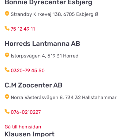
Bonnie Dyrecenter Esbjerg
Strandby Kirkevej 138, 6705 Esbjerg Ø
Burseryds Lantmän
Titta på kartan
Vidkundsvägen 1
75 12 49 11
Horreds Lantmanna AB
Godhems Zoologiska
Titta på kartan
Istorpsvägen 4, 519 31 Horred
Kungsladugårdsgatan 22
0320-79 45 50
Tollans Häst & Foder
Titta på kartan
C.M Zoocenter AB
Aspenvägen 11
Norra Västeråsvägen 8, 734 32 Hallstahammar
Chaspades Butik
076-0210227
Titta på kartan
Östberg 114
Gå till hemsidan
Klausen Import