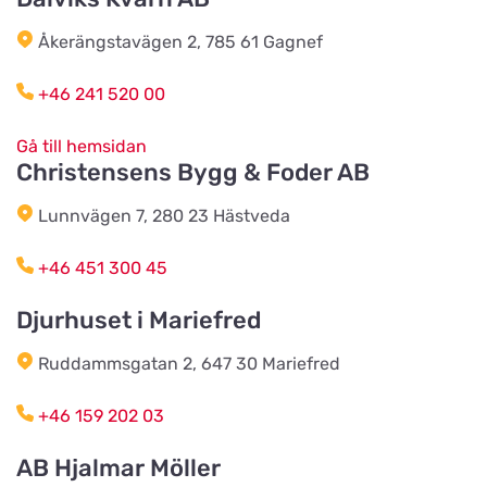
Källby Zoologiska
Titta på kartan
Åkerängstavägen 2, 785 61 Gagnef
Sjökvarnsvägen 20B
+46 241 520 00
Kista Zoohörna
Titta på kartan
Gå till hemsidan
Gullfossgatan 1d
Christensens Bygg & Foder AB
Lunnvägen 7, 280 23 Hästveda
LT Lantmän
Titta på kartan
Storgatan 4
+46 451 300 45
Djurhuset i Mariefred
Lidhults Bygg & Lantmän
Titta på kartan
Unnarydsvägen 21
Ruddammsgatan 2, 647 30 Mariefred
+46 159 202 03
Köingeortens Lantmän
Titta på kartan
AB Hjalmar Möller
Östervägen 9