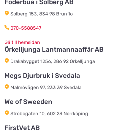
Foderbua i Solberg AB
Titta på kartan
E Christensens Vej 86
Solberg 153, 834 98 Brunflo
Toftnæs Landhandel
070-5588547
Titta på kartan
Toftnæsvej 25
Gå till hemsidan
Örkelljunga Lantmannaaffär AB
Luneborg Foder & Energi
Titta på kartan
Drakabygget 1256, 286 92 Örkelljunga
Luneborgvej 306
Megs Djurbruk i Svedala
Foderven.dk
Malmövägen 97, 233 39 Svedala
Titta på kartan
Saltøvej 41
We of Sweeden
Ströbogaten 10, 602 23 Norrköping
Hegn & Grovvare
Titta på kartan
Viborgvej 227
FirstVet AB