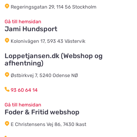
Regeringsgatan 29, 114 56 Stockholm
Vojens Dyreklinik ved
Sommerlund Vet
Titta på kartan
Gå till hemsidan
Søndre Ringvej 3
Jami Hundsport
Kolonivägen 17, 593 43 Västervik
Landhandlen / Gappay
Titta på kartan
Loppetjansen.dk (Webshop og
Ebstrupvej 60
afhentning)
Østbirkvej 7, 5240 Odense NØ
Salling Grovvare - Brodal
Titta på kartan
Amtsvejen 49, Brodal
93 60 64 14
Gå till hemsidan
Salling Grovvare
Titta på kartan
Foder & Fritid webshop
M. P. Stisens Vej 17
E Christensens Vej 86, 7430 Ikast
EwersLandbutik.dk