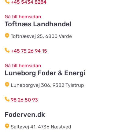
+45 5434 8284
Titta på kartan
Langelandsvej 2
Gå till hemsidan
Toftnæs Landhandel
Bonnie Dyrecenter Esbjerg
Titta på kartan
Toftnæsvej 25, 6800 Varde
Strandby Kirkevej 138
+45 75 26 94 15
Horreds Lantmanna AB
Titta på kartan
Gå till hemsidan
Istorpsvägen 4
Luneborg Foder & Energi
Luneborgvej 306, 9382 Tylstrup
C.M Zoocenter AB
Titta på kartan
Norra Västeråsvägen 8
98 26 50 93
Foderven.dk
Klausen Import
Titta på kartan
Saltøvej 41, 4736 Næstved
Værkstedsvej 24C