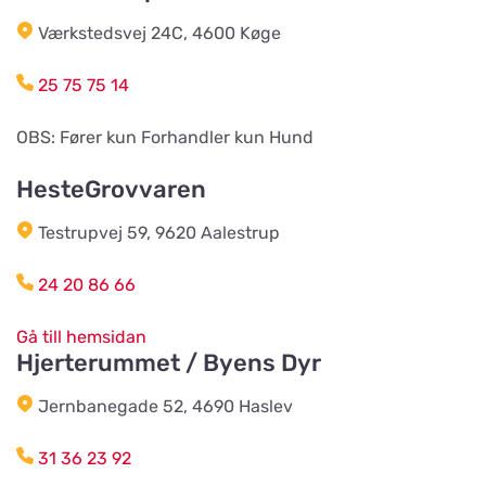
Braås Järnhandel AB
Titta på kartan
Værkstedsvej 24C, 4600 Køge
Sjösås Kruthuset
25 75 75 14
Arboga Häst Och Hund
Titta på kartan
OBS: Fører kun Forhandler kun Hund
Nygatan 16B
HesteGrovvaren
Team Alutorp AB
Titta på kartan
Testrupvej 59, 9620 Aalestrup
Frestensfällevägen 64
24 20 86 66
Dalviks Kvarn AB
Gå till hemsidan
Titta på kartan
Åkerängstavägen 2
Hjerterummet / Byens Dyr
Jernbanegade 52, 4690 Haslev
Christensens Bygg & Foder AB
Titta på kartan
31 36 23 92
Lunnvägen 7