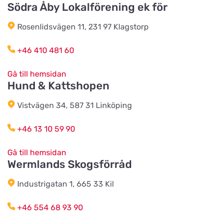
Södra Åby Lokalförening ek för
Djurensvärld Vetlanda
Titta på kartan
Västerleden 60
Rosenlidsvägen 11, 231 97 Klagstorp
+46 410 481 60
HundoMera
Titta på kartan
Soldatgränd 3
Gå till hemsidan
Hund & Kattshopen
Kolmårdens Djurtillbehör
Vistvägen 34, 587 31 Linköping
Titta på kartan
Sjöviksvägen
+46 13 10 59 90
Annas Djur & Foder
Gå till hemsidan
Titta på kartan
Wermlands Skogsförråd
Affärsvägen 3
Industrigatan 1, 665 33 Kil
Rödets Gård
Titta på kartan
+46 554 68 93 90
Gunneröd 536