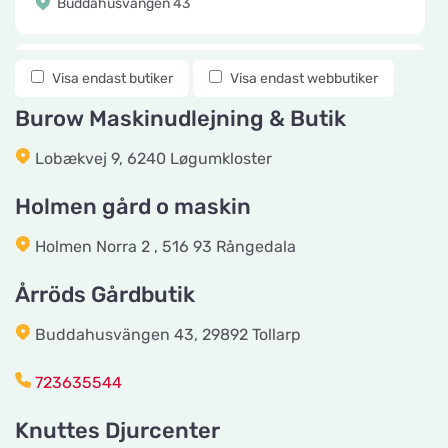
Buddahusvängen 43
Knuttes Djurcenter
Visa endast butiker
Visa endast webbutiker
Titta på kartan
Konstmästaregatan 22
Burow Maskinudlejning & Butik
Lobækvej 9, 6240 Løgumkloster
vetzoo.se
Titta på kartan
Frösundaviks Allé 1
Holmen gård o maskin
Holmen Norra 2 , 516 93 Rångedala
Maxi Zoo Valby Torveporten
Titta på kartan
Årröds Gårdbutik
Summerredvej 1
Buddahusvängen 43, 29892 Tollarp
Håkansson's Klipp och Trim
723635544
Titta på kartan
Industrigatan 5
Knuttes Djurcenter