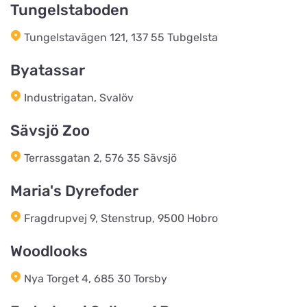
Tungelstaboden
We of Sweeden
Titta på kartan
Tungelstavägen 121, 137 55 Tubgelsta
Ströbogaten 10
Byatassar
FirstVet AB
Industrigatan, Svalöv
Titta på kartan
Regeringsgatan 29
Sävsjö Zoo
Jami Hundsport
Terrassgatan 2, 576 35 Sävsjö
Titta på kartan
Kolonivägen 17
Maria's Dyrefoder
Fragdrupvej 9, Stenstrup, 9500 Hobro
Loppetjansen.dk (Webshop og
afhentning)
Titta på kartan
Woodlooks
Østbirkvej 7
Nya Torget 4, 685 30 Torsby
Foder & Fritid webshop