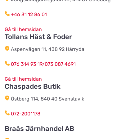
LANE-RYRS RÖD 150
+46 31 12 86 01
Husdjursshopen
Gå till hemsidan
Titta på kartan
Tollans Häst & Foder
Aspenvägen 11, 438 92 Härryda
Älvsered Lantmän
Titta på kartan
076 314 93 19/073 087 4691
Mårdaklevsvägen 22
Gå till hemsidan
Chaspades Butik
Värö Lantmannaförening ek för
Titta på kartan
Vallavägen 4
Östberg 114, 840 40 Svenstavik
072-2001178
Grimetonortens Lantmän
Titta på kartan
Braås Järnhandel AB
Källängsvägen 1