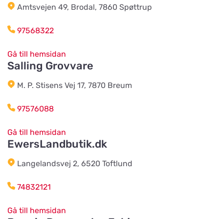
Mønstedvej 13 Grønhøj
Amtsvejen 49, Brodal, 7860 Spøttrup
97568322
Agroland Næsbjerg
Titta på kartan
Hovedgaden 15, Næsbjerg
Gå till hemsidan
Salling Grovvare
M. P. Stisens Vej 17, 7870 Breum
Agroland Snejbjerg
Titta på kartan
Snerlundvej 2, Snejbjerg
97576088
Gå till hemsidan
Gustavsbergs Odlingar &
EwersLandbutik.dk
Mertjänst, Handelsträdgård,
Titta på kartan
odling, blomster- & djur-butik
Langelandsvej 2, 6520 Toftlund
Tranåsvägen Gustavsberg 1
74832121
Slutarps Kvarn AB
Titta på kartan
Gå till hemsidan
Kvarngatan 2