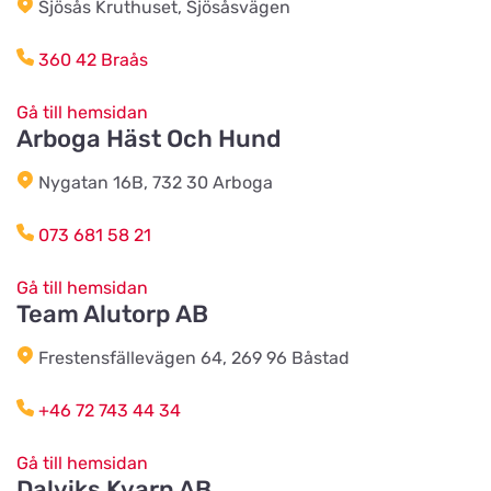
Sjösås Kruthuset, Sjösåsvägen
Harplinge Lantmän
Titta på kartan
360 42 Braås
Föreningsvägen 36
Gå till hemsidan
Arboga Häst Och Hund
Vinbergsortens
Lantmannaförening
Titta på kartan
Nygatan 16B, 732 30 Arboga
Päronvägen 7
073 681 58 21
Slöinge Lantmannaförening ek
för
Gå till hemsidan
Titta på kartan
Team Alutorp AB
Virkesvägen 3
Frestensfällevägen 64, 269 96 Båstad
Styrsö zoo
+46 72 743 44 34
Titta på kartan
Sundkällevägen 27
Gå till hemsidan
Dalviks Kvarn AB