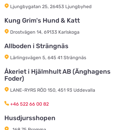
Titta på kartan
Ljungbygatan 25, 26453 Ljungbyhed
Allfargatan 12
Kung Grim's Hund & Katt
Skene Zoologiska
Drostvägen 14, 69133 Karlskoga
Titta på kartan
Örbyvägen 6
Allboden i Strängnäs
Sjögrens Zooshop
Lärlingsvägen 5, 645 41 Strängnäs
Titta på kartan
Sällshög 2040
Åkeriet i Hjälmhult AB (Änghagens
Foder)
Scalarens Zoologiska
Titta på kartan
LANE-RYRS RÖD 150, 451 93 Uddevalla
Färgaregatan 18
+46 522 66 00 82
MT`s Djurartiklar AB
Husdjursshopen
Titta på kartan
Estunavägen 22
, 168 75 Bromma