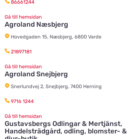
Titta på kartan
86661244
Rosenlidsvägen 11
Gå till hemsidan
Agroland Næsbjerg
Hund & Kattshopen
Titta på kartan
Vistvägen 34
Hovedgaden 15, Næsbjerg, 6800 Varde
21897181
Wermlands Skogsförråd
Titta på kartan
Industrigatan 1
Gå till hemsidan
Agroland Snejbjerg
Snerlundvej 2, Snejbjerg, 7400 Herning
Djurspecialisten i Eskilstuna AB
Titta på kartan
Lohegatan 43
9716 1244
Gå till hemsidan
Stavs Häst och Hund
Gustavsbergs Odlingar & Mertjänst,
Titta på kartan
Stav 2
Handelsträdgård, odling, blomster- &
djur-butik