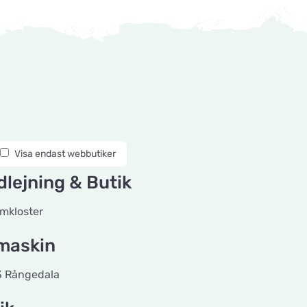
Visa endast webbutiker
lejning & Butik
mkloster
maskin
3 Rångedala