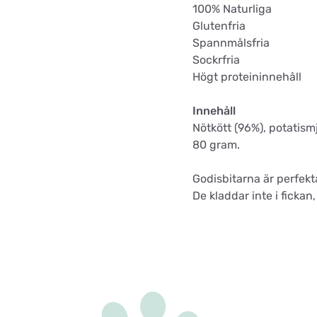
100% Naturliga
Glutenfria
Spannmålsfria
Sockrfria
Högt proteininnehåll
Innehåll
Nötkött (96%), potatismj
80 gram.
Godisbitarna är perfek
De kladdar inte i fickan,