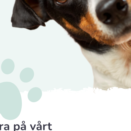
r
, 6731 Tjæreborg
r
eudstyr
 Vejle
a på vårt