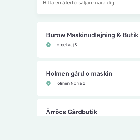
Burow Maskinudlejning & Butik
Lobækvej 9
Holmen gård o maskin
Holmen Norra 2
Årröds Gårdbutik
Buddahusvängen 43