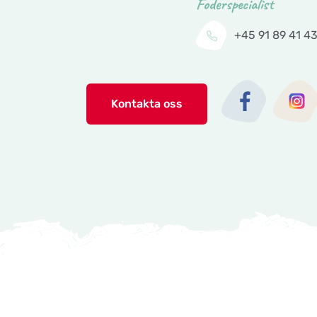
Foderspecialist
+45 91 89 41 4
Tingholmgård dyrefoder
Grundvej 36
Kontakta oss
CyberZoo AB
Ladugårdsvägen 101 D
Tika Rideudstyr
Solbjerg Plantagevej 3
Josefines sadlar