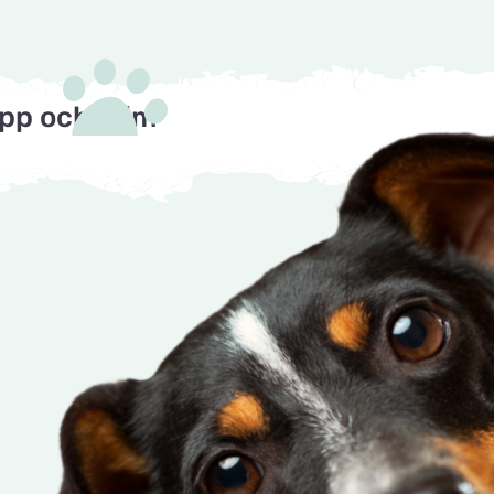
pp och Trim
2 Höör
dyrefoder
ngåbro
461 70 Trollhättan