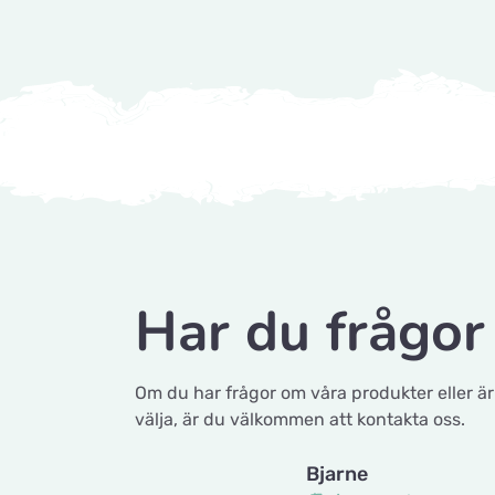
Knuttes Djurcenter
Konstmästaregatan 22
vetzoo.se
Frösundaviks Allé 1
Har du frågor 
Maxi Zoo Valby Torveporten
Summerredvej 1
Om du har frågor om våra produkter eller är
välja, är du välkommen att kontakta oss.
Håkansson's Klipp och Trim
Bjarne
Industrigatan 5