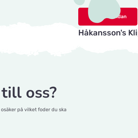
Titta på kartan
Gå till hemsidan
Håkansson's Kli
Industrigatan 5, 243 3
Titta på kartan
Tingholmgård 
Grundvej 36, 8961 Alli
till oss?
Titta på kartan
Gå till hemsidan
CyberZoo AB
 osäker på vilket foder du ska
Ladugårdsvägen 101 D, 
Titta på kartan