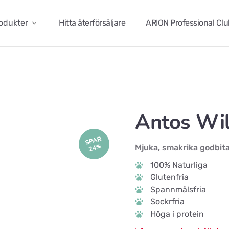
odukter
Hitta återförsäljare
ARION Professional Cl
Antos Wil
SPAR
24%
Mjuka, smakrika godbit
100% Naturliga
Glutenfria
Spannmålsfria
Sockrfria
Höga i protein