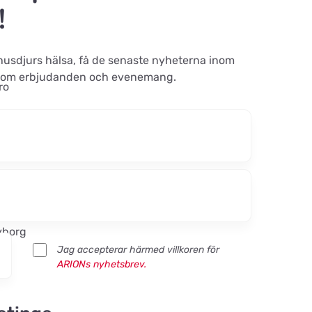
!
 husdjurs hälsa, få de senaste nyheterna inom
ad om erbjudanden och evenemang.
ro
ndel ApS
yborg
Jag accepterar härmed villkoren för
ARIONs nyhetsbrev.