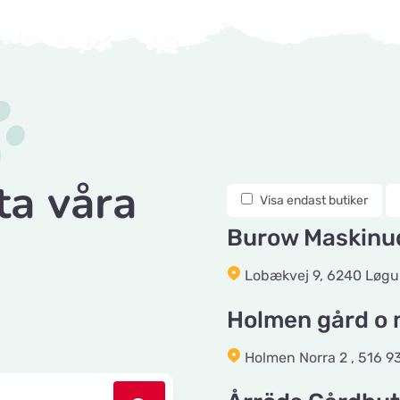
ta våra
Visa endast butiker
Burow Maskinud
Lobækvej 9, 6240 Løgu
Holmen gård o 
Holmen Norra 2 , 516 9