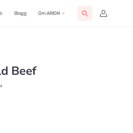
ub
Blogg
Om ARION
d Beef
ar