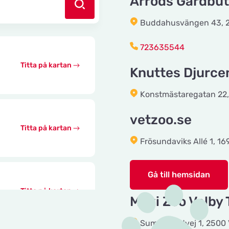
Årröds Gårdbut
Buddahusvängen 43, 29
723635544
Titta på kartan
Knuttes Djurce
Konstmästaregatan 22,
vetzoo.se
Titta på kartan
Frösundaviks Allé 1, 16
Gå till hemsidan
Titta på kartan
Maxi Zoo Valby
Summerredvej 1, 2500 