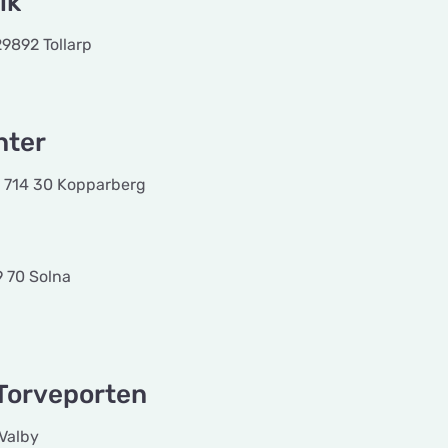
ik
892 Tollarp
nter
 714 30 Kopparberg
9 70 Solna
 Torveporten
Valby