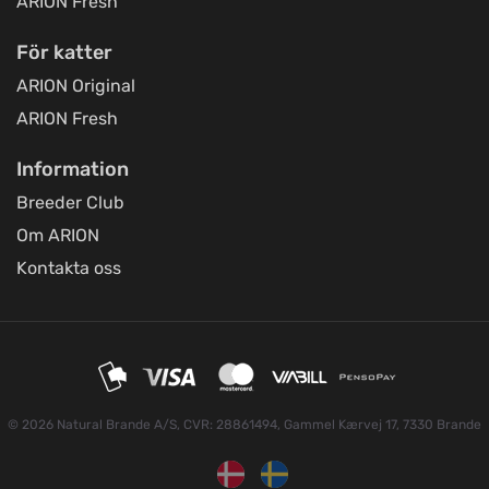
ARION Fresh
afhentning)
Titta på kartan
Østbirkvej 7
För katter
ARION Original
ARION Fresh
Foder & Fritid webshop
Titta på kartan
E Christensens Vej 86
Information
Breeder Club
Toftnæs Landhandel
Om ARION
Titta på kartan
Toftnæsvej 25
Kontakta oss
Luneborg Foder & Energi
Titta på kartan
Luneborgvej 306
© 2026 Natural Brande A/S, CVR: 28861494, Gammel Kærvej 17, 7330 Brande
Foderven.dk
Titta på kartan
Saltøvej 41