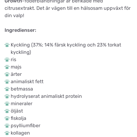
Growth
-foderblandningar är berikade med
citrusextrakt. Det är vägen till en hälsosam uppväxt för
din valp!
Ingredienser:
Kyckling (37%; 14% färsk kyckling och 23% torkat
kyckling)
ris
majs
ärter
animaliskt fett
betmassa
hydrolyserat animaliskt protein
mineraler
öljäst
fiskolja
psylliumfiber
kollagen