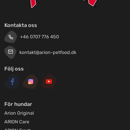
Megs Djurbruk i Svedala
Titta på kartan
Malmövägen 97
Kontakta oss
+46 0707 776 450
We of Sweeden
Titta på kartan
Ströbogaten 10
kontakt@arion-petfood.dk
Följ oss
FirstVet AB
Titta på kartan
Regeringsgatan 29
Jami Hundsport
För hundar
Titta på kartan
Kolonivägen 17
Arion Original
ARION Care
Loppetjansen.dk (Webshop og