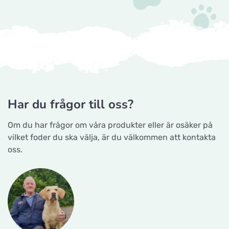
Hova 1
Horseworld Rideudstyr
Titta på kartan
Ellehammersvej 4
Maxi Zoo Hobro
Titta på kartan
Har du frågor till oss?
Thurøvej 13,
Om du har frågor om våra produkter eller är osäker på
vilket foder du ska välja, är du välkommen att kontakta
Nyborg Dyrehandel ApS
oss.
Titta på kartan
Falstervej 10G
Sporthunden Getinge
Titta på kartan
Östra Järnvägsgatan 46