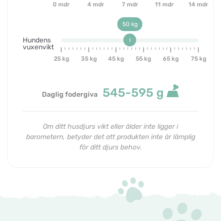
0 mdr
4 mdr
7 mdr
11 mdr
14 mdr
50 kg
Hundens
vuxenvikt
25 kg
35 kg
45 kg
55 kg
65 kg
75 kg
545-595
g
Daglig fodergiva
Om ditt husdjurs vikt eller ålder inte ligger i
barometern, betyder det att produkten inte är lämplig
för ditt djurs behov.