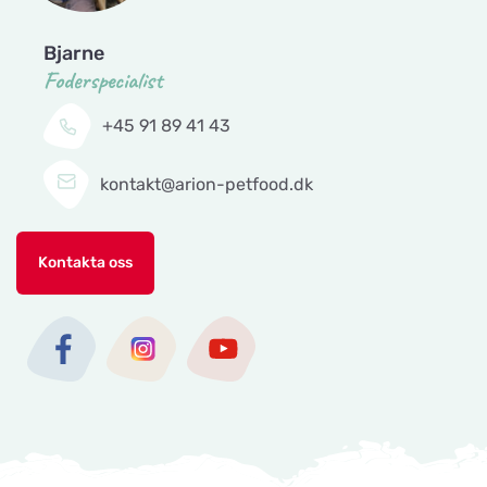
EMA´s Foder
Titta på kartan
Bjarne
Lillebovägen 3
Foderspecialist
+45 91 89 41 43
Maia Trim & Spa
Titta på kartan
Karlsbrovägen 1
kontakt@arion-petfood.dk
Mankis Djurtillbehör
Titta på kartan
Kontakta oss
Notavallavägen 1
Maxi Zoo Nyborg
Titta på kartan
Storebæltsvej 26
Maxi Zoo Middelfart
Titta på kartan
Nyvang 14 B