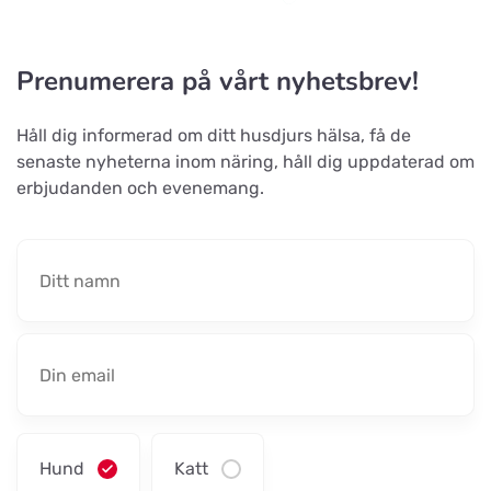
Malawi-Amager
Prenumerera på vårt nyhetsbrev!
Titta på kartan
Øresundsvej 41
Håll dig informerad om ditt husdjurs hälsa, få de
senaste nyheterna inom näring, håll dig uppdaterad om
Maxi Zoo Haslev
erbjudanden och evenemang.
Titta på kartan
Lysholm Alle 83
Tungelstaboden
Titta på kartan
Tungelstavägen 121
Byatassar
Titta på kartan
Industrigatan
Hund
Katt