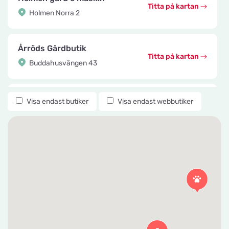
Titta på kartan
Holmen Norra 2
Årröds Gårdbutik
Titta på kartan
Buddahusvängen 43
Knuttes Djurcenter
Visa endast butiker
Visa endast webbutiker
Titta på kartan
Konstmästaregatan 22
vetzoo.se
Titta på kartan
Frösundaviks Allé 1
Maxi Zoo Valby Torveporten
Titta på kartan
Summerredvej 1