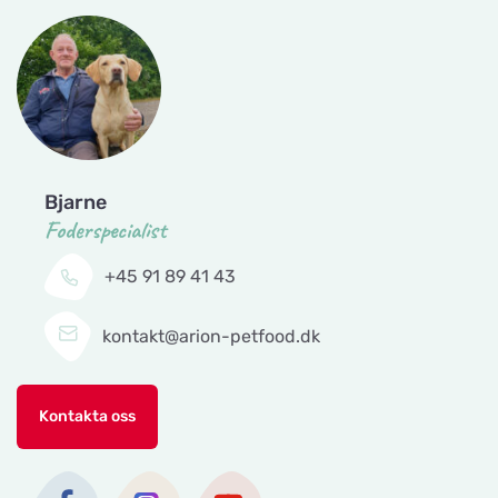
Sporthunden Getinge
Titta på kartan
Östra Järnvägsgatan 46
EMA´s Foder
Titta på kartan
Bjarne
Lillebovägen 3
Foderspecialist
+45 91 89 41 43
Maia Trim & Spa
Titta på kartan
Karlsbrovägen 1
kontakt@arion-petfood.dk
Mankis Djurtillbehör
Titta på kartan
Kontakta oss
Notavallavägen 1