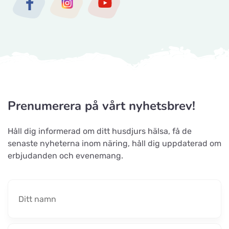
Maxi Zoo Nyborg
Titta på kartan
Storebæltsvej 26
Maxi Zoo Middelfart
Titta på kartan
Nyvang 14 B
Malawi-Amager
Prenumerera på vårt nyhetsbrev!
Titta på kartan
Øresundsvej 41
Håll dig informerad om ditt husdjurs hälsa, få de
senaste nyheterna inom näring, håll dig uppdaterad om
Maxi Zoo Haslev
erbjudanden och evenemang.
Titta på kartan
Lysholm Alle 83
Tungelstaboden
Titta på kartan
Tungelstavägen 121