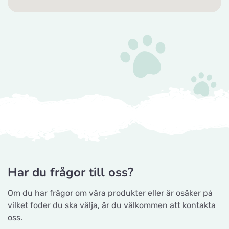
Tika Rideudstyr
Titta på kartan
Solbjerg Plantagevej 3
Josefines sadlar
Titta på kartan
Hova 1
Horseworld Rideudstyr
Titta på kartan
Ellehammersvej 4
Maxi Zoo Hobro
Titta på kartan
Har du frågor till oss?
Thurøvej 13,
Om du har frågor om våra produkter eller är osäker på
vilket foder du ska välja, är du välkommen att kontakta
Nyborg Dyrehandel ApS
oss.
Titta på kartan
Falstervej 10G