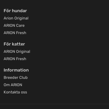
Jami Hundsport
För hundar
Titta på kartan
Kolonivägen 17
Arion Original
ARION Care
Loppetjansen.dk (Webshop og
ARION Fresh
afhentning)
Titta på kartan
Østbirkvej 7
För katter
ARION Original
ARION Fresh
Foder & Fritid webshop
Titta på kartan
E Christensens Vej 86
Information
Breeder Club
Toftnæs Landhandel
Om ARION
Titta på kartan
Toftnæsvej 25
Kontakta oss
Luneborg Foder & Energi