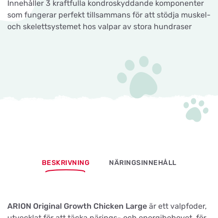
Innehåller 3 kraftfulla kondroskyddande komponenter
som fungerar perfekt tillsammans för att stödja muskel-
och skelettsystemet hos valpar av stora hundraser
BESKRIVNING
NÄRINGSINNEHÅLL
ARION Original Growth Chicken Large
är ett valpfoder,
utvecklat för att täcka närings- och energibehovet, för