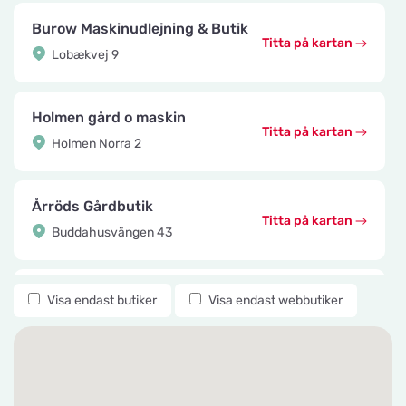
Burow Maskinudlejning & Butik
Titta på kartan
Lobækvej 9
Holmen gård o maskin
Titta på kartan
Holmen Norra 2
Årröds Gårdbutik
Titta på kartan
Buddahusvängen 43
Knuttes Djurcenter
Visa endast butiker
Visa endast webbutiker
Titta på kartan
Konstmästaregatan 22
vetzoo.se
Titta på kartan