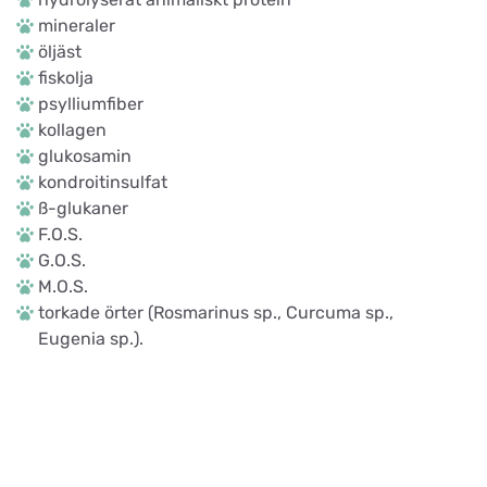
mineraler
öljäst
fiskolja
psylliumfiber
kollagen
glukosamin
kondroitinsulfat
ß-glukaner
F.O.S.
G.O.S.
M.O.S.
torkade örter (Rosmarinus sp., Curcuma sp.,
Eugenia sp.).