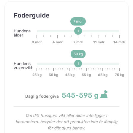
Foderguide
7 mdr
Hundens
ålder
0 mdr
4 mdr
7 mdr
11 mdr
14 mdr
50 kg
Hundens
vuxenvikt
25 kg
35 kg
45 kg
55 kg
65 kg
75 kg
545-595
g
Daglig fodergiva
Om ditt husdjurs vikt eller ålder inte ligger i
barometern, betyder det att produkten inte är lämplig
för ditt djurs behov.