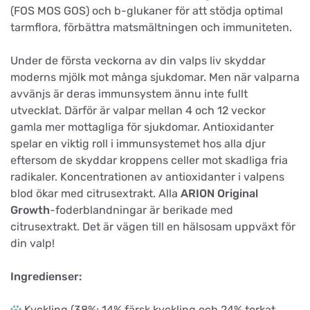
(FOS MOS GOS) och b-glukaner för att stödja optimal
tarmflora, förbättra matsmältningen och immuniteten.
Under de första veckorna av din valps liv skyddar
moderns mjölk mot många sjukdomar. Men när valparna
avvänjs är deras immunsystem ännu inte fullt
utvecklat. Därför är valpar mellan 4 och 12 veckor
gamla mer mottagliga för sjukdomar. Antioxidanter
spelar en viktig roll i immunsystemet hos alla djur
eftersom de skyddar kroppens celler mot skadliga fria
radikaler. Koncentrationen av antioxidanter i valpens
blod ökar med citrusextrakt. Alla
ARION Original
Growth
-foderblandningar är berikade med
citrusextrakt. Det är vägen till en hälsosam uppväxt för
din valp!
Ingredienser:
Kyckling (38%; 14% färsk kyckling och 24% torkat