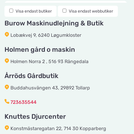
Knuttes Djurcenter
Visa endast butiker
Visa endast webbutiker
Titta på kartan
Konstmästaregatan 22
Burow Maskinudlejning & Butik
Lobækvej 9, 6240 Løgumkloster
vetzoo.se
Titta på kartan
Frösundaviks Allé 1
Holmen gård o maskin
Holmen Norra 2 , 516 93 Rångedala
Maxi Zoo Valby Torveporten
Titta på kartan
Årröds Gårdbutik
Summerredvej 1
Buddahusvängen 43, 29892 Tollarp
Håkansson's Klipp och Trim
723635544
Titta på kartan
Industrigatan 5
Knuttes Djurcenter
Tingholmgård dyrefoder
Konstmästaregatan 22, 714 30 Kopparberg
Titta på kartan