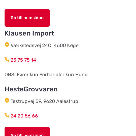
Hund & Kattshopen
Gå till hemsidan
Titta på kartan
Vistvägen 34
Klausen Import
Wermlands Skogsförråd
Værkstedsvej 24C, 4600 Køge
Titta på kartan
Industrigatan 1
25 75 75 14
Djurspecialisten i Eskilstuna AB
OBS: Fører kun Forhandler kun Hund
Titta på kartan
Lohegatan 43
HesteGrovvaren
Testrupvej 59, 9620 Aalestrup
Stavs Häst och Hund
Titta på kartan
Stav 2
24 20 86 66
Djórahandilin sp/f
Gå till hemsidan