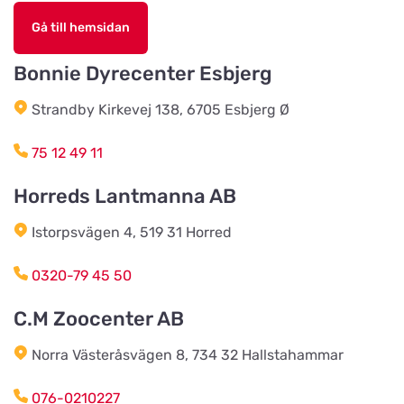
Djurhuset i Mariefred
Titta på kartan
Gå till hemsidan
Ruddammsgatan 2
Bonnie Dyrecenter Esbjerg
AB Hjalmar Möller
Titta på kartan
Strandby Kirkevej 138, 6705 Esbjerg Ø
Köpmannavägen 37
75 12 49 11
Lundabackens Djurfoder
Horreds Lantmanna AB
Titta på kartan
Arons väg 22
Istorpsvägen 4, 519 31 Horred
BVL Söderåsen AB
0320-79 45 50
Titta på kartan
Böketoftavägen 19
C.M Zoocenter AB
Norra Västeråsvägen 8, 734 32 Hallstahammar
Södra Åby Lokalförening ek för
Titta på kartan
Rosenlidsvägen 11
076-0210227