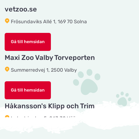
Grundvej 36
vetzoo.se
Frösundaviks Allé 1, 169 70 Solna
CyberZoo AB
Titta på kartan
Ladugårdsvägen 101 D
Gå till hemsidan
Tika Rideudstyr
Maxi Zoo Valby Torveporten
Titta på kartan
Solbjerg Plantagevej 3
Summerredvej 1, 2500 Valby
Josefines sadlar
Titta på kartan
Gå till hemsidan
Hova 1
Håkansson's Klipp och Trim
Horseworld Rideudstyr
Industrigatan 5, 243 32 Höör
Titta på kartan
Ellehammersvej 4
Tingholmgård dyrefoder