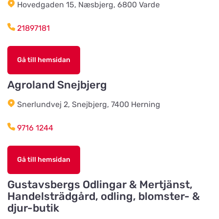
Titta på kartan
Hovedgaden 15, Næsbjerg, 6800 Varde
Föreningsvägen 36
21897181
Vinbergsortens
Lantmannaförening
Titta på kartan
Gå till hemsidan
Päronvägen 7
Agroland Snejbjerg
Slöinge Lantmannaförening ek
Snerlundvej 2, Snejbjerg, 7400 Herning
för
Titta på kartan
Virkesvägen 3
9716 1244
Styrsö zoo
Gå till hemsidan
Titta på kartan
Sundkällevägen 27
Gustavsbergs Odlingar & Mertjänst,
Handelsträdgård, odling, blomster- &
Källby Zoologiska
djur-butik
Titta på kartan
Sjökvarnsvägen 20B