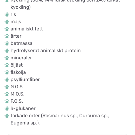
kyckling)
ris
majs
animaliskt fett
ärter
betmassa
hydrolyserat animaliskt protein
mineraler
öljäst
fiskolja
psylliumfiber
G.O.S.
M.O.S.
F.O.S.
ß-glukaner
torkade örter (Rosmarinus sp., Curcuma sp.,
Eugenia sp.).