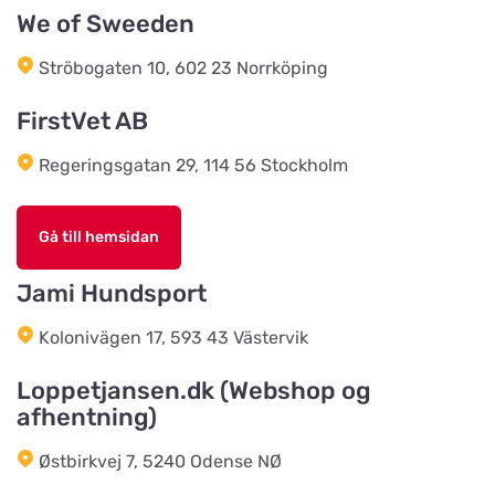
We of Sweeden
Bonnie Dyrecenter Esbjerg
Ströbogaten 10, 602 23 Norrköping
Titta på kartan
Strandby Kirkevej 138
FirstVet AB
Regeringsgatan 29, 114 56 Stockholm
Horreds Lantmanna AB
Titta på kartan
Istorpsvägen 4
Gå till hemsidan
C.M Zoocenter AB
Jami Hundsport
Titta på kartan
Norra Västeråsvägen 8
Kolonivägen 17, 593 43 Västervik
Klausen Import
Loppetjansen.dk (Webshop og
Titta på kartan
afhentning)
Værkstedsvej 24C
Østbirkvej 7, 5240 Odense NØ
HesteGrovvaren