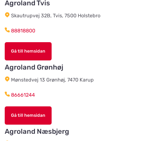
Agroland Tvis
Husdjursshopen
Skautrupvej 32B, Tvis, 7500 Holstebro
Titta på kartan
88818800
Älvsered Lantmän
Titta på kartan
Gå till hemsidan
Mårdaklevsvägen 22
Agroland Grønhøj
Värö Lantmannaförening ek för
Mønstedvej 13 Grønhøj, 7470 Karup
Titta på kartan
Vallavägen 4
86661244
Grimetonortens Lantmän
Titta på kartan
Gå till hemsidan
Källängsvägen 1
Agroland Næsbjerg
Harplinge Lantmän