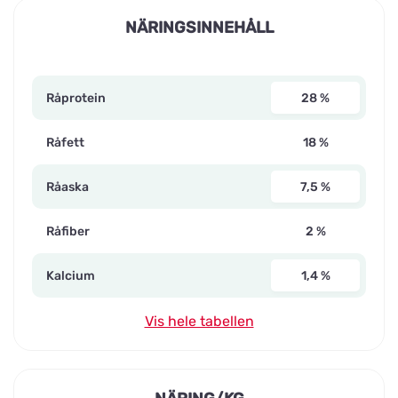
NÄRINGSINNEHÅLL
Råprotein
28 %
Råfett
18 %
Råaska
7,5 %
Råfiber
2 %
Kalcium
1,4 %
Vis hele tabellen