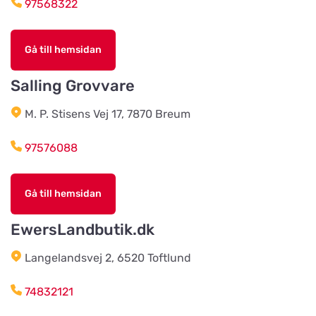
97568322
Arboga Häst Och Hund
Gå till hemsidan
Titta på kartan
Nygatan 16B
Salling Grovvare
Team Alutorp AB
M. P. Stisens Vej 17, 7870 Breum
Titta på kartan
Frestensfällevägen 64
97576088
Dalviks Kvarn AB
Titta på kartan
Gå till hemsidan
Åkerängstavägen 2
EwersLandbutik.dk
Christensens Bygg & Foder AB
Langelandsvej 2, 6520 Toftlund
Titta på kartan
Lunnvägen 7
74832121