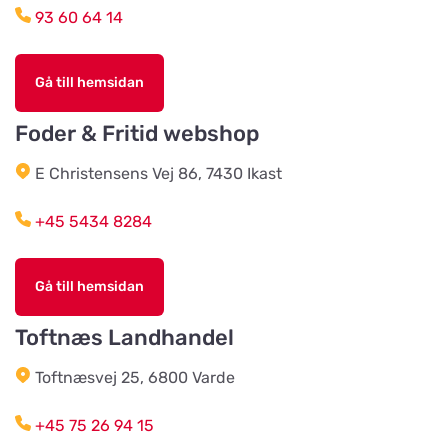
Titta på kartan
93 60 64 14
Testrupvej 59
Gå till hemsidan
Hjerterummet / Byens Dyr
Titta på kartan
Jernbanegade 52
Foder & Fritid webshop
E Christensens Vej 86, 7430 Ikast
Vildtremisen
Titta på kartan
+45 5434 8284
Trunderupvej 10
Gå till hemsidan
Agroland Tvis
Titta på kartan
Skautrupvej 32B, Tvis
Toftnæs Landhandel
Toftnæsvej 25, 6800 Varde
Agroland Grønhøj
Titta på kartan
Mønstedvej 13 Grønhøj
+45 75 26 94 15