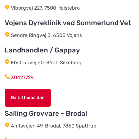
Burseryds Lantmän
Viborgvej 227, 7500 Holstebro
Titta på kartan
Vidkundsvägen 1
Vojens Dyreklinik ved Sommerlund Vet
Søndre Ringvej 3, 6500 Vojens
Godhems Zoologiska
Titta på kartan
Kungsladugårdsgatan 22
Landhandlen / Gappay
Ebstrupvej 60, 8600 Silkeborg
Tollans Häst & Foder
Titta på kartan
Aspenvägen 11
30427729
Chaspades Butik
Gå till hemsidan
Titta på kartan
Östberg 114
Salling Grovvare - Brodal
Amtsvejen 49, Brodal, 7860 Spøttrup
Braås Järnhandel AB
Titta på kartan
Sjösås Kruthuset