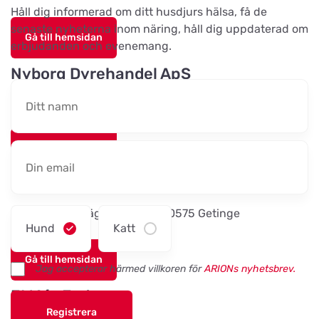
Håll dig informerad om ditt husdjurs hälsa, få de
senaste nyheterna inom näring, håll dig uppdaterad om
Gå till hemsidan
Maxi Zoo Haslev
erbjudanden och evenemang.
Titta på kartan
Lysholm Alle 83
Nyborg Dyrehandel ApS
Falstervej 10G, 5800 Nyborg
Tungelstaboden
Titta på kartan
Tungelstavägen 121
Gå till hemsidan
Byatassar
Sporthunden Getinge
Titta på kartan
Industrigatan
Östra Järnvägsgatan 46, 30575 Getinge
Hund
Katt
Sävsjö Zoo
Gå till hemsidan
Titta på kartan
Jag accepterar härmed villkoren för
ARIONs nyhetsbrev.
Terrassgatan 2
EMA´s Foder
Registrera