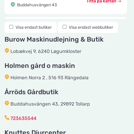
Titta på kartan
Buddahusvängen 43
Knuttes Djurcenter
Visa endast butiker
Visa endast webbutiker
Titta på kartan
Konstmästaregatan 22
Burow Maskinudlejning & Butik
Lobækvej 9, 6240 Løgumkloster
vetzoo.se
Titta på kartan
Frösundaviks Allé 1
Holmen gård o maskin
Holmen Norra 2 , 516 93 Rångedala
Maxi Zoo Valby Torveporten
Titta på kartan
Årröds Gårdbutik
Summerredvej 1
Buddahusvängen 43, 29892 Tollarp
Håkansson's Klipp och Trim
723635544
Titta på kartan
Industrigatan 5
Knuttes Djurcenter