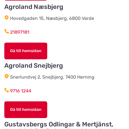
Agroland Næsbjerg
Harplinge Lantmän
Titta på kartan
Hovedgaden 15, Næsbjerg, 6800 Varde
Föreningsvägen 36
21897181
Vinbergsortens
Lantmannaförening
Titta på kartan
Gå till hemsidan
Päronvägen 7
Agroland Snejbjerg
Slöinge Lantmannaförening ek
Snerlundvej 2, Snejbjerg, 7400 Herning
för
Titta på kartan
Virkesvägen 3
9716 1244
Styrsö zoo
Gå till hemsidan
Titta på kartan
Sundkällevägen 27
Gustavsbergs Odlingar & Mertjänst,