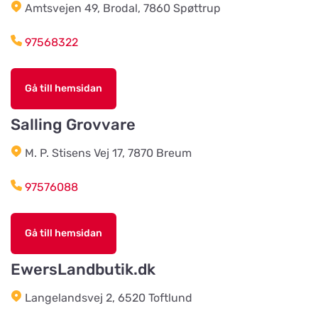
Amtsvejen 49, Brodal, 7860 Spøttrup
Braås Järnhandel AB
Titta på kartan
Sjösås Kruthuset
97568322
Arboga Häst Och Hund
Gå till hemsidan
Titta på kartan
Nygatan 16B
Salling Grovvare
Team Alutorp AB
M. P. Stisens Vej 17, 7870 Breum
Titta på kartan
Frestensfällevägen 64
97576088
Dalviks Kvarn AB
Titta på kartan
Gå till hemsidan
Åkerängstavägen 2
EwersLandbutik.dk
Christensens Bygg & Foder AB
Langelandsvej 2, 6520 Toftlund
Titta på kartan
Lunnvägen 7