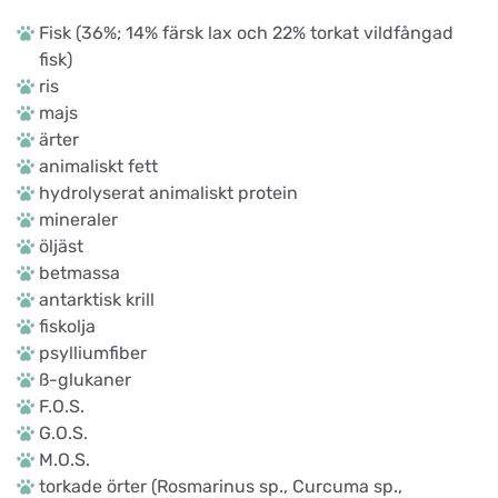
Fisk (36%; 14% färsk lax och 22% torkat vildfångad
fisk)
ris
majs
ärter
animaliskt fett
hydrolyserat animaliskt protein
mineraler
öljäst
betmassa
antarktisk krill
fiskolja
psylliumfiber
ß-glukaner
F.O.S.
G.O.S.
M.O.S.
torkade örter (Rosmarinus sp., Curcuma sp.,