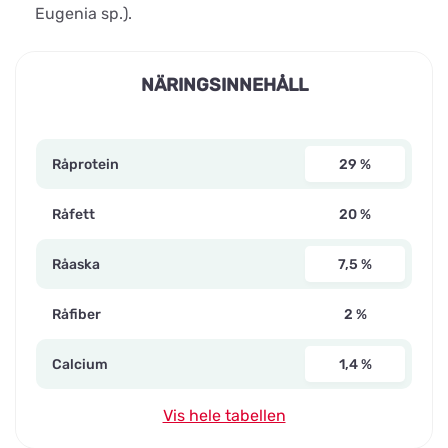
Eugenia sp.).
NÄRINGSINNEHÅLL
Råprotein
29 %
Råfett
20 %
Råaska
7,5 %
Råfiber
2 %
Calcium
1,4 %
Vis hele tabellen