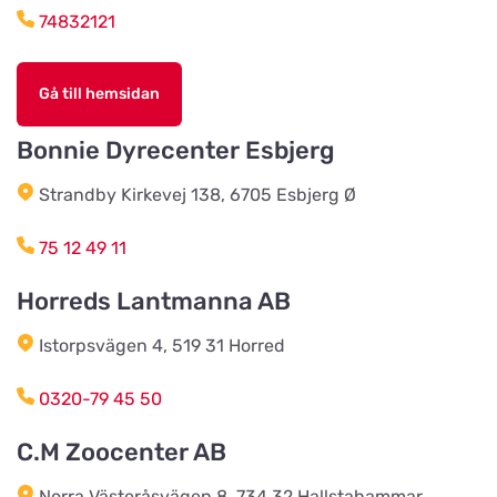
74832121
Djurhuset i Mariefred
Titta på kartan
Gå till hemsidan
Ruddammsgatan 2
Bonnie Dyrecenter Esbjerg
AB Hjalmar Möller
Titta på kartan
Strandby Kirkevej 138, 6705 Esbjerg Ø
Köpmannavägen 37
75 12 49 11
Lundabackens Djurfoder
Horreds Lantmanna AB
Titta på kartan
Arons väg 22
Istorpsvägen 4, 519 31 Horred
BVL Söderåsen AB
0320-79 45 50
Titta på kartan
Böketoftavägen 19
C.M Zoocenter AB
Norra Västeråsvägen 8, 734 32 Hallstahammar
Södra Åby Lokalförening ek för