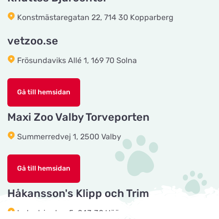
Tingholmgård dyrefoder
Konstmästaregatan 22, 714 30 Kopparberg
Titta på kartan
Grundvej 36
vetzoo.se
Frösundaviks Allé 1, 169 70 Solna
CyberZoo AB
Titta på kartan
Ladugårdsvägen 101 D
Gå till hemsidan
Tika Rideudstyr
Maxi Zoo Valby Torveporten
Titta på kartan
Solbjerg Plantagevej 3
Summerredvej 1, 2500 Valby
Josefines sadlar
Titta på kartan
Gå till hemsidan
Hova 1
Håkansson's Klipp och Trim
Horseworld Rideudstyr
Industrigatan 5, 243 32 Höör
Titta på kartan