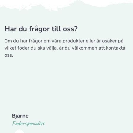
Ellehammersvej 4
Tingholmgård dyrefoder
Maxi Zoo Hobro
Grundvej 36, 8961 Allingåbro
Titta på kartan
Har du frågor till oss?
Thurøvej 13,
Om du har frågor om våra produkter eller är osäker på
Gå till hemsidan
vilket foder du ska välja, är du välkommen att kontakta
Nyborg Dyrehandel ApS
oss.
Titta på kartan
CyberZoo AB
Falstervej 10G
Ladugårdsvägen 101 D, 461 70 Trollhättan
Sporthunden Getinge
Titta på kartan
Gå till hemsidan
Östra Järnvägsgatan 46
Tika Rideudstyr
EMA´s Foder
Titta på kartan
Solbjerg Plantagevej 3, 6731 Tjæreborg
Bjarne
Lillebovägen 3
Foderspecialist