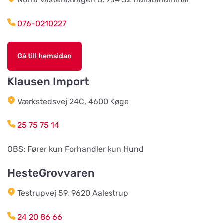
Titta på kartan
Rosenlidsvägen 11
076-0210227
Hund & Kattshopen
Gå till hemsidan
Titta på kartan
Vistvägen 34
Klausen Import
Wermlands Skogsförråd
Værkstedsvej 24C, 4600 Køge
Titta på kartan
Industrigatan 1
25 75 75 14
Djurspecialisten i Eskilstuna AB
OBS: Fører kun Forhandler kun Hund
Titta på kartan
Lohegatan 43
HesteGrovvaren
Testrupvej 59, 9620 Aalestrup
Stavs Häst och Hund
Titta på kartan
Stav 2
24 20 86 66