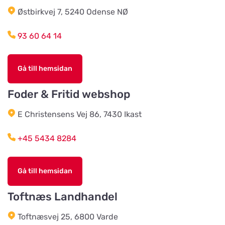
Østbirkvej 7, 5240 Odense NØ
HesteGrovvaren
Titta på kartan
93 60 64 14
Testrupvej 59
Gå till hemsidan
Hjerterummet / Byens Dyr
Titta på kartan
Jernbanegade 52
Foder & Fritid webshop
E Christensens Vej 86, 7430 Ikast
Vildtremisen
Titta på kartan
+45 5434 8284
Trunderupvej 10
Gå till hemsidan
Agroland Tvis
Titta på kartan
Skautrupvej 32B, Tvis
Toftnæs Landhandel
Toftnæsvej 25, 6800 Varde
Agroland Grønhøj