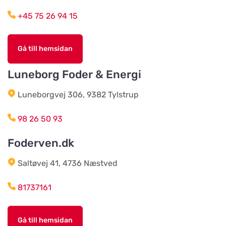
Titta på kartan
Mønstedvej 13 Grønhøj
+45 75 26 94 15
Agroland Næsbjerg
Gå till hemsidan
Titta på kartan
Hovedgaden 15, Næsbjerg
Luneborg Foder & Energi
Luneborgvej 306, 9382 Tylstrup
Agroland Snejbjerg
Titta på kartan
Snerlundvej 2, Snejbjerg
98 26 50 93
Foderven.dk
Gustavsbergs Odlingar &
Mertjänst, Handelsträdgård,
Titta på kartan
odling, blomster- & djur-butik
Saltøvej 41, 4736 Næstved
Tranåsvägen Gustavsberg 1
81737161
Slutarps Kvarn AB
Titta på kartan
Gå till hemsidan