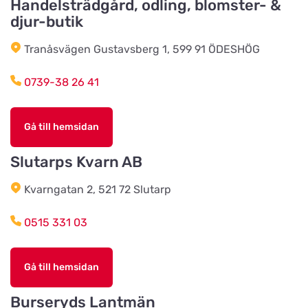
Handelsträdgård, odling, blomster- &
Källby Zoologiska
djur-butik
Titta på kartan
Sjökvarnsvägen 20B
Tranåsvägen Gustavsberg 1, 599 91 ÖDESHÖG
0739-38 26 41
Kista Zoohörna
Titta på kartan
Gullfossgatan 1d
Gå till hemsidan
LT Lantmän
Slutarps Kvarn AB
Titta på kartan
Storgatan 4
Kvarngatan 2, 521 72 Slutarp
Lidhults Bygg & Lantmän
0515 331 03
Titta på kartan
Unnarydsvägen 21
Gå till hemsidan
Köingeortens Lantmän
Titta på kartan
Burseryds Lantmän
Östervägen 9