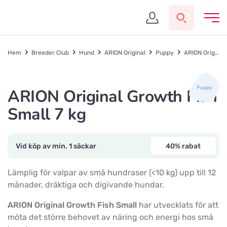
Hem
Breeder Club
Hund
ARION Original
Puppy
ARION Original Growth Fish Small 7 kg
Puppy
ARION Original Growth Fish
Small 7 kg
Vid köp av min. 1 säckar
40% rabat
Lämplig för valpar av små hundraser (<10 kg) upp till 12
månader, dräktiga och digivande hundar.
ARION Original Growth Fish Small
har utvecklats för att
möta det större behovet av näring och energi hos små