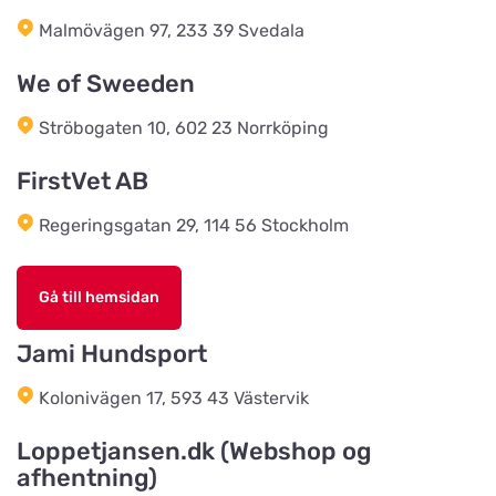
EwersLandbutik.dk
Titta på kartan
Malmövägen 97, 233 39 Svedala
Langelandsvej 2
We of Sweeden
Bonnie Dyrecenter Esbjerg
Ströbogaten 10, 602 23 Norrköping
Titta på kartan
Strandby Kirkevej 138
FirstVet AB
Regeringsgatan 29, 114 56 Stockholm
Horreds Lantmanna AB
Titta på kartan
Istorpsvägen 4
Gå till hemsidan
C.M Zoocenter AB
Jami Hundsport
Titta på kartan
Norra Västeråsvägen 8
Kolonivägen 17, 593 43 Västervik
Klausen Import
Loppetjansen.dk (Webshop og
Titta på kartan
afhentning)
Værkstedsvej 24C