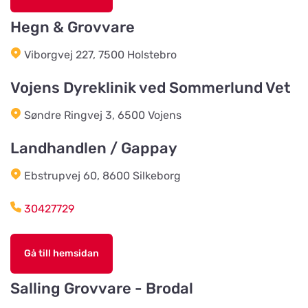
Kvarngatan 2
Hegn & Grovvare
Burseryds Lantmän
Viborgvej 227, 7500 Holstebro
Titta på kartan
Vidkundsvägen 1
Vojens Dyreklinik ved Sommerlund Vet
Søndre Ringvej 3, 6500 Vojens
Godhems Zoologiska
Titta på kartan
Kungsladugårdsgatan 22
Landhandlen / Gappay
Ebstrupvej 60, 8600 Silkeborg
Tollans Häst & Foder
Titta på kartan
Aspenvägen 11
30427729
Chaspades Butik
Gå till hemsidan
Titta på kartan
Östberg 114
Salling Grovvare - Brodal