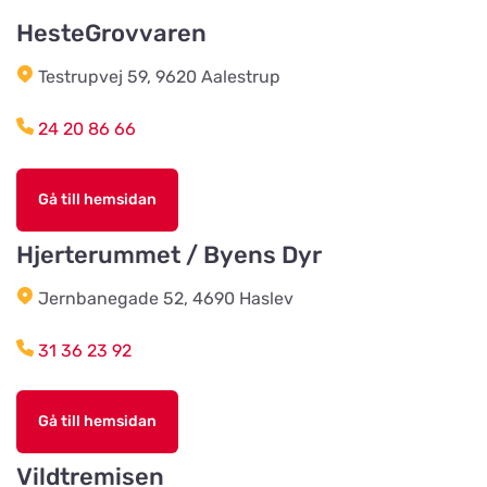
Lohegatan 43
HesteGrovvaren
Testrupvej 59, 9620 Aalestrup
Stavs Häst och Hund
Titta på kartan
Stav 2
24 20 86 66
Djórahandilin sp/f
Gå till hemsidan
Titta på kartan
2 Óðinshædd
Hjerterummet / Byens Dyr
Träbolaget i Ljungbyhed
Jernbanegade 52, 4690 Haslev
Titta på kartan
Ljungbygatan 25
31 36 23 92
Kung Grim's Hund & Katt
Titta på kartan
Gå till hemsidan
Drostvägen 14
Vildtremisen