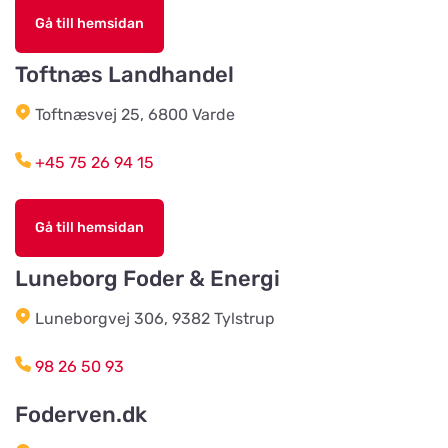
Gå till hemsidan
Agroland Tvis
Titta på kartan
Skautrupvej 32B, Tvis
Toftnæs Landhandel
Toftnæsvej 25, 6800 Varde
Agroland Grønhøj
Titta på kartan
Mønstedvej 13 Grønhøj
+45 75 26 94 15
Agroland Næsbjerg
Gå till hemsidan
Titta på kartan
Hovedgaden 15, Næsbjerg
Luneborg Foder & Energi
Luneborgvej 306, 9382 Tylstrup
Agroland Snejbjerg
Titta på kartan
Snerlundvej 2, Snejbjerg
98 26 50 93
Foderven.dk
Gustavsbergs Odlingar &
Mertjänst, Handelsträdgård,