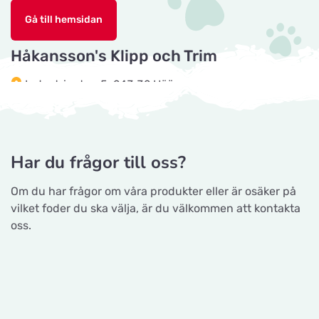
Josefines sadlar
Titta på kartan
Gå till hemsidan
Hova 1
Håkansson's Klipp och Trim
Horseworld Rideudstyr
Industrigatan 5, 243 32 Höör
Titta på kartan
Ellehammersvej 4
Tingholmgård dyrefoder
Maxi Zoo Hobro
Grundvej 36, 8961 Allingåbro
Titta på kartan
Har du frågor till oss?
Thurøvej 13,
Om du har frågor om våra produkter eller är osäker på
Gå till hemsidan
vilket foder du ska välja, är du välkommen att kontakta
Nyborg Dyrehandel ApS
oss.
Titta på kartan
CyberZoo AB
Falstervej 10G
Ladugårdsvägen 101 D, 461 70 Trollhättan
Sporthunden Getinge
Titta på kartan
Gå till hemsidan
Östra Järnvägsgatan 46