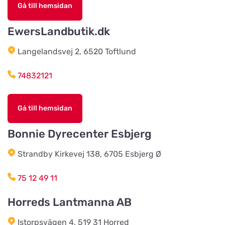
Titta på kartan
Gå till hemsidan
Åkerängstavägen 2
EwersLandbutik.dk
Christensens Bygg & Foder AB
Langelandsvej 2, 6520 Toftlund
Titta på kartan
Lunnvägen 7
74832121
Djurhuset i Mariefred
Titta på kartan
Gå till hemsidan
Ruddammsgatan 2
Bonnie Dyrecenter Esbjerg
AB Hjalmar Möller
Titta på kartan
Strandby Kirkevej 138, 6705 Esbjerg Ø
Köpmannavägen 37
75 12 49 11
Lundabackens Djurfoder
Horreds Lantmanna AB
Titta på kartan
Arons väg 22
Istorpsvägen 4, 519 31 Horred