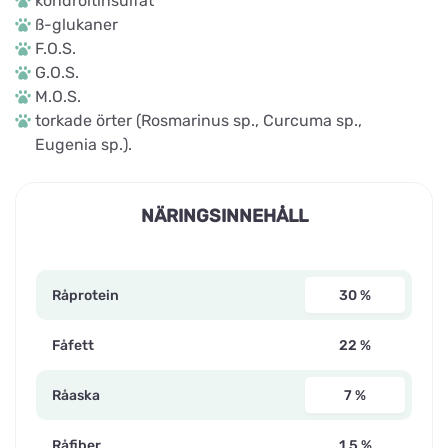
kondroitinsulfat
ß-glukaner
F.O.S.
G.O.S.
M.O.S.
torkade örter (Rosmarinus sp., Curcuma sp.,
Eugenia sp.).
NÄRINGSINNEHÅLL
Råprotein
30 %
Fåfett
22 %
Råaska
7 %
Råfiber
1,5 %