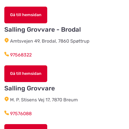
Chaspades Butik
Gå till hemsidan
Titta på kartan
Östberg 114
Salling Grovvare - Brodal
Amtsvejen 49, Brodal, 7860 Spøttrup
Braås Järnhandel AB
Titta på kartan
Sjösås Kruthuset
97568322
Arboga Häst Och Hund
Gå till hemsidan
Titta på kartan
Nygatan 16B
Salling Grovvare
Team Alutorp AB
M. P. Stisens Vej 17, 7870 Breum
Titta på kartan
Frestensfällevägen 64
97576088
Dalviks Kvarn AB