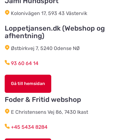
Jami Hundsport
Titta på kartan
Norra Västeråsvägen 8
Kolonivägen 17, 593 43 Västervik
Klausen Import
Loppetjansen.dk (Webshop og
Titta på kartan
afhentning)
Værkstedsvej 24C
Østbirkvej 7, 5240 Odense NØ
HesteGrovvaren
Titta på kartan
93 60 64 14
Testrupvej 59
Gå till hemsidan
Hjerterummet / Byens Dyr
Titta på kartan
Jernbanegade 52
Foder & Fritid webshop
E Christensens Vej 86, 7430 Ikast
Vildtremisen
Titta på kartan
+45 5434 8284
Trunderupvej 10