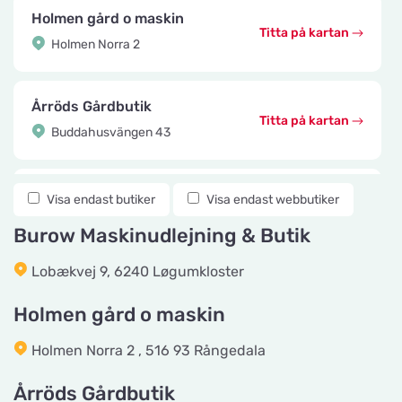
Holmen gård o maskin
Titta på kartan
Holmen Norra 2
Årröds Gårdbutik
Titta på kartan
Buddahusvängen 43
Knuttes Djurcenter
Visa endast butiker
Visa endast webbutiker
Titta på kartan
Konstmästaregatan 22
Burow Maskinudlejning & Butik
Lobækvej 9, 6240 Løgumkloster
vetzoo.se
Titta på kartan
Frösundaviks Allé 1
Holmen gård o maskin
Holmen Norra 2 , 516 93 Rångedala
Maxi Zoo Valby Torveporten
Titta på kartan
Årröds Gårdbutik
Summerredvej 1