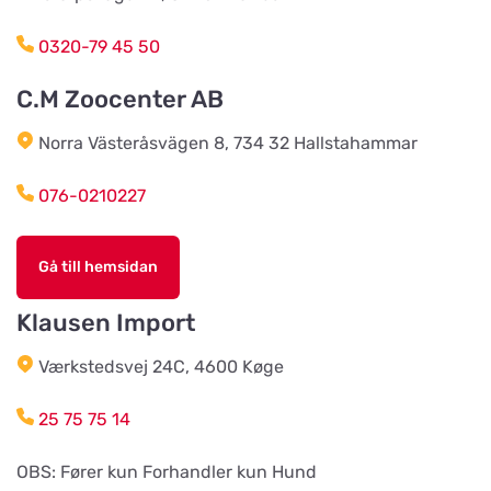
BVL Söderåsen AB
0320-79 45 50
Titta på kartan
Böketoftavägen 19
C.M Zoocenter AB
Norra Västeråsvägen 8, 734 32 Hallstahammar
Södra Åby Lokalförening ek för
Titta på kartan
Rosenlidsvägen 11
076-0210227
Hund & Kattshopen
Gå till hemsidan
Titta på kartan
Vistvägen 34
Klausen Import
Wermlands Skogsförråd
Værkstedsvej 24C, 4600 Køge
Titta på kartan
Industrigatan 1
25 75 75 14
Djurspecialisten i Eskilstuna AB
OBS: Fører kun Forhandler kun Hund
Titta på kartan