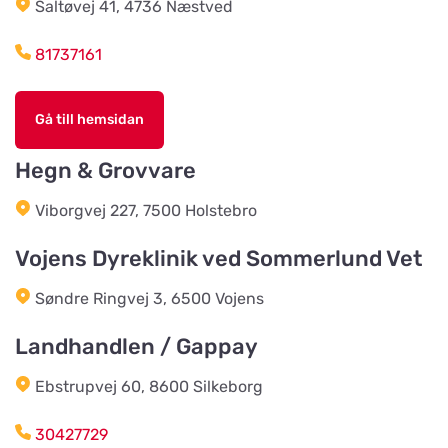
Titta på kartan
odling, blomster- & djur-butik
Saltøvej 41, 4736 Næstved
Tranåsvägen Gustavsberg 1
81737161
Slutarps Kvarn AB
Titta på kartan
Gå till hemsidan
Kvarngatan 2
Hegn & Grovvare
Burseryds Lantmän
Viborgvej 227, 7500 Holstebro
Titta på kartan
Vidkundsvägen 1
Vojens Dyreklinik ved Sommerlund Vet
Søndre Ringvej 3, 6500 Vojens
Godhems Zoologiska
Titta på kartan
Kungsladugårdsgatan 22
Landhandlen / Gappay
Ebstrupvej 60, 8600 Silkeborg
Tollans Häst & Foder
Titta på kartan
Aspenvägen 11
30427729