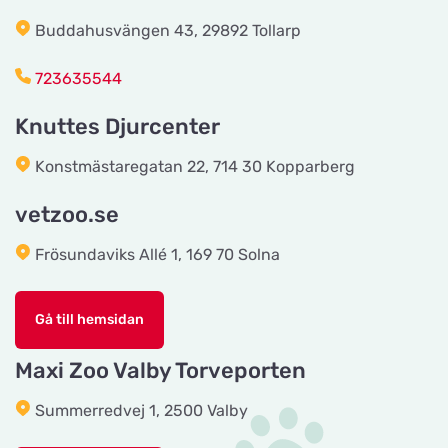
Buddahusvängen 43, 29892 Tollarp
Håkansson's Klipp och Trim
723635544
Titta på kartan
Industrigatan 5
Knuttes Djurcenter
Tingholmgård dyrefoder
Konstmästaregatan 22, 714 30 Kopparberg
Titta på kartan
Grundvej 36
vetzoo.se
Frösundaviks Allé 1, 169 70 Solna
CyberZoo AB
Titta på kartan
Ladugårdsvägen 101 D
Gå till hemsidan
Tika Rideudstyr
Maxi Zoo Valby Torveporten
Titta på kartan
Solbjerg Plantagevej 3
Summerredvej 1, 2500 Valby