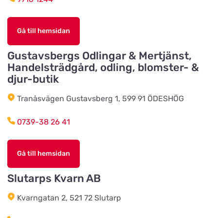
Styrsö zoo
Gå till hemsidan
Titta på kartan
Sundkällevägen 27
Gustavsbergs Odlingar & Mertjänst,
Handelsträdgård, odling, blomster- &
Källby Zoologiska
djur-butik
Titta på kartan
Sjökvarnsvägen 20B
Tranåsvägen Gustavsberg 1, 599 91 ÖDESHÖG
0739-38 26 41
Kista Zoohörna
Titta på kartan
Gullfossgatan 1d
Gå till hemsidan
LT Lantmän
Slutarps Kvarn AB
Titta på kartan
Storgatan 4
Kvarngatan 2, 521 72 Slutarp
Lidhults Bygg & Lantmän