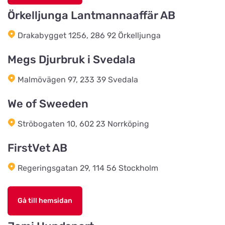
Örkelljunga Lantmannaaffär AB
Salling Grovvare
Titta på kartan
Drakabygget 1256, 286 92 Örkelljunga
M. P. Stisens Vej 17
Megs Djurbruk i Svedala
EwersLandbutik.dk
Titta på kartan
Malmövägen 97, 233 39 Svedala
Langelandsvej 2
We of Sweeden
Bonnie Dyrecenter Esbjerg
Ströbogaten 10, 602 23 Norrköping
Titta på kartan
Strandby Kirkevej 138
FirstVet AB
Regeringsgatan 29, 114 56 Stockholm
Horreds Lantmanna AB
Titta på kartan
Istorpsvägen 4
Gå till hemsidan
C.M Zoocenter AB