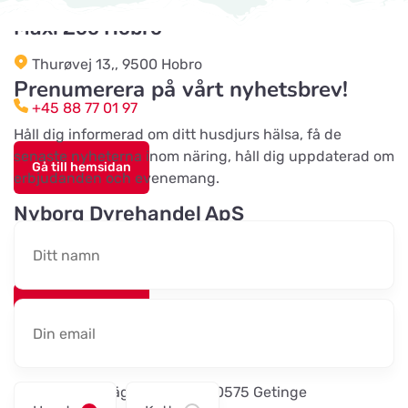
Titta på kartan
Nyvang 14 B
Maxi Zoo Hobro
Thurøvej 13,, 9500 Hobro
Malawi-Amager
Prenumerera på vårt nyhetsbrev!
Titta på kartan
+45 88 77 01 97
Øresundsvej 41
Håll dig informerad om ditt husdjurs hälsa, få de
senaste nyheterna inom näring, håll dig uppdaterad om
Gå till hemsidan
Maxi Zoo Haslev
erbjudanden och evenemang.
Titta på kartan
Lysholm Alle 83
Nyborg Dyrehandel ApS
Falstervej 10G, 5800 Nyborg
Tungelstaboden
Titta på kartan
Tungelstavägen 121
Gå till hemsidan
Byatassar
Sporthunden Getinge
Titta på kartan
Industrigatan
Östra Järnvägsgatan 46, 30575 Getinge