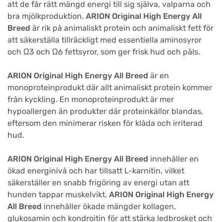
att de får rätt mängd energi till sig själva, valparna och
bra mjölkproduktion.
ARION Original High Energy All
Breed
är rik på animaliskt protein och animaliskt fett för
att säkerställa tillräckligt med essentiella aminosyror
och Ω3 och Ω6 fettsyror, som ger frisk hud och päls.
ARION Original High Energy All Breed
är en
monoproteinprodukt där allt animaliskt protein kommer
från kyckling. En monoproteinprodukt är mer
hypoallergen än produkter där proteinkällor blandas,
eftersom den minimerar risken för klåda och irriterad
hud.
ARION Original High Energy All Breed
innehåller en
ökad energinivå och har tillsatt L-karnitin, vilket
säkerställer en snabb frigöring av energi utan att
hunden tappar muskelvikt.
ARION Original High Energy
All Breed
innehåller ökade mängder kollagen,
glukosamin och kondroitin för att stärka ledbrosket och