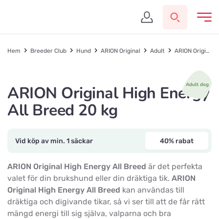
Hem
Breeder Club
Hund
ARION Original
Adult
ARION Original High Energy All Breed 20 kg
Adult dog
ARION Original High Energy
All Breed 20 kg
Vid köp av min. 1 säckar
40% rabat
ARION Original High Energy All Breed
är det perfekta
valet för din brukshund eller din dräktiga tik.
ARION
Original High Energy All Breed
kan användas till
dräktiga och digivande tikar, så vi ser till att de får rätt
mängd energi till sig själva, valparna och bra