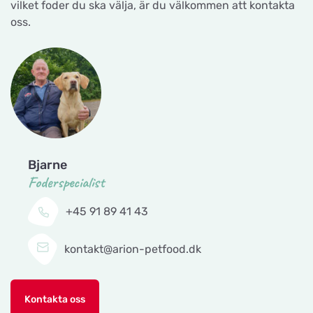
vilket foder du ska välja, är du välkommen att kontakta
Nyborg Dyrehandel ApS
oss.
Titta på kartan
Falstervej 10G
Sporthunden Getinge
Titta på kartan
Östra Järnvägsgatan 46
EMA´s Foder
Titta på kartan
Bjarne
Lillebovägen 3
Foderspecialist
+45 91 89 41 43
Maia Trim & Spa
Titta på kartan
Karlsbrovägen 1
kontakt@arion-petfood.dk
Mankis Djurtillbehör
Titta på kartan
Kontakta oss
Notavallavägen 1