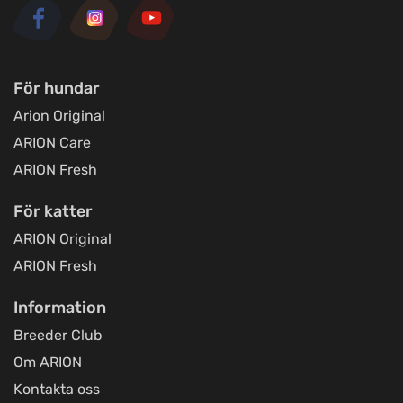
Titta på kartan
Regeringsgatan 29
Jami Hundsport
För hundar
Titta på kartan
Kolonivägen 17
Arion Original
ARION Care
Loppetjansen.dk (Webshop og
ARION Fresh
afhentning)
Titta på kartan
Østbirkvej 7
För katter
ARION Original
ARION Fresh
Foder & Fritid webshop
Titta på kartan
E Christensens Vej 86
Information
Breeder Club
Toftnæs Landhandel
Om ARION
Titta på kartan
Toftnæsvej 25
Kontakta oss