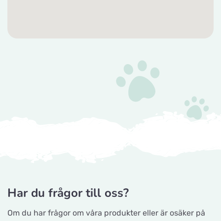
Ladugårdsvägen 101 D
Tika Rideudstyr
Titta på kartan
Solbjerg Plantagevej 3
Josefines sadlar
Titta på kartan
Hova 1
Horseworld Rideudstyr
Titta på kartan
Ellehammersvej 4
Maxi Zoo Hobro
Titta på kartan
Har du frågor till oss?
Thurøvej 13,
Om du har frågor om våra produkter eller är osäker på