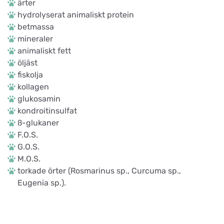
ärter
hydrolyserat animaliskt protein
betmassa
mineraler
animaliskt fett
öljäst
fiskolja
kollagen
glukosamin
kondroitinsulfat
ß-glukaner
F.O.S.
G.O.S.
M.O.S.
torkade örter (Rosmarinus sp., Curcuma sp.,
Eugenia sp.).