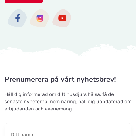
Maxi Zoo Nyborg
Titta på kartan
Storebæltsvej 26
Maxi Zoo Middelfart
Titta på kartan
Nyvang 14 B
Malawi-Amager
Prenumerera på vårt nyhetsbrev!
Titta på kartan
Øresundsvej 41
Håll dig informerad om ditt husdjurs hälsa, få de
senaste nyheterna inom näring, håll dig uppdaterad om
Maxi Zoo Haslev
erbjudanden och evenemang.
Titta på kartan
Lysholm Alle 83