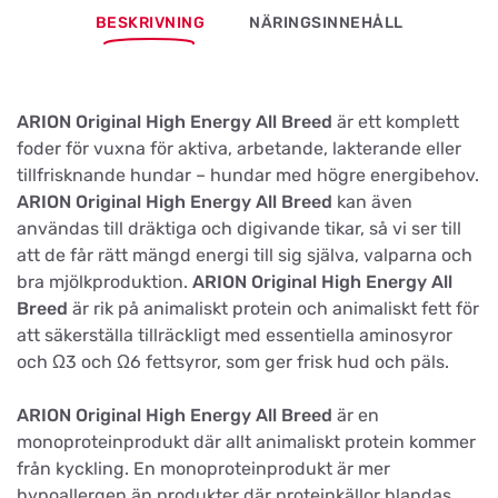
BESKRIVNING
NÄRINGSINNEHÅLL
ARION Original High Energy All Breed
är ett komplett
foder för vuxna för aktiva, arbetande, lakterande eller
tillfrisknande hundar – hundar med högre energibehov.
ARION Original High Energy All Breed
kan även
användas till dräktiga och digivande tikar, så vi ser till
att de får rätt mängd energi till sig själva, valparna och
bra mjölkproduktion.
ARION Original High Energy All
Breed
är rik på animaliskt protein och animaliskt fett för
att säkerställa tillräckligt med essentiella aminosyror
och Ω3 och Ω6 fettsyror, som ger frisk hud och päls.
ARION Original High Energy All Breed
är en
monoproteinprodukt där allt animaliskt protein kommer
från kyckling. En monoproteinprodukt är mer
hypoallergen än produkter där proteinkällor blandas,