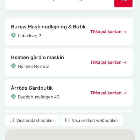
Burow Maskinudlejning & Butik
Titta på kartan
Lobækvej 9
Holmen gård o maskin
Titta på kartan
Holmen Norra 2
Årröds Gårdbutik
Titta på kartan
Buddahusvängen 43
Knuttes Djurcenter
Visa endast butiker
Visa endast webbutiker
Titta på kartan
Konstmästaregatan 22