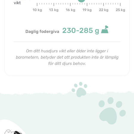
vikt
10 kg
13 kg
16 kg
19 kg
22 kg
25 kg
230-285
g
Daglig fodergiva
Om ditt husdjurs vikt eller ålder inte ligger i
barometern, betyder det att produkten inte är lämplig
för ditt djurs behov.