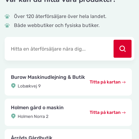
Över 120 återförsäljare över hela landet.
Både webbutiker och fysiska butiker.
Burow Maskinudlejning & Butik
Titta på kartan
Lobækvej 9
Holmen gård o maskin
Titta på kartan
Holmen Norra 2
Årröds Gårdbutik