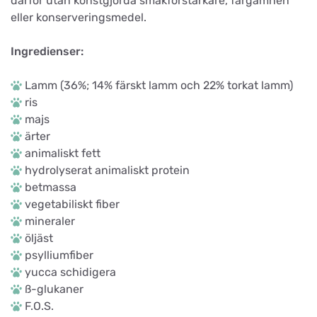
därför utan konstgjorda smakförstärkare, färgämnen
eller konserveringsmedel.
Ingredienser:
Lamm (36%; 14% färskt lamm och 22% torkat lamm)
ris
majs
ärter
animaliskt fett
hydrolyserat animaliskt protein
betmassa
vegetabiliskt fiber
mineraler
öljäst
psylliumfiber
yucca schidigera
ß-glukaner
F.O.S.