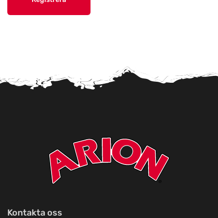
Maria's Dyrefoder
Titta på kartan
Fragdrupvej 9, Stenstrup
Woodlooks
Titta på kartan
Nya Torget 4
Foderbua i Solberg AB
Titta på kartan
Solberg 153
Örkelljunga Lantmannaaffär AB
Titta på kartan
Drakabygget 1256
Megs Djurbruk i Svedala
Titta på kartan
Malmövägen 97
Kontakta oss