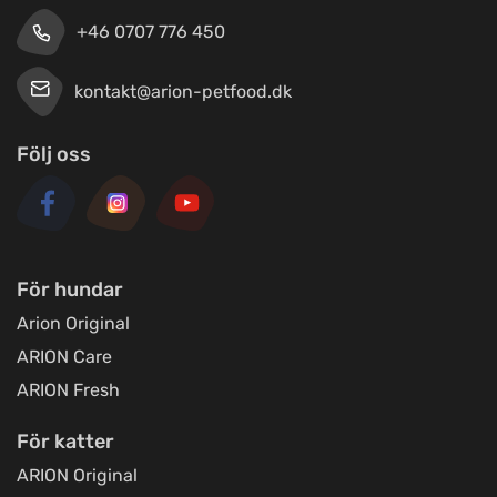
+46 0707 776 450
We of Sweeden
Titta på kartan
Ströbogaten 10
kontakt@arion-petfood.dk
Följ oss
FirstVet AB
Titta på kartan
Regeringsgatan 29
Jami Hundsport
För hundar
Titta på kartan
Kolonivägen 17
Arion Original
ARION Care
Loppetjansen.dk (Webshop og
ARION Fresh
afhentning)
Titta på kartan
Østbirkvej 7
För katter
ARION Original