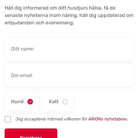
Håll dig informerad om ditt husdjurs hälsa, få de
senaste nyheterna inom näring, håll dig uppdaterad om
Maxi Zoo Haslev
erbjudanden och evenemang.
Titta på kartan
Lysholm Alle 83
Tungelstaboden
Titta på kartan
Tungelstavägen 121
Byatassar
Titta på kartan
Industrigatan
Hund
Katt
Sävsjö Zoo
Titta på kartan
Jag accepterar härmed villkoren för
ARIONs nyhetsbrev.
Terrassgatan 2
Registrera