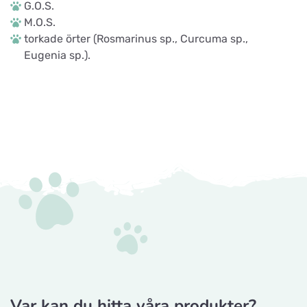
G.O.S.
M.O.S.
torkade örter (Rosmarinus sp., Curcuma sp.,
Eugenia sp.).
Var kan du hitta våra produkter?