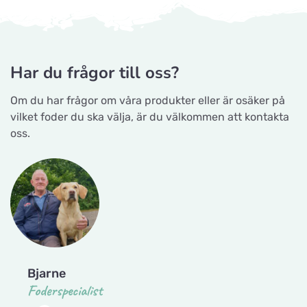
Ellehammersvej 4
Maxi Zoo Hobro
Titta på kartan
Har du frågor till oss?
Thurøvej 13,
Om du har frågor om våra produkter eller är osäker på
vilket foder du ska välja, är du välkommen att kontakta
Nyborg Dyrehandel ApS
oss.
Titta på kartan
Falstervej 10G
Sporthunden Getinge
Titta på kartan
Östra Järnvägsgatan 46
EMA´s Foder
Titta på kartan
Bjarne
Lillebovägen 3
Foderspecialist