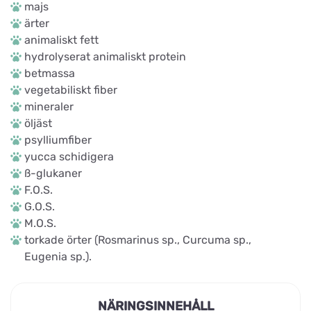
majs
ärter
animaliskt fett
hydrolyserat animaliskt protein
betmassa
vegetabiliskt fiber
mineraler
öljäst
psylliumfiber
yucca schidigera
ß-glukaner
F.O.S.
G.O.S.
M.O.S.
torkade örter (Rosmarinus sp., Curcuma sp.,
Eugenia sp.).
NÄRINGSINNEHÅLL