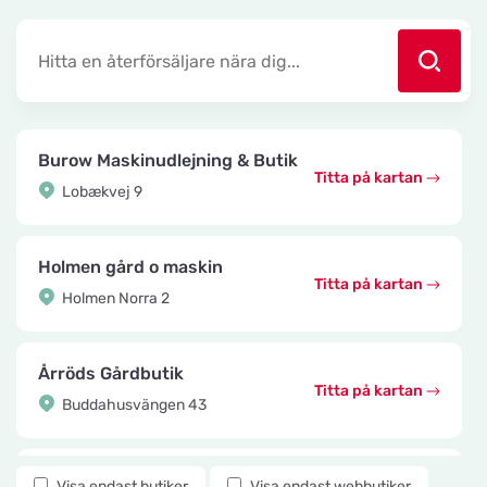
Burow Maskinudlejning & Butik
Titta på kartan
Lobækvej 9
Holmen gård o maskin
Titta på kartan
Holmen Norra 2
Årröds Gårdbutik
Titta på kartan
Buddahusvängen 43
Knuttes Djurcenter
Visa endast butiker
Visa endast webbutiker