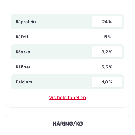
Råprotein
24 %
Råfett
15 %
Råaska
8,2 %
Råfiber
3,5 %
Kalcium
1,8 %
Vis hele tabellen
NÄRING/KG