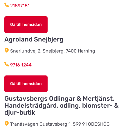
21897181
Vinbergsortens
Lantmannaförening
Titta på kartan
Gå till hemsidan
Päronvägen 7
Agroland Snejbjerg
Slöinge Lantmannaförening ek
Snerlundvej 2, Snejbjerg, 7400 Herning
för
Titta på kartan
Virkesvägen 3
9716 1244
Styrsö zoo
Gå till hemsidan
Titta på kartan
Sundkällevägen 27
Gustavsbergs Odlingar & Mertjänst,
Handelsträdgård, odling, blomster- &
Källby Zoologiska
djur-butik
Titta på kartan
Sjökvarnsvägen 20B
Tranåsvägen Gustavsberg 1, 599 91 ÖDESHÖG