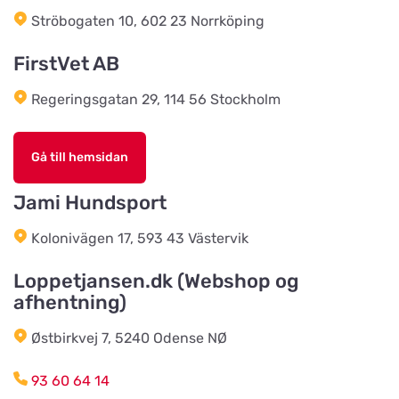
Bonnie Dyrecenter Esbjerg
Ströbogaten 10, 602 23 Norrköping
Titta på kartan
Strandby Kirkevej 138
FirstVet AB
Regeringsgatan 29, 114 56 Stockholm
Horreds Lantmanna AB
Titta på kartan
Istorpsvägen 4
Gå till hemsidan
C.M Zoocenter AB
Jami Hundsport
Titta på kartan
Norra Västeråsvägen 8
Kolonivägen 17, 593 43 Västervik
Klausen Import
Loppetjansen.dk (Webshop og
Titta på kartan
afhentning)
Værkstedsvej 24C
Østbirkvej 7, 5240 Odense NØ
HesteGrovvaren
Titta på kartan
93 60 64 14
Testrupvej 59