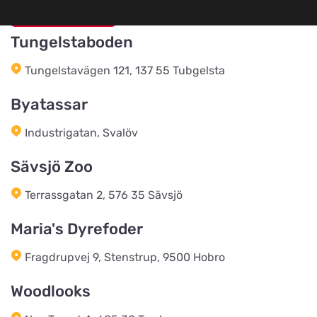
Gå till hemsidan
Toftnæs Landhandel
Titta på kartan
Toftnæsvej 25
Tungelstaboden
Tungelstavägen 121, 137 55 Tubgelsta
Luneborg Foder & Energi
Titta på kartan
Luneborgvej 306
Byatassar
Industrigatan, Svalöv
Foderven.dk
Titta på kartan
Sävsjö Zoo
Saltøvej 41
Terrassgatan 2, 576 35 Sävsjö
Hegn & Grovvare
Maria's Dyrefoder
Titta på kartan
Viborgvej 227
Fragdrupvej 9, Stenstrup, 9500 Hobro
Vojens Dyreklinik ved
Woodlooks
Sommerlund Vet
Titta på kartan