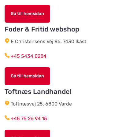
Gå till hemsidan
Hjerterummet / Byens Dyr
Titta på kartan
Jernbanegade 52
Foder & Fritid webshop
E Christensens Vej 86, 7430 Ikast
Vildtremisen
Titta på kartan
+45 5434 8284
Trunderupvej 10
Gå till hemsidan
Agroland Tvis
Titta på kartan
Skautrupvej 32B, Tvis
Toftnæs Landhandel
Toftnæsvej 25, 6800 Varde
Agroland Grønhøj
Titta på kartan
Mønstedvej 13 Grønhøj
+45 75 26 94 15
Agroland Næsbjerg