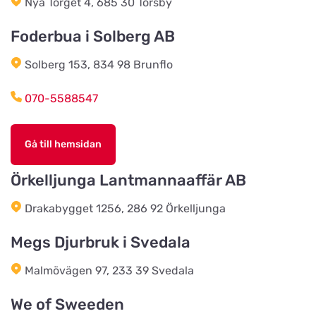
Søndre Ringvej 3
Nya Torget 4, 685 30 Torsby
Foderbua i Solberg AB
Landhandlen / Gappay
Titta på kartan
Solberg 153, 834 98 Brunflo
Ebstrupvej 60
070-5588547
Salling Grovvare - Brodal
Titta på kartan
Amtsvejen 49, Brodal
Gå till hemsidan
Örkelljunga Lantmannaaffär AB
Salling Grovvare
Titta på kartan
Drakabygget 1256, 286 92 Örkelljunga
M. P. Stisens Vej 17
Megs Djurbruk i Svedala
EwersLandbutik.dk
Titta på kartan
Malmövägen 97, 233 39 Svedala
Langelandsvej 2
We of Sweeden