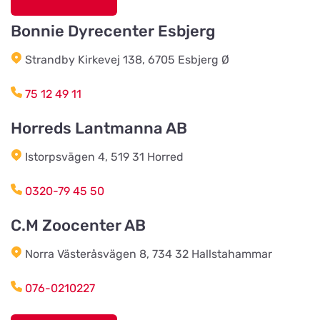
Bonnie Dyrecenter Esbjerg
AB Hjalmar Möller
Titta på kartan
Strandby Kirkevej 138, 6705 Esbjerg Ø
Köpmannavägen 37
75 12 49 11
Lundabackens Djurfoder
Horreds Lantmanna AB
Titta på kartan
Arons väg 22
Istorpsvägen 4, 519 31 Horred
BVL Söderåsen AB
0320-79 45 50
Titta på kartan
Böketoftavägen 19
C.M Zoocenter AB
Norra Västeråsvägen 8, 734 32 Hallstahammar
Södra Åby Lokalförening ek för
Titta på kartan
Rosenlidsvägen 11
076-0210227