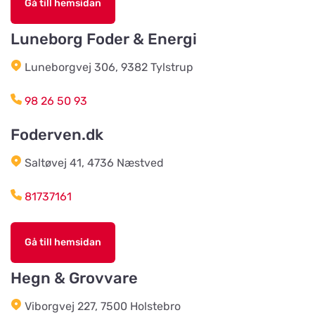
Gå till hemsidan
Titta på kartan
Hovedgaden 15, Næsbjerg
Luneborg Foder & Energi
Luneborgvej 306, 9382 Tylstrup
Agroland Snejbjerg
Titta på kartan
Snerlundvej 2, Snejbjerg
98 26 50 93
Foderven.dk
Gustavsbergs Odlingar &
Mertjänst, Handelsträdgård,
Titta på kartan
odling, blomster- & djur-butik
Saltøvej 41, 4736 Næstved
Tranåsvägen Gustavsberg 1
81737161
Slutarps Kvarn AB
Titta på kartan
Gå till hemsidan
Kvarngatan 2
Hegn & Grovvare
Burseryds Lantmän
Viborgvej 227, 7500 Holstebro
Titta på kartan