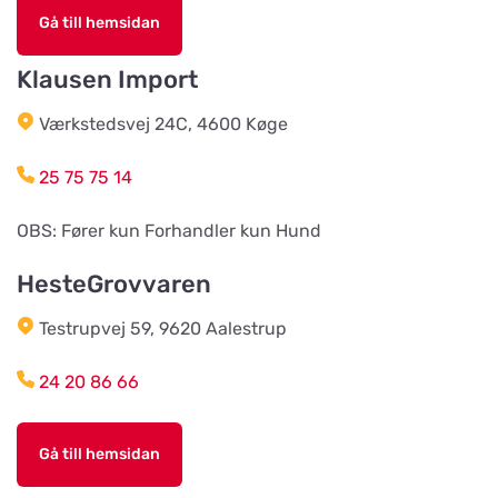
Hund & Kattshopen
Gå till hemsidan
Titta på kartan
Vistvägen 34
Klausen Import
Wermlands Skogsförråd
Værkstedsvej 24C, 4600 Køge
Titta på kartan
Industrigatan 1
25 75 75 14
Djurspecialisten i Eskilstuna AB
OBS: Fører kun Forhandler kun Hund
Titta på kartan
Lohegatan 43
HesteGrovvaren
Testrupvej 59, 9620 Aalestrup
Stavs Häst och Hund
Titta på kartan
Stav 2
24 20 86 66
Djórahandilin sp/f
Gå till hemsidan
Titta på kartan
2 Óðinshædd