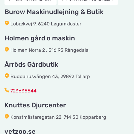
Titta på kartan
Konstmästaregatan 22
Burow Maskinudlejning & Butik
Lobækvej 9, 6240 Løgumkloster
vetzoo.se
Titta på kartan
Frösundaviks Allé 1
Holmen gård o maskin
Holmen Norra 2 , 516 93 Rångedala
Maxi Zoo Valby Torveporten
Titta på kartan
Årröds Gårdbutik
Summerredvej 1
Buddahusvängen 43, 29892 Tollarp
Håkansson's Klipp och Trim
723635544
Titta på kartan
Industrigatan 5
Knuttes Djurcenter
Tingholmgård dyrefoder
Konstmästaregatan 22, 714 30 Kopparberg
Titta på kartan
Grundvej 36
vetzoo.se