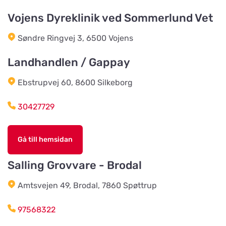
Vidkundsvägen 1
Vojens Dyreklinik ved Sommerlund Vet
Søndre Ringvej 3, 6500 Vojens
Godhems Zoologiska
Titta på kartan
Kungsladugårdsgatan 22
Landhandlen / Gappay
Ebstrupvej 60, 8600 Silkeborg
Tollans Häst & Foder
Titta på kartan
Aspenvägen 11
30427729
Chaspades Butik
Gå till hemsidan
Titta på kartan
Östberg 114
Salling Grovvare - Brodal
Amtsvejen 49, Brodal, 7860 Spøttrup
Braås Järnhandel AB
Titta på kartan
Sjösås Kruthuset
97568322