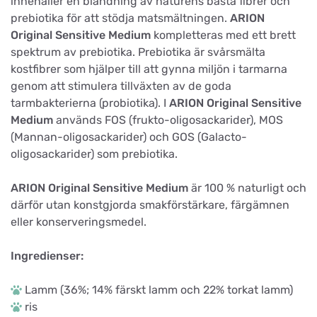
innehåller en blandning av naturens bästa fibrer och
prebiotika för att stödja matsmältningen.
ARION
Original Sensitive Medium
kompletteras med ett brett
spektrum av prebiotika. Prebiotika är svårsmälta
kostfibrer som hjälper till att gynna miljön i tarmarna
genom att stimulera tillväxten av de goda
tarmbakterierna (probiotika). I
ARION Original Sensitive
Medium
används FOS (frukto-oligosackarider), MOS
(Mannan-oligosackarider) och GOS (Galacto-
oligosackarider) som prebiotika.
ARION Original Sensitive Medium
är 100 % naturligt och
därför utan konstgjorda smakförstärkare, färgämnen
eller konserveringsmedel.
Ingredienser:
Lamm (36%; 14% färskt lamm och 22% torkat lamm)
ris