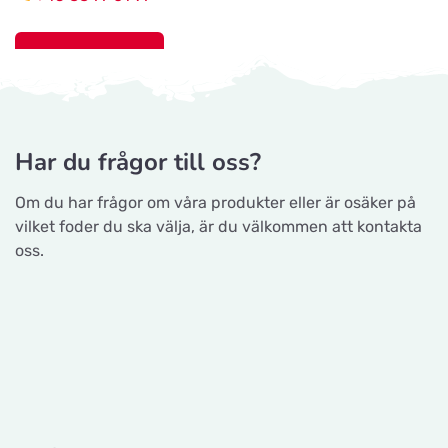
Gå till hemsidan
Maxi Zoo Haslev
Titta på kartan
Lysholm Alle 83
Nyborg Dyrehandel ApS
Falstervej 10G, 5800 Nyborg
Har du frågor till oss?
Tungelstaboden
Titta på kartan
Tungelstavägen 121
Om du har frågor om våra produkter eller är osäker på
Gå till hemsidan
vilket foder du ska välja, är du välkommen att kontakta
oss.
Byatassar
Sporthunden Getinge
Titta på kartan
Industrigatan
Östra Järnvägsgatan 46, 30575 Getinge
Sävsjö Zoo
Gå till hemsidan
Titta på kartan
Terrassgatan 2
EMA´s Foder