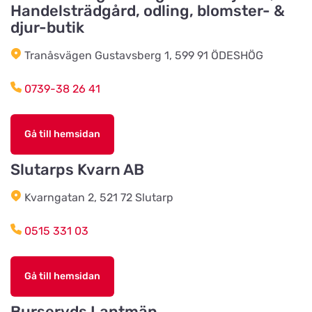
Handelsträdgård, odling, blomster- &
Källby Zoologiska
djur-butik
Titta på kartan
Sjökvarnsvägen 20B
Tranåsvägen Gustavsberg 1, 599 91 ÖDESHÖG
0739-38 26 41
Kista Zoohörna
Titta på kartan
Gullfossgatan 1d
Gå till hemsidan
LT Lantmän
Slutarps Kvarn AB
Titta på kartan
Storgatan 4
Kvarngatan 2, 521 72 Slutarp
Lidhults Bygg & Lantmän
0515 331 03
Titta på kartan
Unnarydsvägen 21
Gå till hemsidan
Köingeortens Lantmän
Titta på kartan
Burseryds Lantmän