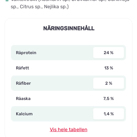
sp., Citrus sp., Nejlika sp.)
NÄRINGSINNEHÅLL
Råprotein
24 %
Råfett
13 %
Råfiber
2 %
Råaska
7,5 %
Kalcium
1,4 %
Vis hele tabellen