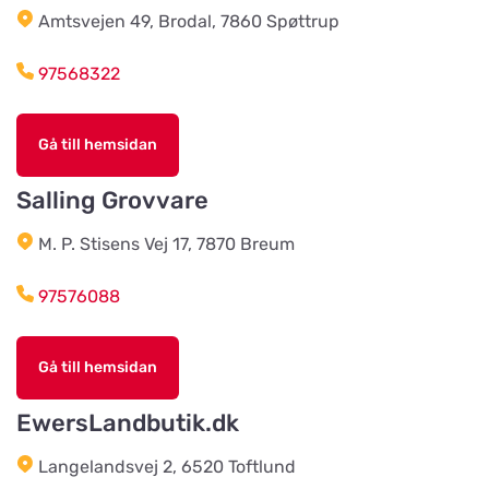
Amtsvejen 49, Brodal, 7860 Spøttrup
Braås Järnhandel AB
Titta på kartan
Sjösås Kruthuset
97568322
Arboga Häst Och Hund
Gå till hemsidan
Titta på kartan
Nygatan 16B
Salling Grovvare
Team Alutorp AB
M. P. Stisens Vej 17, 7870 Breum
Titta på kartan
Frestensfällevägen 64
97576088
Dalviks Kvarn AB
Titta på kartan
Gå till hemsidan
Åkerängstavägen 2
EwersLandbutik.dk
Christensens Bygg & Foder AB
Langelandsvej 2, 6520 Toftlund
Titta på kartan
Lunnvägen 7