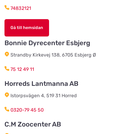
74832121
Djurhuset i Mariefred
Titta på kartan
Gå till hemsidan
Ruddammsgatan 2
Bonnie Dyrecenter Esbjerg
AB Hjalmar Möller
Titta på kartan
Strandby Kirkevej 138, 6705 Esbjerg Ø
Köpmannavägen 37
75 12 49 11
Lundabackens Djurfoder
Horreds Lantmanna AB
Titta på kartan
Arons väg 22
Istorpsvägen 4, 519 31 Horred
BVL Söderåsen AB
0320-79 45 50
Titta på kartan
Böketoftavägen 19
C.M Zoocenter AB