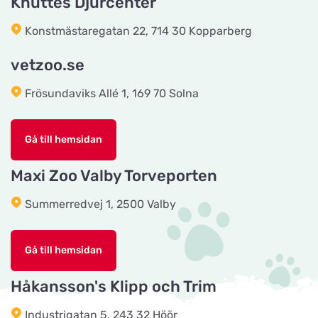
Knuttes Djurcenter
Tingholmgård dyrefoder
Konstmästaregatan 22, 714 30 Kopparberg
Titta på kartan
Grundvej 36
vetzoo.se
Frösundaviks Allé 1, 169 70 Solna
CyberZoo AB
Titta på kartan
Ladugårdsvägen 101 D
Gå till hemsidan
Tika Rideudstyr
Maxi Zoo Valby Torveporten
Titta på kartan
Solbjerg Plantagevej 3
Summerredvej 1, 2500 Valby
Josefines sadlar
Titta på kartan
Gå till hemsidan
Hova 1
Håkansson's Klipp och Trim
Horseworld Rideudstyr
Industrigatan 5, 243 32 Höör
Titta på kartan