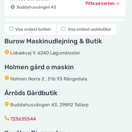
Titta på kartan
Buddahusvängen 43
Knuttes Djurcenter
Visa endast butiker
Visa endast webbutiker
Titta på kartan
Konstmästaregatan 22
Burow Maskinudlejning & Butik
Lobækvej 9, 6240 Løgumkloster
vetzoo.se
Titta på kartan
Frösundaviks Allé 1
Holmen gård o maskin
Holmen Norra 2 , 516 93 Rångedala
Maxi Zoo Valby Torveporten
Titta på kartan
Årröds Gårdbutik
Summerredvej 1
Buddahusvängen 43, 29892 Tollarp
Håkansson's Klipp och Trim
723635544
Titta på kartan
Industrigatan 5