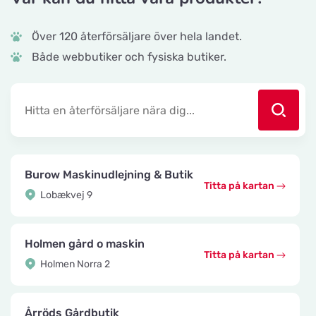
Över 120 återförsäljare över hela landet.
Både webbutiker och fysiska butiker.
Burow Maskinudlejning & Butik
Titta på kartan
Lobækvej 9
Holmen gård o maskin
Titta på kartan
Holmen Norra 2
Årröds Gårdbutik