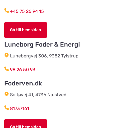
Agroland Grønhøj
Titta på kartan
Mønstedvej 13 Grønhøj
+45 75 26 94 15
Agroland Næsbjerg
Gå till hemsidan
Titta på kartan
Hovedgaden 15, Næsbjerg
Luneborg Foder & Energi
Luneborgvej 306, 9382 Tylstrup
Agroland Snejbjerg
Titta på kartan
Snerlundvej 2, Snejbjerg
98 26 50 93
Foderven.dk
Gustavsbergs Odlingar &
Mertjänst, Handelsträdgård,
Titta på kartan
odling, blomster- & djur-butik
Saltøvej 41, 4736 Næstved
Tranåsvägen Gustavsberg 1
81737161
Slutarps Kvarn AB
Titta på kartan
Gå till hemsidan