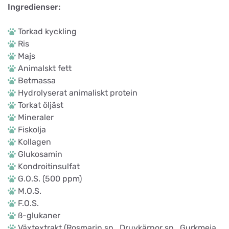
Ingredienser:
Torkad kyckling
Ris
Majs
Animalskt fett
Betmassa
Hydrolyserat animaliskt protein
Torkat öljäst
Mineraler
Fiskolja
Kollagen
Glukosamin
Kondroitinsulfat
G.O.S. (500 ppm)
M.O.S.
F.O.S.
ß-glukaner
Växtextrakt (Rosmarin sp., Druvkärnor sp., Gurkmeja