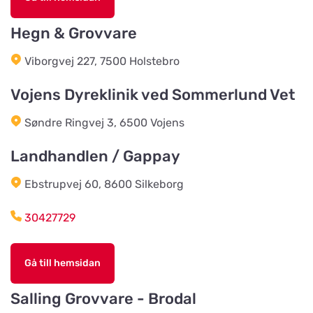
Kvarngatan 2
Hegn & Grovvare
Burseryds Lantmän
Viborgvej 227, 7500 Holstebro
Titta på kartan
Vidkundsvägen 1
Vojens Dyreklinik ved Sommerlund Vet
Søndre Ringvej 3, 6500 Vojens
Godhems Zoologiska
Titta på kartan
Kungsladugårdsgatan 22
Landhandlen / Gappay
Ebstrupvej 60, 8600 Silkeborg
Tollans Häst & Foder
Titta på kartan
Aspenvägen 11
30427729
Chaspades Butik
Gå till hemsidan
Titta på kartan
Östberg 114
Salling Grovvare - Brodal