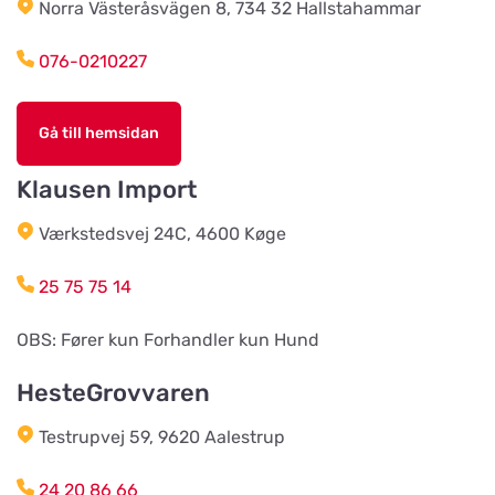
Norra Västeråsvägen 8, 734 32 Hallstahammar
Södra Åby Lokalförening ek för
Titta på kartan
Rosenlidsvägen 11
076-0210227
Hund & Kattshopen
Gå till hemsidan
Titta på kartan
Vistvägen 34
Klausen Import
Wermlands Skogsförråd
Værkstedsvej 24C, 4600 Køge
Titta på kartan
Industrigatan 1
25 75 75 14
Djurspecialisten i Eskilstuna AB
OBS: Fører kun Forhandler kun Hund
Titta på kartan
Lohegatan 43
HesteGrovvaren
Testrupvej 59, 9620 Aalestrup
Stavs Häst och Hund
Titta på kartan
Stav 2
24 20 86 66