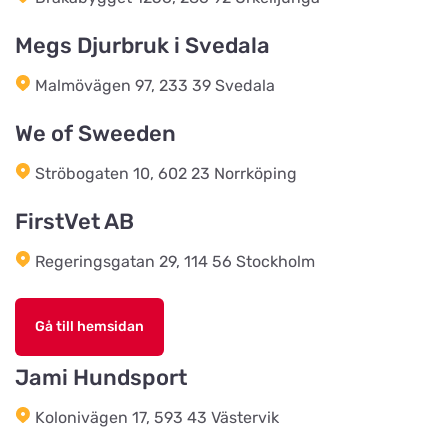
Megs Djurbruk i Svedala
EwersLandbutik.dk
Titta på kartan
Malmövägen 97, 233 39 Svedala
Langelandsvej 2
We of Sweeden
Bonnie Dyrecenter Esbjerg
Ströbogaten 10, 602 23 Norrköping
Titta på kartan
Strandby Kirkevej 138
FirstVet AB
Regeringsgatan 29, 114 56 Stockholm
Horreds Lantmanna AB
Titta på kartan
Istorpsvägen 4
Gå till hemsidan
C.M Zoocenter AB
Jami Hundsport
Titta på kartan
Norra Västeråsvägen 8
Kolonivägen 17, 593 43 Västervik