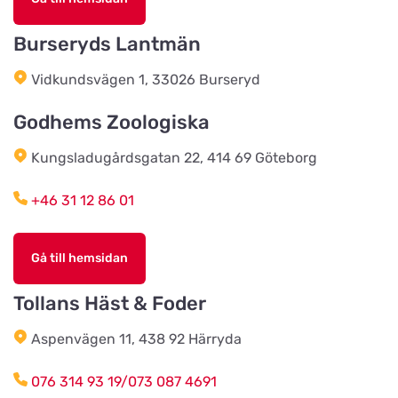
Köingeortens Lantmän
Titta på kartan
Burseryds Lantmän
Östervägen 9
Vidkundsvägen 1, 33026 Burseryd
Cats & Dogs AB
Godhems Zoologiska
Titta på kartan
Herr Stens väg 10
Kungsladugårdsgatan 22, 414 69 Göteborg
Tidaholms Djur & Djurartiklar
+46 31 12 86 01
Titta på kartan
Torggatan 6D
Gå till hemsidan
Vacker Tass Salong & Tillbehör
AB
Tollans Häst & Foder
Titta på kartan
Sturegatan 14
Aspenvägen 11, 438 92 Härryda
076 314 93 19/073 087 4691
Karlstads Hundcenter