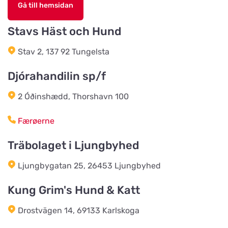
Gå till hemsidan
CRT Zoo i Handen AB
Stavs Häst och Hund
Titta på kartan
Söderbymalmsvägen 2A
Stav 2, 137 92 Tungelsta
Champex
Djórahandilin sp/f
Titta på kartan
Blanka Ängasväg 1
2 Óðinshædd, Thorshavn 100
Aktiv Hund
Færøerne
Titta på kartan
Sörby 150
Träbolaget i Ljungbyhed
Ljungbygatan 25, 26453 Ljungbyhed
AB Humlemölla Kvarn
Titta på kartan
Humlemölla
Kung Grim's Hund & Katt
Drostvägen 14, 69133 Karlskoga
Djörahandilin