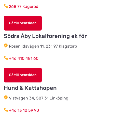
268 77 Kågeröd
Karlshamns zoologiska
Titta på kartan
Drottningagatan 44
Gå till hemsidan
Södra Åby Lokalförening ek för
Hundshopen i Landskrona AB
Titta på kartan
Rosenlidsvägen 11, 231 97 Klagstorp
Regeringsgatan 14
+46 410 481 60
Hundbiten
Titta på kartan
Marklandsgatan 9
Gå till hemsidan
Hund & Kattshopen
Forpus Fågelfoder
Titta på kartan
Affärsvägen 1
Vistvägen 34, 587 31 Linköping
+46 13 10 59 90
Fjärås Lantmanna Affär