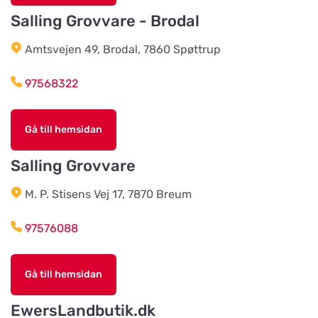
Östberg 114
Salling Grovvare - Brodal
Amtsvejen 49, Brodal, 7860 Spøttrup
Braås Järnhandel AB
Titta på kartan
Sjösås Kruthuset
97568322
Arboga Häst Och Hund
Gå till hemsidan
Titta på kartan
Nygatan 16B
Salling Grovvare
Team Alutorp AB
M. P. Stisens Vej 17, 7870 Breum
Titta på kartan
Frestensfällevägen 64
97576088
Dalviks Kvarn AB
Titta på kartan
Gå till hemsidan
Åkerängstavägen 2
EwersLandbutik.dk