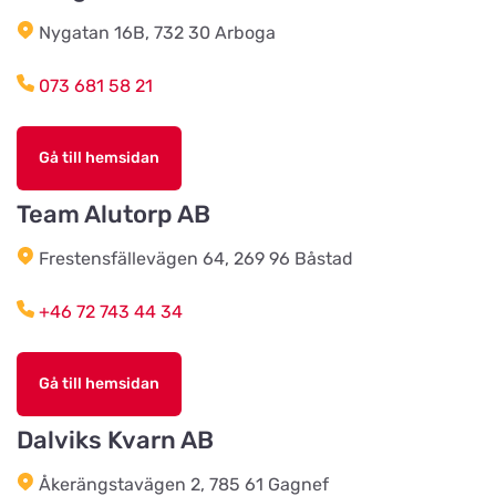
Rödets Gård
Nygatan 16B, 732 30 Arboga
Titta på kartan
Gunneröd 536
073 681 58 21
Anjinsans Hund and Katt
Titta på kartan
Gå till hemsidan
Mogatan 6
Team Alutorp AB
2BE4You
Frestensfällevägen 64, 269 96 Båstad
Titta på kartan
Albrektsvägen 77
+46 72 743 44 34
Tropicstallet
Titta på kartan
Gå till hemsidan
PL 9114 Öraholma
Dalviks Kvarn AB
Tassoteket
Titta på kartan
Åkerängstavägen 2, 785 61 Gagnef