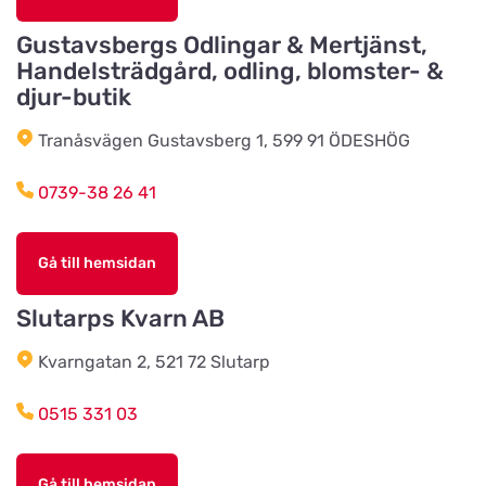
Sundkällevägen 27
Gustavsbergs Odlingar & Mertjänst,
Handelsträdgård, odling, blomster- &
Källby Zoologiska
djur-butik
Titta på kartan
Sjökvarnsvägen 20B
Tranåsvägen Gustavsberg 1, 599 91 ÖDESHÖG
0739-38 26 41
Kista Zoohörna
Titta på kartan
Gullfossgatan 1d
Gå till hemsidan
LT Lantmän
Slutarps Kvarn AB
Titta på kartan
Storgatan 4
Kvarngatan 2, 521 72 Slutarp
Lidhults Bygg & Lantmän
0515 331 03
Titta på kartan
Unnarydsvägen 21
Gå till hemsidan