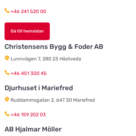
Funkabotorge 1A
+46 241 520 00
Djurens Värld Torsås
Titta på kartan
Allfargatan 12
Gå till hemsidan
Christensens Bygg & Foder AB
Skene Zoologiska
Titta på kartan
Lunnvägen 7, 280 23 Hästveda
Örbyvägen 6
+46 451 300 45
Sjögrens Zooshop
Titta på kartan
Djurhuset i Mariefred
Sällshög 2040
Ruddammsgatan 2, 647 30 Mariefred
Scalarens Zoologiska
+46 159 202 03
Titta på kartan
Färgaregatan 18
AB Hjalmar Möller