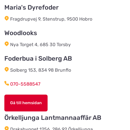
Hegn & Grovvare
Maria's Dyrefoder
Titta på kartan
Viborgvej 227
Fragdrupvej 9, Stenstrup, 9500 Hobro
Vojens Dyreklinik ved
Woodlooks
Sommerlund Vet
Titta på kartan
Søndre Ringvej 3
Nya Torget 4, 685 30 Torsby
Foderbua i Solberg AB
Landhandlen / Gappay
Titta på kartan
Solberg 153, 834 98 Brunflo
Ebstrupvej 60
070-5588547
Salling Grovvare - Brodal
Titta på kartan
Amtsvejen 49, Brodal
Gå till hemsidan
Örkelljunga Lantmannaaffär AB
Salling Grovvare
Titta på kartan
Drakabygget 1256, 286 92 Örkelljunga
M. P. Stisens Vej 17