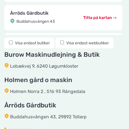
Årröds Gårdbutik
Titta på kartan
Buddahusvängen 43
Knuttes Djurcenter
Visa endast butiker
Visa endast webbutiker
Titta på kartan
Konstmästaregatan 22
Burow Maskinudlejning & Butik
Lobækvej 9, 6240 Løgumkloster
vetzoo.se
Titta på kartan
Frösundaviks Allé 1
Holmen gård o maskin
Holmen Norra 2 , 516 93 Rångedala
Maxi Zoo Valby Torveporten
Titta på kartan
Årröds Gårdbutik
Summerredvej 1
Buddahusvängen 43, 29892 Tollarp
Håkansson's Klipp och Trim