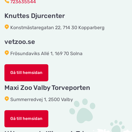
723635544
Titta på kartan
Industrigatan 5
Knuttes Djurcenter
Tingholmgård dyrefoder
Konstmästaregatan 22, 714 30 Kopparberg
Titta på kartan
Grundvej 36
vetzoo.se
Frösundaviks Allé 1, 169 70 Solna
CyberZoo AB
Titta på kartan
Ladugårdsvägen 101 D
Gå till hemsidan
Tika Rideudstyr
Maxi Zoo Valby Torveporten
Titta på kartan
Solbjerg Plantagevej 3
Summerredvej 1, 2500 Valby
Josefines sadlar
Titta på kartan
Gå till hemsidan
Hova 1