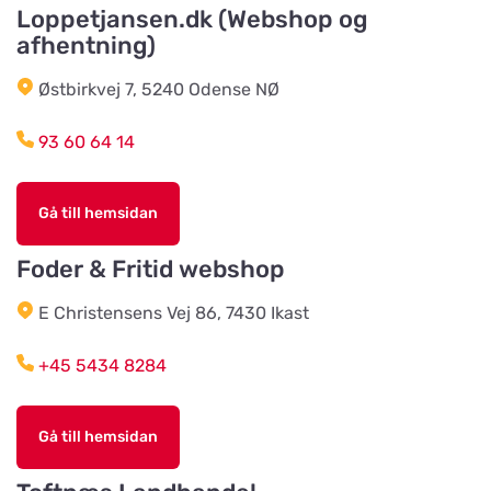
Klausen Import
Loppetjansen.dk (Webshop og
Titta på kartan
afhentning)
Værkstedsvej 24C
Østbirkvej 7, 5240 Odense NØ
HesteGrovvaren
Titta på kartan
93 60 64 14
Testrupvej 59
Gå till hemsidan
Hjerterummet / Byens Dyr
Titta på kartan
Jernbanegade 52
Foder & Fritid webshop
E Christensens Vej 86, 7430 Ikast
Vildtremisen
Titta på kartan
+45 5434 8284
Trunderupvej 10
Gå till hemsidan
Agroland Tvis
Titta på kartan
Skautrupvej 32B, Tvis