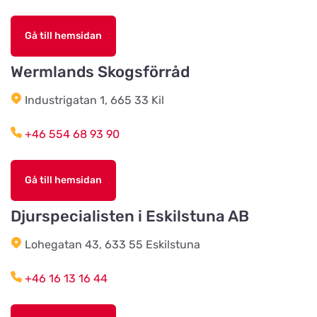
Titta på kartan
Fjärås Lantmannaväg 11
Gå till hemsidan
Wermlands Skogsförråd
Djurproffset
Titta på kartan
Industrigatan 40
Industrigatan 1, 665 33 Kil
+46 554 68 93 90
Djurhuset Södertälje
Titta på kartan
Holmfastvägen 1A
Gå till hemsidan
Djurens Värld Nättraby
Djurspecialisten i Eskilstuna AB
Titta på kartan
Åvägen 1
Lohegatan 43, 633 55 Eskilstuna
CRT Zoo i Älvsjö AB
+46 16 13 16 44
Titta på kartan
Harpsundsvägen 185