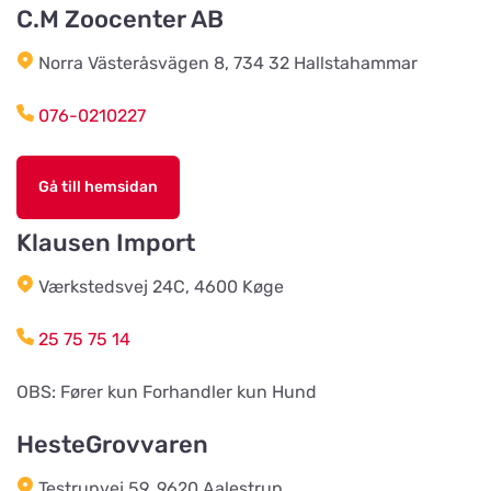
C.M Zoocenter AB
Norra Västeråsvägen 8, 734 32 Hallstahammar
Södra Åby Lokalförening ek för
Titta på kartan
Rosenlidsvägen 11
076-0210227
Hund & Kattshopen
Gå till hemsidan
Titta på kartan
Vistvägen 34
Klausen Import
Wermlands Skogsförråd
Værkstedsvej 24C, 4600 Køge
Titta på kartan
Industrigatan 1
25 75 75 14
Djurspecialisten i Eskilstuna AB
OBS: Fører kun Forhandler kun Hund
Titta på kartan
Lohegatan 43
HesteGrovvaren
Testrupvej 59, 9620 Aalestrup