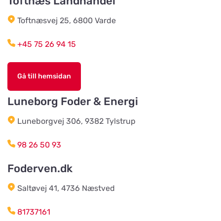
Toftnæs Landhandel
Toftnæsvej 25, 6800 Varde
Agroland Grønhøj
Titta på kartan
Mønstedvej 13 Grønhøj
+45 75 26 94 15
Agroland Næsbjerg
Gå till hemsidan
Titta på kartan
Hovedgaden 15, Næsbjerg
Luneborg Foder & Energi
Luneborgvej 306, 9382 Tylstrup
Agroland Snejbjerg
Titta på kartan
Snerlundvej 2, Snejbjerg
98 26 50 93
Foderven.dk
Gustavsbergs Odlingar &
Mertjänst, Handelsträdgård,
Titta på kartan
odling, blomster- & djur-butik
Saltøvej 41, 4736 Næstved
Tranåsvägen Gustavsberg 1
81737161