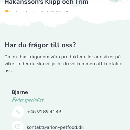
Håkansson's Klipp och Trim
Horseworld Rideudstyr
Industrigatan 5, 243 32 Höör
Titta på kartan
Ellehammersvej 4
Tingholmgård dyrefoder
Maxi Zoo Hobro
Grundvej 36, 8961 Allingåbro
Titta på kartan
Har du frågor till oss?
Thurøvej 13,
Om du har frågor om våra produkter eller är osäker på
Gå till hemsidan
vilket foder du ska välja, är du välkommen att kontakta
Nyborg Dyrehandel ApS
oss.
Titta på kartan
CyberZoo AB
Falstervej 10G
Ladugårdsvägen 101 D, 461 70 Trollhättan
Bjarne
Sporthunden Getinge
Foderspecialist
Titta på kartan
Gå till hemsidan
Östra Järnvägsgatan 46
+45 91 89 41 43
Tika Rideudstyr
EMA´s Foder
kontakt@arion-petfood.dk
Titta på kartan
Solbjerg Plantagevej 3, 6731 Tjæreborg