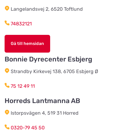
Christensens Bygg & Foder AB
Langelandsvej 2, 6520 Toftlund
Titta på kartan
Lunnvägen 7
74832121
Djurhuset i Mariefred
Titta på kartan
Gå till hemsidan
Ruddammsgatan 2
Bonnie Dyrecenter Esbjerg
AB Hjalmar Möller
Titta på kartan
Strandby Kirkevej 138, 6705 Esbjerg Ø
Köpmannavägen 37
75 12 49 11
Lundabackens Djurfoder
Horreds Lantmanna AB
Titta på kartan
Arons väg 22
Istorpsvägen 4, 519 31 Horred
BVL Söderåsen AB
0320-79 45 50
Titta på kartan
Böketoftavägen 19