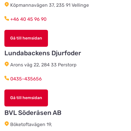
MT`s Djurartiklar AB
Köpmannavägen 37, 235 91 Vellinge
Titta på kartan
Estunavägen 22
+46 40 45 96 90
Mocolony
Titta på kartan
Gå till hemsidan
Vesumsvägen 9-30
Lundabackens Djurfoder
Lyan
Arons väg 22, 284 33 Perstorp
Titta på kartan
Stationsgatan 10
0435-435656
Kävlinge Zoo
Titta på kartan
Gå till hemsidan
Nygatan 4
BVL Söderåsen AB
Kungälvs Zoo
Titta på kartan
Böketoftavägen 19,
Maskingatan 2