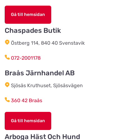
Titta på kartan
Stallplatsvägen 2
Gå till hemsidan
Djurensvärld Vetlanda
Chaspades Butik
Titta på kartan
Västerleden 60
Östberg 114, 840 40 Svenstavik
HundoMera
072-2001178
Titta på kartan
Soldatgränd 3
Braås Järnhandel AB
Sjösås Kruthuset, Sjösåsvägen
Kolmårdens Djurtillbehör
Titta på kartan
Sjöviksvägen
360 42 Braås
Annas Djur & Foder
Gå till hemsidan
Titta på kartan
Affärsvägen 3
Arboga Häst Och Hund