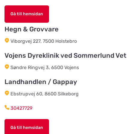
Slutarps Kvarn AB
Titta på kartan
Gå till hemsidan
Kvarngatan 2
Hegn & Grovvare
Burseryds Lantmän
Viborgvej 227, 7500 Holstebro
Titta på kartan
Vidkundsvägen 1
Vojens Dyreklinik ved Sommerlund Vet
Søndre Ringvej 3, 6500 Vojens
Godhems Zoologiska
Titta på kartan
Kungsladugårdsgatan 22
Landhandlen / Gappay
Ebstrupvej 60, 8600 Silkeborg
Tollans Häst & Foder
Titta på kartan
Aspenvägen 11
30427729
Chaspades Butik
Gå till hemsidan
Titta på kartan