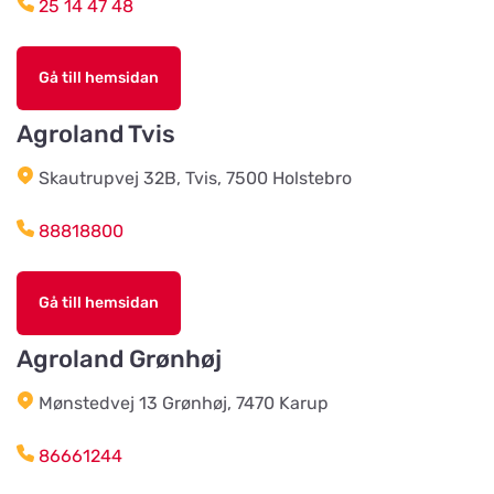
25 14 47 48
Åkeriet i Hjälmhult AB
(Änghagens Foder)
Titta på kartan
Gå till hemsidan
LANE-RYRS RÖD 150
Agroland Tvis
Husdjursshopen
Skautrupvej 32B, Tvis, 7500 Holstebro
Titta på kartan
88818800
Älvsered Lantmän
Titta på kartan
Gå till hemsidan
Mårdaklevsvägen 22
Agroland Grønhøj
Värö Lantmannaförening ek för
Mønstedvej 13 Grønhøj, 7470 Karup
Titta på kartan
Vallavägen 4
86661244