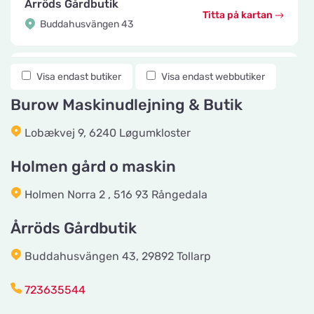
Årröds Gårdbutik
Titta på kartan
Buddahusvängen 43
Knuttes Djurcenter
Visa endast butiker
Visa endast webbutiker
Titta på kartan
Konstmästaregatan 22
Burow Maskinudlejning & Butik
Lobækvej 9, 6240 Løgumkloster
vetzoo.se
Titta på kartan
Frösundaviks Allé 1
Holmen gård o maskin
Holmen Norra 2 , 516 93 Rångedala
Maxi Zoo Valby Torveporten
Titta på kartan
Årröds Gårdbutik
Summerredvej 1
Buddahusvängen 43, 29892 Tollarp
Håkansson's Klipp och Trim
723635544
Titta på kartan
Industrigatan 5