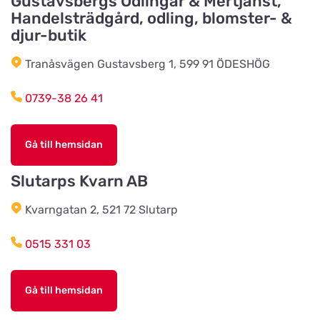
Gustavsbergs Odlingar & Mertjänst,
Handelsträdgård, odling, blomster- &
Källby Zoologiska
djur-butik
Titta på kartan
Sjökvarnsvägen 20B
Tranåsvägen Gustavsberg 1, 599 91 ÖDESHÖG
0739-38 26 41
Kista Zoohörna
Titta på kartan
Gullfossgatan 1d
Gå till hemsidan
LT Lantmän
Slutarps Kvarn AB
Titta på kartan
Storgatan 4
Kvarngatan 2, 521 72 Slutarp
Lidhults Bygg & Lantmän
0515 331 03
Titta på kartan
Unnarydsvägen 21
Gå till hemsidan
Köingeortens Lantmän