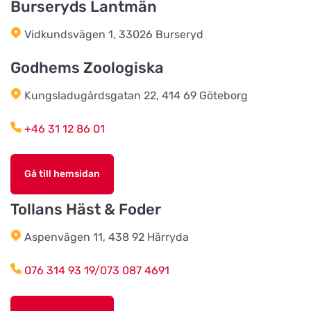
Titta på kartan
Burseryds Lantmän
Östervägen 9
Vidkundsvägen 1, 33026 Burseryd
Cats & Dogs AB
Godhems Zoologiska
Titta på kartan
Herr Stens väg 10
Kungsladugårdsgatan 22, 414 69 Göteborg
Tidaholms Djur & Djurartiklar
+46 31 12 86 01
Titta på kartan
Torggatan 6D
Gå till hemsidan
Vacker Tass Salong & Tillbehör
AB
Tollans Häst & Foder
Titta på kartan
Sturegatan 14
Aspenvägen 11, 438 92 Härryda
076 314 93 19/073 087 4691
Karlstads Hundcenter
Titta på kartan
Stallplatsvägen 2