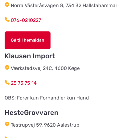
Norra Västeråsvägen 8, 734 32 Hallstahammar
Södra Åby Lokalförening ek för
Titta på kartan
Rosenlidsvägen 11
076-0210227
Hund & Kattshopen
Gå till hemsidan
Titta på kartan
Vistvägen 34
Klausen Import
Wermlands Skogsförråd
Værkstedsvej 24C, 4600 Køge
Titta på kartan
Industrigatan 1
25 75 75 14
Djurspecialisten i Eskilstuna AB
OBS: Fører kun Forhandler kun Hund
Titta på kartan
Lohegatan 43
HesteGrovvaren
Testrupvej 59, 9620 Aalestrup
Stavs Häst och Hund
Titta på kartan
Stav 2