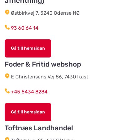
afhentning)
Østbirkvej 7, 5240 Odense NØ
HesteGrovvaren
Titta på kartan
93 60 64 14
Testrupvej 59
Gå till hemsidan
Hjerterummet / Byens Dyr
Titta på kartan
Jernbanegade 52
Foder & Fritid webshop
E Christensens Vej 86, 7430 Ikast
Vildtremisen
Titta på kartan
+45 5434 8284
Trunderupvej 10
Gå till hemsidan
Agroland Tvis
Titta på kartan
Skautrupvej 32B, Tvis
Toftnæs Landhandel