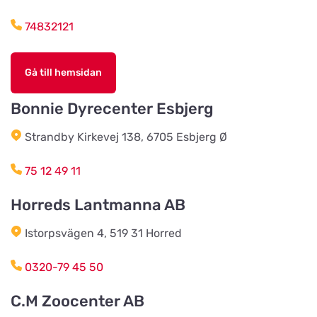
Lunnvägen 7
74832121
Djurhuset i Mariefred
Titta på kartan
Gå till hemsidan
Ruddammsgatan 2
Bonnie Dyrecenter Esbjerg
AB Hjalmar Möller
Titta på kartan
Strandby Kirkevej 138, 6705 Esbjerg Ø
Köpmannavägen 37
75 12 49 11
Lundabackens Djurfoder
Horreds Lantmanna AB
Titta på kartan
Arons väg 22
Istorpsvägen 4, 519 31 Horred
BVL Söderåsen AB
0320-79 45 50
Titta på kartan
Böketoftavägen 19
C.M Zoocenter AB