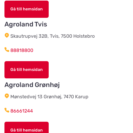
Åkeriet i Hjälmhult AB
(Änghagens Foder)
Titta på kartan
Gå till hemsidan
LANE-RYRS RÖD 150
Agroland Tvis
Husdjursshopen
Skautrupvej 32B, Tvis, 7500 Holstebro
Titta på kartan
88818800
Älvsered Lantmän
Titta på kartan
Gå till hemsidan
Mårdaklevsvägen 22
Agroland Grønhøj
Värö Lantmannaförening ek för
Mønstedvej 13 Grønhøj, 7470 Karup
Titta på kartan
Vallavägen 4
86661244
Grimetonortens Lantmän
Titta på kartan
Gå till hemsidan
Källängsvägen 1