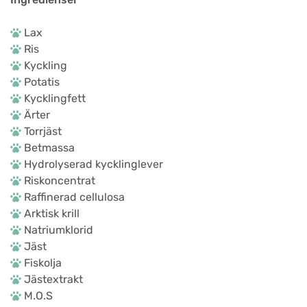
Lax
Ris
Kyckling
Potatis
Kycklingfett
Ärter
Torrjäst
Betmassa
Hydrolyserad kycklinglever
Riskoncentrat
Raffinerad cellulosa
Arktisk krill
Natriumklorid
Jäst
Fiskolja
Jästextrakt
M.O.S