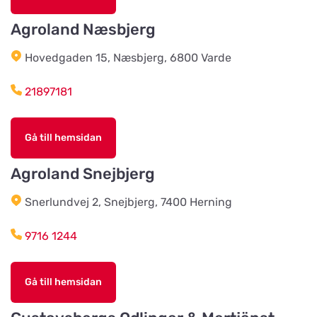
Agroland Næsbjerg
Harplinge Lantmän
Titta på kartan
Hovedgaden 15, Næsbjerg, 6800 Varde
Föreningsvägen 36
21897181
Vinbergsortens
Lantmannaförening
Titta på kartan
Gå till hemsidan
Päronvägen 7
Agroland Snejbjerg
Slöinge Lantmannaförening ek
Snerlundvej 2, Snejbjerg, 7400 Herning
för
Titta på kartan
Virkesvägen 3
9716 1244
Styrsö zoo
Gå till hemsidan
Titta på kartan
Sundkällevägen 27