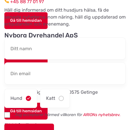
+45 88 77 01 97
Øresundsvej 41
Håll dig informerad om ditt husdjurs hälsa, få de
senaste nyheterna inom näring, håll dig uppdaterad om
Gå till hemsidan
Maxi Zoo Haslev
erbjudanden och evenemang.
Titta på kartan
Lysholm Alle 83
Nyborg Dyrehandel ApS
Falstervej 10G, 5800 Nyborg
Tungelstaboden
Titta på kartan
Tungelstavägen 121
Gå till hemsidan
Byatassar
Sporthunden Getinge
Titta på kartan
Industrigatan
Östra Järnvägsgatan 46, 30575 Getinge
Hund
Katt
Sävsjö Zoo
Gå till hemsidan
Titta på kartan
Jag accepterar härmed villkoren för
ARIONs nyhetsbrev.
Terrassgatan 2
EMA´s Foder