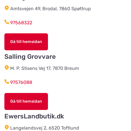
Amtsvejen 49, Brodal, 7860 Spøttrup
Braås Järnhandel AB
Titta på kartan
Sjösås Kruthuset
97568322
Arboga Häst Och Hund
Gå till hemsidan
Titta på kartan
Nygatan 16B
Salling Grovvare
Team Alutorp AB
M. P. Stisens Vej 17, 7870 Breum
Titta på kartan
Frestensfällevägen 64
97576088
Dalviks Kvarn AB
Titta på kartan
Gå till hemsidan
Åkerängstavägen 2
EwersLandbutik.dk
Christensens Bygg & Foder AB
Langelandsvej 2, 6520 Toftlund
Titta på kartan