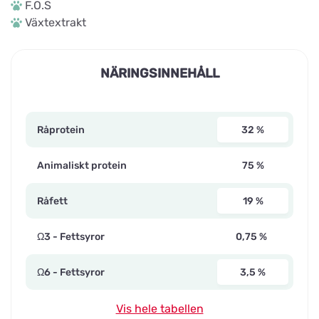
F.O.S
Växtextrakt
NÄRINGSINNEHÅLL
Råprotein
32 %
Animaliskt protein
75 %
Råfett
19 %
Ω3 - Fettsyror
0,75 %
Ω6 - Fettsyror
3,5 %
Vis hele tabellen