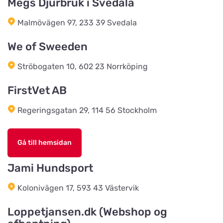
Megs Djurbruk i Svedala
EwersLandbutik.dk
Titta på kartan
Malmövägen 97, 233 39 Svedala
Langelandsvej 2
We of Sweeden
Bonnie Dyrecenter Esbjerg
Ströbogaten 10, 602 23 Norrköping
Titta på kartan
Strandby Kirkevej 138
FirstVet AB
Regeringsgatan 29, 114 56 Stockholm
Horreds Lantmanna AB
Titta på kartan
Istorpsvägen 4
Gå till hemsidan
C.M Zoocenter AB
Jami Hundsport
Titta på kartan
Norra Västeråsvägen 8
Kolonivägen 17, 593 43 Västervik
Klausen Import
Loppetjansen.dk (Webshop og
Titta på kartan
Værkstedsvej 24C