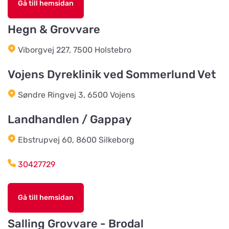
Titta på kartan
Gå till hemsidan
Kvarngatan 2
Hegn & Grovvare
Burseryds Lantmän
Viborgvej 227, 7500 Holstebro
Titta på kartan
Vidkundsvägen 1
Vojens Dyreklinik ved Sommerlund Vet
Søndre Ringvej 3, 6500 Vojens
Godhems Zoologiska
Titta på kartan
Kungsladugårdsgatan 22
Landhandlen / Gappay
Ebstrupvej 60, 8600 Silkeborg
Tollans Häst & Foder
Titta på kartan
Aspenvägen 11
30427729
Chaspades Butik
Gå till hemsidan
Titta på kartan
Östberg 114
Salling Grovvare - Brodal