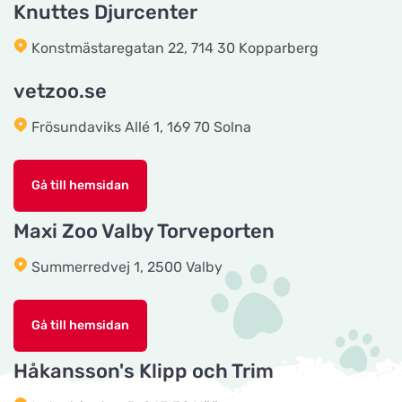
Knuttes Djurcenter
Tingholmgård dyrefoder
Konstmästaregatan 22, 714 30 Kopparberg
Titta på kartan
Grundvej 36
vetzoo.se
Frösundaviks Allé 1, 169 70 Solna
CyberZoo AB
Titta på kartan
Ladugårdsvägen 101 D
Gå till hemsidan
Tika Rideudstyr
Maxi Zoo Valby Torveporten
Titta på kartan
Solbjerg Plantagevej 3
Summerredvej 1, 2500 Valby
Josefines sadlar
Titta på kartan
Gå till hemsidan
Hova 1
Håkansson's Klipp och Trim
Horseworld Rideudstyr