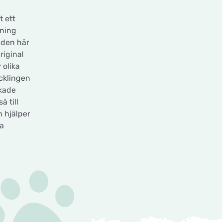
 ett
jning
r den här
riginal
 olika
cklingen
Ökade
å till
 hjälper
ka