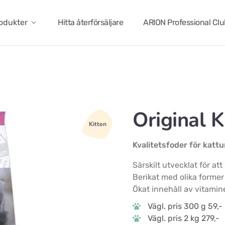
odukter
Hitta återförsäljare
ARION Professional Cl
Original K
Kitten
Kvalitetsfoder för katt
Särskilt utvecklat för a
Berikat med olika former
Ökat innehåll av vitamin
Vägl. pris 300 g 59,-
Vägl. pris 2 kg 279,-