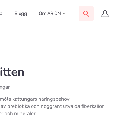
ub
Blogg
Om ARION
itten
ungar
tt möta kattungars näringsbehov.
 av prebiotika och noggrant utvalda fiberkällor.
er och mineraler.