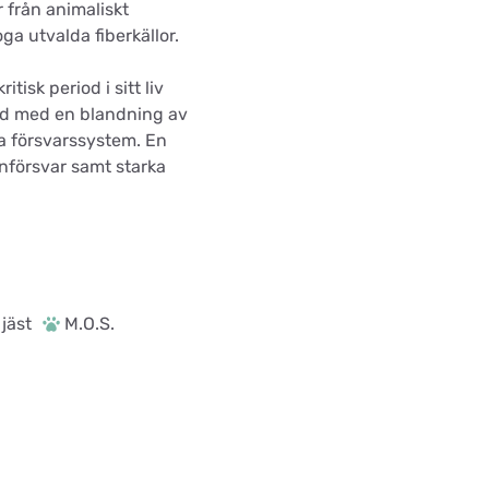
r från animaliskt
a utvalda fiberkällor.
isk period i sitt liv
ad med en blandning av
ga försvarssystem. En
nförsvar samt starka
jäst
M.O.S.