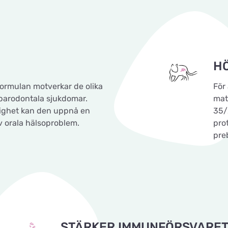
H
formulan motverkar de olika
För 
 parodontala sjukdomar.
mat
ighet kan den uppnå en
35/
 orala hälsoproblem.
pro
preb
STÄRKER IMMUNFÖRSVARE