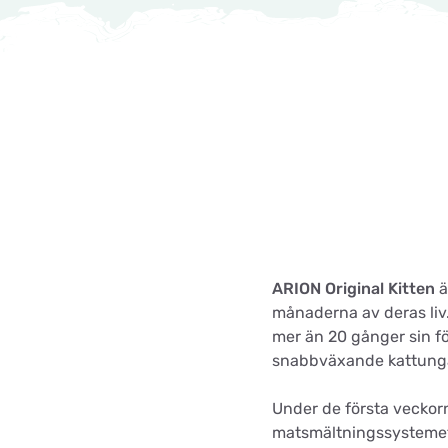
ARION Original Kitten
ä
månaderna av deras liv.
mer än 20 gånger sin f
snabbväxande kattunga
Under de första veckor
matsmältningssystemet k