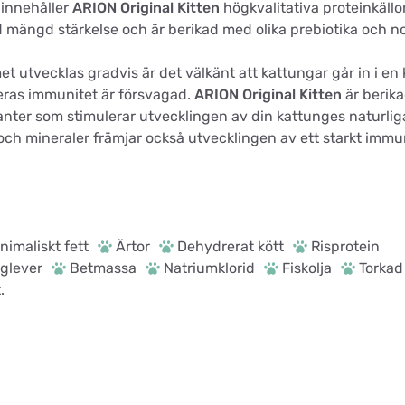
innehåller
ARION Original Kitten
högkvalitativa proteinkällo
mängd stärkelse och är berikad med olika prebiotika och nog
tvecklas gradvis är det välkänt att kattungar går in i en krit
deras immunitet är försvagad.
ARION Original Kitten
är berik
danter som stimulerar utvecklingen av din kattunges naturli
ch mineraler främjar också utvecklingen av ett starkt immu
nimaliskt fett
Ärtor
Dehydrerat kött
Risprotein
nglever
Betmassa
Natriumklorid
Fiskolja
Torkad 
.