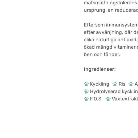
matsmältningstolerans 
ursprung, en reducerad 
Eftersom immunsystemet u
efter avvänjning, där 
olika naturliga antioxi
ökad mängd vitaminer o
ben och tänder.
Ingredienser:
Kyckling
Ris
A
Hydrolyserad kyckli
F.O.S.
Växtextrakt