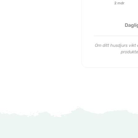
2 mdr
Dagli
Om ditt husdjurs vikt e
produkten