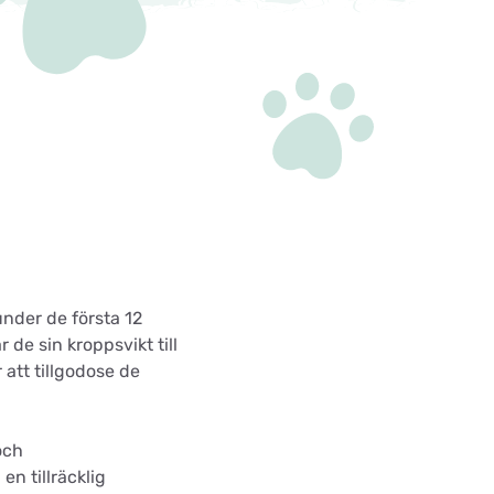
under de första 12
de sin kroppsvikt till
 att tillgodose de
och
n tillräcklig