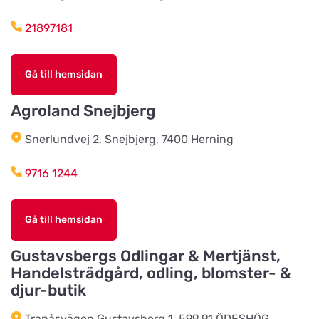
Föreningsvägen 36
21897181
Vinbergsortens
Lantmannaförening
Titta på kartan
Gå till hemsidan
Päronvägen 7
Agroland Snejbjerg
Slöinge Lantmannaförening ek
Snerlundvej 2, Snejbjerg, 7400 Herning
för
Titta på kartan
Virkesvägen 3
9716 1244
Styrsö zoo
Gå till hemsidan
Titta på kartan
Sundkällevägen 27
Gustavsbergs Odlingar & Mertjänst,
Handelsträdgård, odling, blomster- &
Källby Zoologiska
djur-butik
Titta på kartan
Sjökvarnsvägen 20B
Tranåsvägen Gustavsberg 1, 599 91 ÖDESHÖG