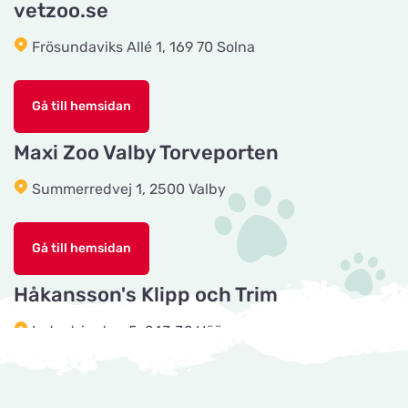
vetzoo.se
Frösundaviks Allé 1, 169 70 Solna
CyberZoo AB
Titta på kartan
Ladugårdsvägen 101 D
Gå till hemsidan
Tika Rideudstyr
Maxi Zoo Valby Torveporten
Titta på kartan
Solbjerg Plantagevej 3
Summerredvej 1, 2500 Valby
Josefines sadlar
Titta på kartan
Gå till hemsidan
Hova 1
Håkansson's Klipp och Trim
Horseworld Rideudstyr
Industrigatan 5, 243 32 Höör
Titta på kartan
Ellehammersvej 4
Tingholmgård dyrefoder
Maxi Zoo Hobro