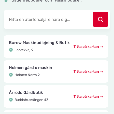
Både webbutiker och fysiska butiker.
Burow Maskinudlejning & Butik
Titta på kartan
Lobækvej 9
Holmen gård o maskin
Titta på kartan
Holmen Norra 2
Årröds Gårdbutik
Titta på kartan
Buddahusvängen 43