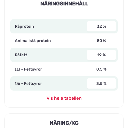
NÄRINGSINNEHÅLL
Råprotein
32 %
Animaliskt protein
80 %
Råfett
19 %
Ω3 - Fettsyror
0,5 %
Ω6 - Fettsyror
3,5 %
Vis hele tabellen
NÄRING/KG