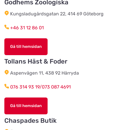
Godhems Zoologiska
Titta på kartan
Herr Stens väg 10
Kungsladugårdsgatan 22, 414 69 Göteborg
Tidaholms Djur & Djurartiklar
+46 31 12 86 01
Titta på kartan
Torggatan 6D
Gå till hemsidan
Vacker Tass Salong & Tillbehör
AB
Tollans Häst & Foder
Titta på kartan
Sturegatan 14
Aspenvägen 11, 438 92 Härryda
076 314 93 19/073 087 4691
Karlstads Hundcenter
Titta på kartan
Stallplatsvägen 2
Gå till hemsidan
Djurensvärld Vetlanda
Chaspades Butik
Titta på kartan
Västerleden 60