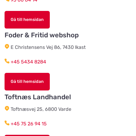
Testrupvej 59
Gå till hemsidan
Hjerterummet / Byens Dyr
Titta på kartan
Jernbanegade 52
Foder & Fritid webshop
E Christensens Vej 86, 7430 Ikast
Vildtremisen
Titta på kartan
+45 5434 8284
Trunderupvej 10
Gå till hemsidan
Agroland Tvis
Titta på kartan
Skautrupvej 32B, Tvis
Toftnæs Landhandel
Toftnæsvej 25, 6800 Varde
Agroland Grønhøj
Titta på kartan
Mønstedvej 13 Grønhøj
+45 75 26 94 15