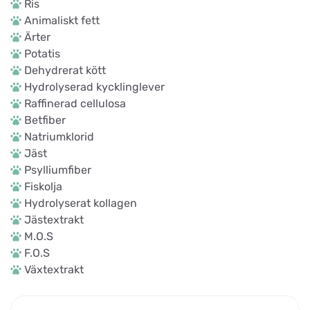
Ris
Animaliskt fett
Ärter
Potatis
Dehydrerat kött
Hydrolyserad kycklinglever
Raffinerad cellulosa
Betfiber
Natriumklorid
Jäst
Psylliumfiber
Fiskolja
Hydrolyserat kollagen
Jästextrakt
M.O.S
F.O.S
Växtextrakt