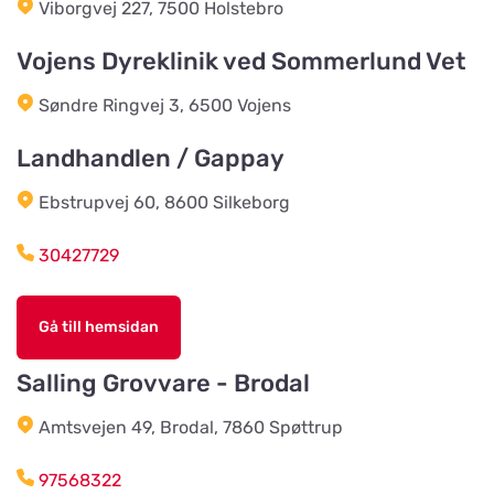
Viborgvej 227, 7500 Holstebro
Titta på kartan
Vidkundsvägen 1
Vojens Dyreklinik ved Sommerlund Vet
Søndre Ringvej 3, 6500 Vojens
Godhems Zoologiska
Titta på kartan
Kungsladugårdsgatan 22
Landhandlen / Gappay
Ebstrupvej 60, 8600 Silkeborg
Tollans Häst & Foder
Titta på kartan
Aspenvägen 11
30427729
Chaspades Butik
Gå till hemsidan
Titta på kartan
Östberg 114
Salling Grovvare - Brodal
Amtsvejen 49, Brodal, 7860 Spøttrup
Braås Järnhandel AB
Titta på kartan
Sjösås Kruthuset
97568322