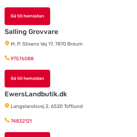
Arboga Häst Och Hund
Gå till hemsidan
Titta på kartan
Nygatan 16B
Salling Grovvare
Team Alutorp AB
M. P. Stisens Vej 17, 7870 Breum
Titta på kartan
Frestensfällevägen 64
97576088
Dalviks Kvarn AB
Titta på kartan
Gå till hemsidan
Åkerängstavägen 2
EwersLandbutik.dk
Christensens Bygg & Foder AB
Langelandsvej 2, 6520 Toftlund
Titta på kartan
Lunnvägen 7
74832121
Djurhuset i Mariefred
Titta på kartan