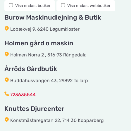
Knuttes Djurcenter
Visa endast butiker
Visa endast webbutiker
Titta på kartan
Konstmästaregatan 22
Burow Maskinudlejning & Butik
Lobækvej 9, 6240 Løgumkloster
vetzoo.se
Titta på kartan
Frösundaviks Allé 1
Holmen gård o maskin
Holmen Norra 2 , 516 93 Rångedala
Maxi Zoo Valby Torveporten
Titta på kartan
Årröds Gårdbutik
Summerredvej 1
Buddahusvängen 43, 29892 Tollarp
Håkansson's Klipp och Trim
723635544
Titta på kartan
Industrigatan 5
Knuttes Djurcenter
Tingholmgård dyrefoder
Konstmästaregatan 22, 714 30 Kopparberg
Titta på kartan
Grundvej 36