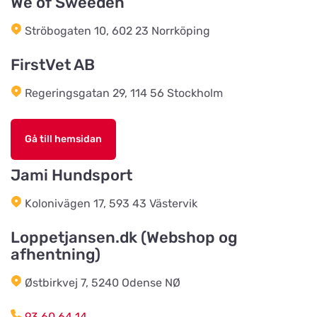
We of Sweeden
Bonnie Dyrecenter Esbjerg
Ströbogaten 10, 602 23 Norrköping
Titta på kartan
Strandby Kirkevej 138
FirstVet AB
Regeringsgatan 29, 114 56 Stockholm
Horreds Lantmanna AB
Titta på kartan
Istorpsvägen 4
Gå till hemsidan
C.M Zoocenter AB
Jami Hundsport
Titta på kartan
Norra Västeråsvägen 8
Kolonivägen 17, 593 43 Västervik
Klausen Import
Loppetjansen.dk (Webshop og
Titta på kartan
afhentning)
Værkstedsvej 24C
Østbirkvej 7, 5240 Odense NØ
HesteGrovvaren
Titta på kartan
93 60 64 14