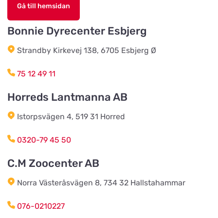
Gå till hemsidan
Ruddammsgatan 2
Bonnie Dyrecenter Esbjerg
AB Hjalmar Möller
Titta på kartan
Strandby Kirkevej 138, 6705 Esbjerg Ø
Köpmannavägen 37
75 12 49 11
Lundabackens Djurfoder
Horreds Lantmanna AB
Titta på kartan
Arons väg 22
Istorpsvägen 4, 519 31 Horred
BVL Söderåsen AB
0320-79 45 50
Titta på kartan
Böketoftavägen 19
C.M Zoocenter AB
Norra Västeråsvägen 8, 734 32 Hallstahammar
Södra Åby Lokalförening ek för
Titta på kartan
Rosenlidsvägen 11
076-0210227