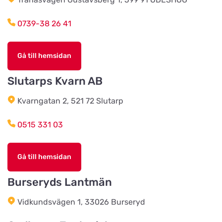
0739-38 26 41
Kista Zoohörna
Titta på kartan
Gullfossgatan 1d
Gå till hemsidan
LT Lantmän
Slutarps Kvarn AB
Titta på kartan
Storgatan 4
Kvarngatan 2, 521 72 Slutarp
Lidhults Bygg & Lantmän
0515 331 03
Titta på kartan
Unnarydsvägen 21
Gå till hemsidan
Köingeortens Lantmän
Titta på kartan
Burseryds Lantmän
Östervägen 9
Vidkundsvägen 1, 33026 Burseryd
Cats & Dogs AB