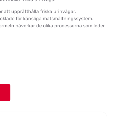
att upprätthålla friska urinvägar.
ecklade för känsliga matsmältningssystem.
ormeln påverkar de olika processerna som leder
-