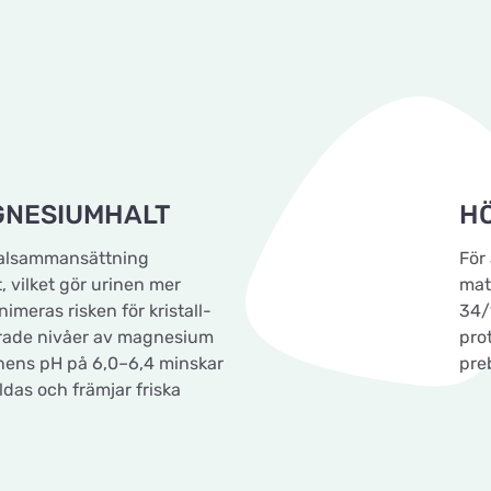
GNESIUMHALT
H
ralsammansättning
För 
, vilket gör urinen mer
mat
meras risken för kristall-
34/
erade nivåer av magnesium
pro
inens pH på 6,0–6,4 minskar
preb
ildas och främjar friska