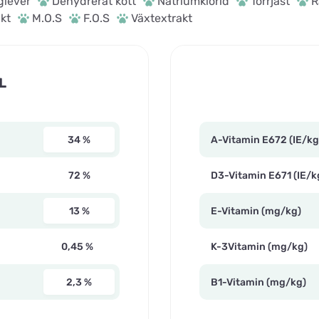
glever
Dehydrerat kött
Natriumklorid
Torrjäst
R
kt
M.O.S
F.O.S
Växtextrakt
L
34 %
A-Vitamin E672 (IE/kg
72 %
D3-Vitamin E671 (IE/k
13 %
E-Vitamin (mg/kg)
0,45 %
K-3Vitamin (mg/kg)
2,3 %
B1-Vitamin (mg/kg)