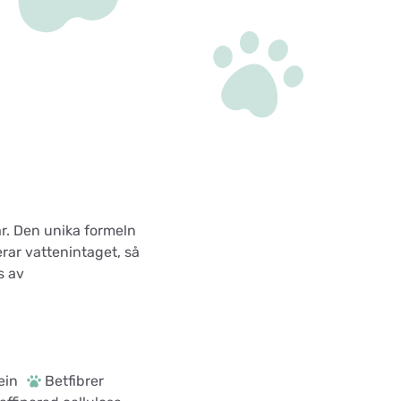
r. Den unika formeln
rar vattenintaget, så
s av
ein
Betfibrer