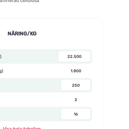
affinerad cellulosa
NÄRING/KG
)
22.500
g)
1.800
250
2
16
Visa hela tabellen