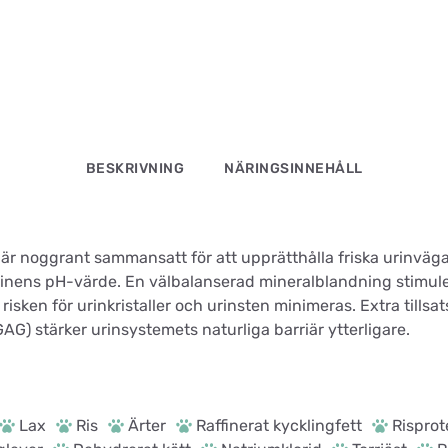
BESKRIVNING
NÄRINGSINNEHÅLL
är noggrant sammansatt för att upprätthålla friska urinväga
a urinens pH-värde. En välbalanserad mineralblandning stimule
risken för urinkristaller och urinsten minimeras. Extra tillsat
G) stärker urinsystemets naturliga barriär ytterligare.
Lax
Ris
Ärter
Raffinerat kycklingfett
Risprot