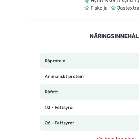
Hydrolyserat kycklin
Fiskolja
Jästextra
NÄRINGSINNEHÅL
Råprotein
Animaliskt protein
Råfett
Ω3 - Fettsyror
Ω6 - Fettsyror
Vis hele tabellen