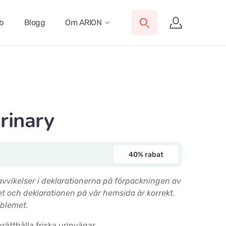
ub
Blogg
Om ARION
rinary
40% rabat
a avvikelser i deklarationerna på förpackningen av
t och deklarationen på vår hemsida är korrekt.
oblemet.
prätthålla friska urinvägar