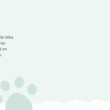
de olika
mar.
å en
.