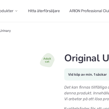
odukter
Hitta återförsäljare
ARION Professional Cl
 Urinary
Original U
Adult
cat
Vid köp av min. 1 säckar
Det kan finnas tillfällig
denna produkt. Innehålle
Vi arbetar på att lösa pr
Kvalitetsfoder för att up