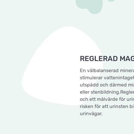
REGLERAD MA
En välbalanserad mine
stimulerar vattenintaget
utspädd och därmed mini
eller stenbildning.Regl
och ett målvärde för ur
risken för att urinsten b
urinvägar.