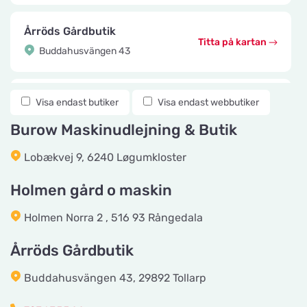
Årröds Gårdbutik
Titta på kartan
Buddahusvängen 43
Knuttes Djurcenter
Visa endast butiker
Visa endast webbutiker
Titta på kartan
Konstmästaregatan 22
Burow Maskinudlejning & Butik
Lobækvej 9, 6240 Løgumkloster
vetzoo.se
Titta på kartan
Frösundaviks Allé 1
Holmen gård o maskin
Holmen Norra 2 , 516 93 Rångedala
Maxi Zoo Valby Torveporten
Titta på kartan
Årröds Gårdbutik
Summerredvej 1
Buddahusvängen 43, 29892 Tollarp
Håkansson's Klipp och Trim