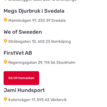
Megs Djurbruk i Svedala
EwersLandbutik.dk
Titta på kartan
Malmövägen 97, 233 39 Svedala
Langelandsvej 2
We of Sweeden
Bonnie Dyrecenter Esbjerg
Ströbogaten 10, 602 23 Norrköping
Titta på kartan
Strandby Kirkevej 138
FirstVet AB
Regeringsgatan 29, 114 56 Stockholm
Horreds Lantmanna AB
Titta på kartan
Istorpsvägen 4
Gå till hemsidan
C.M Zoocenter AB
Jami Hundsport
Titta på kartan
Norra Västeråsvägen 8
Kolonivägen 17, 593 43 Västervik