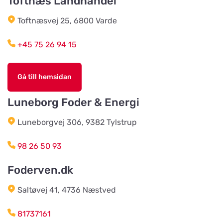
Toftnæs Landhandel
Toftnæsvej 25, 6800 Varde
Agroland Grønhøj
Titta på kartan
Mønstedvej 13 Grønhøj
+45 75 26 94 15
Agroland Næsbjerg
Gå till hemsidan
Titta på kartan
Hovedgaden 15, Næsbjerg
Luneborg Foder & Energi
Luneborgvej 306, 9382 Tylstrup
Agroland Snejbjerg
Titta på kartan
Snerlundvej 2, Snejbjerg
98 26 50 93
Foderven.dk
Gustavsbergs Odlingar &
Mertjänst, Handelsträdgård,
Titta på kartan
odling, blomster- & djur-butik
Saltøvej 41, 4736 Næstved
Tranåsvägen Gustavsberg 1
81737161