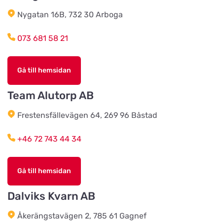
Rödets Gård
Nygatan 16B, 732 30 Arboga
Titta på kartan
Gunneröd 536
073 681 58 21
Anjinsans Hund and Katt
Titta på kartan
Gå till hemsidan
Mogatan 6
Team Alutorp AB
2BE4You
Frestensfällevägen 64, 269 96 Båstad
Titta på kartan
Albrektsvägen 77
+46 72 743 44 34
Tropicstallet
Titta på kartan
Gå till hemsidan
PL 9114 Öraholma
Dalviks Kvarn AB
Tassoteket
Titta på kartan
Åkerängstavägen 2, 785 61 Gagnef