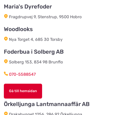
Hegn & Grovvare
Maria's Dyrefoder
Titta på kartan
Viborgvej 227
Fragdrupvej 9, Stenstrup, 9500 Hobro
Vojens Dyreklinik ved
Woodlooks
Sommerlund Vet
Titta på kartan
Søndre Ringvej 3
Nya Torget 4, 685 30 Torsby
Foderbua i Solberg AB
Landhandlen / Gappay
Titta på kartan
Solberg 153, 834 98 Brunflo
Ebstrupvej 60
070-5588547
Salling Grovvare - Brodal
Titta på kartan
Amtsvejen 49, Brodal
Gå till hemsidan
Örkelljunga Lantmannaaffär AB
Salling Grovvare
Titta på kartan
Drakabygget 1256, 286 92 Örkelljunga
M. P. Stisens Vej 17