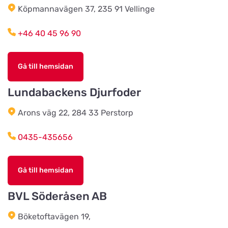
MT`s Djurartiklar AB
Köpmannavägen 37, 235 91 Vellinge
Titta på kartan
Estunavägen 22
+46 40 45 96 90
Mocolony
Titta på kartan
Gå till hemsidan
Vesumsvägen 9-30
Lundabackens Djurfoder
Lyan
Arons väg 22, 284 33 Perstorp
Titta på kartan
Stationsgatan 10
0435-435656
Kävlinge Zoo
Titta på kartan
Gå till hemsidan
Nygatan 4
BVL Söderåsen AB
Kungälvs Zoo
Titta på kartan
Böketoftavägen 19,
Maskingatan 2