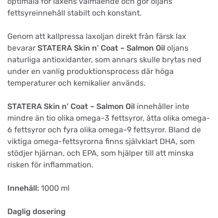
optimala för laxens välmående och gör oljans
fettsyreinnehåll stabilt och konstant.
Genom att kallpressa laxoljan direkt från färsk lax
bevarar
STATERA Skin n’ Coat – Salmon Oil
oljans
naturliga antioxidanter, som annars skulle brytas ned
under en vanlig produktionsprocess där höga
temperaturer och kemikalier används.
STATERA Skin n’ Coat – Salmon Oil
innehåller inte
mindre än tio olika omega-3 fettsyror, åtta olika omega-
6 fettsyror och fyra olika omega-9 fettsyror. Bland de
viktiga omega-fettsyrorna finns självklart DHA, som
stödjer hjärnan, och EPA, som hjälper till att minska
risken för inflammation.
Innehåll:
1000 ml
Daglig dosering