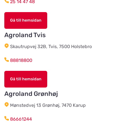
25 14 47 48
Åkeriet i Hjälmhult AB
(Änghagens Foder)
Titta på kartan
Gå till hemsidan
LANE-RYRS RÖD 150
Agroland Tvis
Husdjursshopen
Skautrupvej 32B, Tvis, 7500 Holstebro
Titta på kartan
88818800
Älvsered Lantmän
Titta på kartan
Gå till hemsidan
Mårdaklevsvägen 22
Agroland Grønhøj
Värö Lantmannaförening ek för
Mønstedvej 13 Grønhøj, 7470 Karup
Titta på kartan
Vallavägen 4
86661244