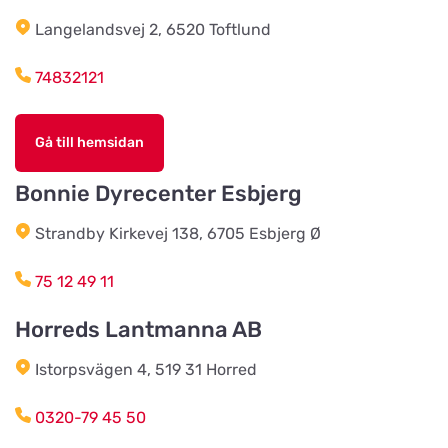
Christensens Bygg & Foder AB
Langelandsvej 2, 6520 Toftlund
Titta på kartan
Lunnvägen 7
74832121
Djurhuset i Mariefred
Titta på kartan
Gå till hemsidan
Ruddammsgatan 2
Bonnie Dyrecenter Esbjerg
AB Hjalmar Möller
Titta på kartan
Strandby Kirkevej 138, 6705 Esbjerg Ø
Köpmannavägen 37
75 12 49 11
Lundabackens Djurfoder
Horreds Lantmanna AB
Titta på kartan
Arons väg 22
Istorpsvägen 4, 519 31 Horred
BVL Söderåsen AB
0320-79 45 50
Titta på kartan
Böketoftavägen 19