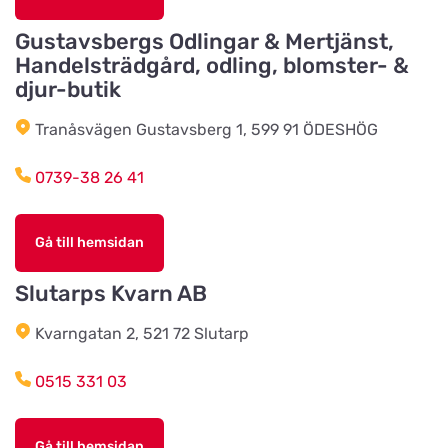
Sundkällevägen 27
Gustavsbergs Odlingar & Mertjänst,
Handelsträdgård, odling, blomster- &
Källby Zoologiska
djur-butik
Titta på kartan
Sjökvarnsvägen 20B
Tranåsvägen Gustavsberg 1, 599 91 ÖDESHÖG
0739-38 26 41
Kista Zoohörna
Titta på kartan
Gullfossgatan 1d
Gå till hemsidan
LT Lantmän
Slutarps Kvarn AB
Titta på kartan
Storgatan 4
Kvarngatan 2, 521 72 Slutarp
Lidhults Bygg & Lantmän
0515 331 03
Titta på kartan
Unnarydsvägen 21
Gå till hemsidan