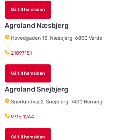
Grimetonortens Lantmän
Titta på kartan
Gå till hemsidan
Källängsvägen 1
Agroland Næsbjerg
Harplinge Lantmän
Titta på kartan
Hovedgaden 15, Næsbjerg, 6800 Varde
Föreningsvägen 36
21897181
Vinbergsortens
Lantmannaförening
Titta på kartan
Gå till hemsidan
Päronvägen 7
Agroland Snejbjerg
Slöinge Lantmannaförening ek
Snerlundvej 2, Snejbjerg, 7400 Herning
för
Titta på kartan
Virkesvägen 3
9716 1244
Styrsö zoo
Gå till hemsidan
Titta på kartan