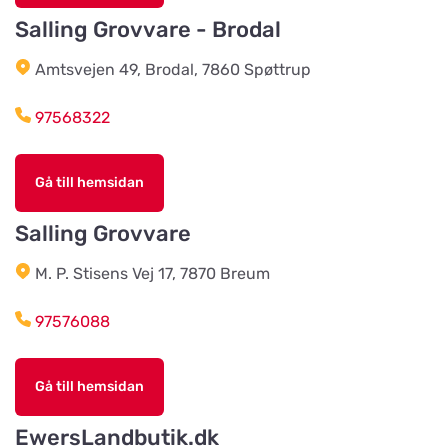
Östberg 114
Salling Grovvare - Brodal
Amtsvejen 49, Brodal, 7860 Spøttrup
Braås Järnhandel AB
Titta på kartan
Sjösås Kruthuset
97568322
Arboga Häst Och Hund
Gå till hemsidan
Titta på kartan
Nygatan 16B
Salling Grovvare
Team Alutorp AB
M. P. Stisens Vej 17, 7870 Breum
Titta på kartan
Frestensfällevägen 64
97576088
Dalviks Kvarn AB
Titta på kartan
Gå till hemsidan
Åkerängstavägen 2
EwersLandbutik.dk