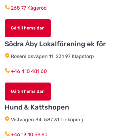
268 77 Kågeröd
Karlshamns zoologiska
Titta på kartan
Drottningagatan 44
Gå till hemsidan
Södra Åby Lokalförening ek för
Hundshopen i Landskrona AB
Titta på kartan
Rosenlidsvägen 11, 231 97 Klagstorp
Regeringsgatan 14
+46 410 481 60
Hundbiten
Titta på kartan
Marklandsgatan 9
Gå till hemsidan
Hund & Kattshopen
Forpus Fågelfoder
Titta på kartan
Affärsvägen 1
Vistvägen 34, 587 31 Linköping
+46 13 10 59 90
Fjärås Lantmanna Affär