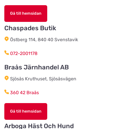
Titta på kartan
Stallplatsvägen 2
Gå till hemsidan
Djurensvärld Vetlanda
Chaspades Butik
Titta på kartan
Västerleden 60
Östberg 114, 840 40 Svenstavik
HundoMera
072-2001178
Titta på kartan
Soldatgränd 3
Braås Järnhandel AB
Sjösås Kruthuset, Sjösåsvägen
Kolmårdens Djurtillbehör
Titta på kartan
Sjöviksvägen
360 42 Braås
Annas Djur & Foder
Gå till hemsidan
Titta på kartan
Affärsvägen 3
Arboga Häst Och Hund