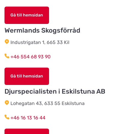
Titta på kartan
Fjärås Lantmannaväg 11
Gå till hemsidan
Wermlands Skogsförråd
Djurproffset
Titta på kartan
Industrigatan 40
Industrigatan 1, 665 33 Kil
+46 554 68 93 90
Djurhuset Södertälje
Titta på kartan
Holmfastvägen 1A
Gå till hemsidan
Djurens Värld Nättraby
Djurspecialisten i Eskilstuna AB
Titta på kartan
Åvägen 1
Lohegatan 43, 633 55 Eskilstuna
CRT Zoo i Älvsjö AB
+46 16 13 16 44
Titta på kartan
Harpsundsvägen 185