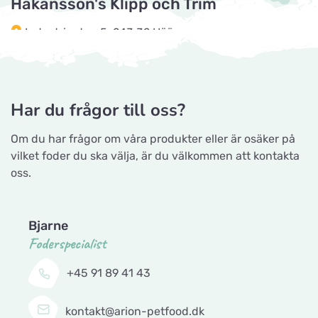
Håkansson's Klipp och Trim
Horseworld Rideudstyr
Industrigatan 5, 243 32 Höör
Titta på kartan
Ellehammersvej 4
Tingholmgård dyrefoder
Maxi Zoo Hobro
Grundvej 36, 8961 Allingåbro
Titta på kartan
Har du frågor till oss?
Thurøvej 13,
Om du har frågor om våra produkter eller är osäker på
Gå till hemsidan
vilket foder du ska välja, är du välkommen att kontakta
Nyborg Dyrehandel ApS
oss.
Titta på kartan
CyberZoo AB
Falstervej 10G
Ladugårdsvägen 101 D, 461 70 Trollhättan
Bjarne
Sporthunden Getinge
Foderspecialist
Titta på kartan
Gå till hemsidan
Östra Järnvägsgatan 46
+45 91 89 41 43
Tika Rideudstyr
EMA´s Foder
kontakt@arion-petfood.dk
Titta på kartan
Solbjerg Plantagevej 3, 6731 Tjæreborg