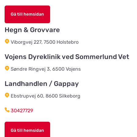
Slutarps Kvarn AB
Titta på kartan
Gå till hemsidan
Kvarngatan 2
Hegn & Grovvare
Burseryds Lantmän
Viborgvej 227, 7500 Holstebro
Titta på kartan
Vidkundsvägen 1
Vojens Dyreklinik ved Sommerlund Vet
Søndre Ringvej 3, 6500 Vojens
Godhems Zoologiska
Titta på kartan
Kungsladugårdsgatan 22
Landhandlen / Gappay
Ebstrupvej 60, 8600 Silkeborg
Tollans Häst & Foder
Titta på kartan
Aspenvägen 11
30427729
Chaspades Butik
Gå till hemsidan
Titta på kartan