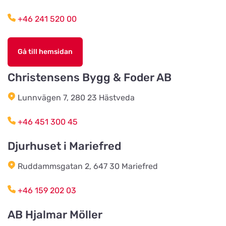
Funkabotorge 1A
+46 241 520 00
Djurens Värld Torsås
Titta på kartan
Allfargatan 12
Gå till hemsidan
Christensens Bygg & Foder AB
Skene Zoologiska
Titta på kartan
Lunnvägen 7, 280 23 Hästveda
Örbyvägen 6
+46 451 300 45
Sjögrens Zooshop
Titta på kartan
Djurhuset i Mariefred
Sällshög 2040
Ruddammsgatan 2, 647 30 Mariefred
Scalarens Zoologiska
+46 159 202 03
Titta på kartan
Färgaregatan 18
AB Hjalmar Möller