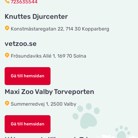
723635544
Titta på kartan
Industrigatan 5
Knuttes Djurcenter
Tingholmgård dyrefoder
Konstmästaregatan 22, 714 30 Kopparberg
Titta på kartan
Grundvej 36
vetzoo.se
Frösundaviks Allé 1, 169 70 Solna
CyberZoo AB
Titta på kartan
Ladugårdsvägen 101 D
Gå till hemsidan
Tika Rideudstyr
Maxi Zoo Valby Torveporten
Titta på kartan
Solbjerg Plantagevej 3
Summerredvej 1, 2500 Valby
Josefines sadlar
Titta på kartan
Gå till hemsidan
Hova 1