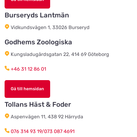
Köingeortens Lantmän
Titta på kartan
Burseryds Lantmän
Östervägen 9
Vidkundsvägen 1, 33026 Burseryd
Cats & Dogs AB
Godhems Zoologiska
Titta på kartan
Herr Stens väg 10
Kungsladugårdsgatan 22, 414 69 Göteborg
Tidaholms Djur & Djurartiklar
+46 31 12 86 01
Titta på kartan
Torggatan 6D
Gå till hemsidan
Vacker Tass Salong & Tillbehör
AB
Tollans Häst & Foder
Titta på kartan
Sturegatan 14
Aspenvägen 11, 438 92 Härryda
076 314 93 19/073 087 4691
Karlstads Hundcenter