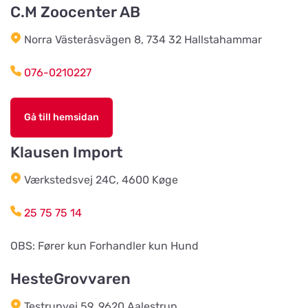
C.M Zoocenter AB
Norra Västeråsvägen 8, 734 32 Hallstahammar
Södra Åby Lokalförening ek för
Titta på kartan
Rosenlidsvägen 11
076-0210227
Hund & Kattshopen
Gå till hemsidan
Titta på kartan
Vistvägen 34
Klausen Import
Wermlands Skogsförråd
Værkstedsvej 24C, 4600 Køge
Titta på kartan
Industrigatan 1
25 75 75 14
Djurspecialisten i Eskilstuna AB
OBS: Fører kun Forhandler kun Hund
Titta på kartan
Lohegatan 43
HesteGrovvaren
Testrupvej 59, 9620 Aalestrup