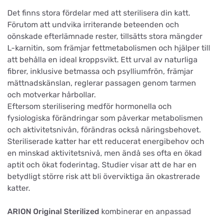
Det finns stora fördelar med att sterilisera din katt.
Förutom att undvika irriterande beteenden och
oönskade efterlämnade rester, tillsätts stora mängder
L-karnitin, som främjar fettmetabolismen och hjälper till
att behålla en ideal kroppsvikt. Ett urval av naturliga
fibrer, inklusive betmassa och psylliumfrön, främjar
mättnadskänslan, reglerar passagen genom tarmen
och motverkar hårbollar.
Eftersom sterilisering medför hormonella och
fysiologiska förändringar som påverkar metabolismen
och aktivitetsnivån, förändras också näringsbehovet.
Steriliserade katter har ett reducerat energibehov och
en minskad aktivitetsnivå, men ändå ses ofta en ökad
aptit och ökat foderintag. Studier visar att de har en
betydligt större risk att bli överviktiga än okastrerade
katter.
ARION Original Sterilized
kombinerar en anpassad