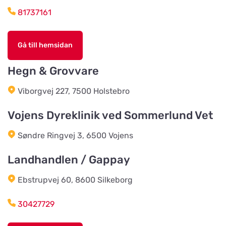
Tranåsvägen Gustavsberg 1
81737161
Slutarps Kvarn AB
Titta på kartan
Gå till hemsidan
Kvarngatan 2
Hegn & Grovvare
Burseryds Lantmän
Viborgvej 227, 7500 Holstebro
Titta på kartan
Vidkundsvägen 1
Vojens Dyreklinik ved Sommerlund Vet
Søndre Ringvej 3, 6500 Vojens
Godhems Zoologiska
Titta på kartan
Kungsladugårdsgatan 22
Landhandlen / Gappay
Ebstrupvej 60, 8600 Silkeborg
Tollans Häst & Foder
Titta på kartan
Aspenvägen 11
30427729