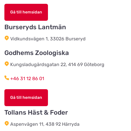
Gå till hemsidan
Köingeortens Lantmän
Titta på kartan
Burseryds Lantmän
Östervägen 9
Vidkundsvägen 1, 33026 Burseryd
Cats & Dogs AB
Godhems Zoologiska
Titta på kartan
Herr Stens väg 10
Kungsladugårdsgatan 22, 414 69 Göteborg
Tidaholms Djur & Djurartiklar
+46 31 12 86 01
Titta på kartan
Torggatan 6D
Gå till hemsidan
Vacker Tass Salong & Tillbehör
AB
Tollans Häst & Foder
Titta på kartan
Sturegatan 14
Aspenvägen 11, 438 92 Härryda