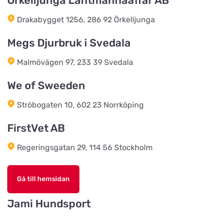
Örkelljunga Lantmannaaffär AB
Salling Grovvare
Titta på kartan
Drakabygget 1256, 286 92 Örkelljunga
M. P. Stisens Vej 17
Megs Djurbruk i Svedala
EwersLandbutik.dk
Titta på kartan
Malmövägen 97, 233 39 Svedala
Langelandsvej 2
We of Sweeden
Bonnie Dyrecenter Esbjerg
Ströbogaten 10, 602 23 Norrköping
Titta på kartan
Strandby Kirkevej 138
FirstVet AB
Regeringsgatan 29, 114 56 Stockholm
Horreds Lantmanna AB
Titta på kartan
Istorpsvägen 4
Gå till hemsidan
C.M Zoocenter AB
Jami Hundsport
Titta på kartan
Norra Västeråsvägen 8