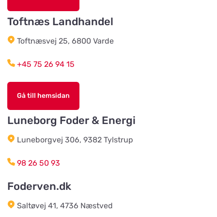
Titta på kartan
Skautrupvej 32B, Tvis
Toftnæs Landhandel
Toftnæsvej 25, 6800 Varde
Agroland Grønhøj
Titta på kartan
Mønstedvej 13 Grønhøj
+45 75 26 94 15
Agroland Næsbjerg
Gå till hemsidan
Titta på kartan
Hovedgaden 15, Næsbjerg
Luneborg Foder & Energi
Luneborgvej 306, 9382 Tylstrup
Agroland Snejbjerg
Titta på kartan
Snerlundvej 2, Snejbjerg
98 26 50 93
Foderven.dk
Gustavsbergs Odlingar &
Mertjänst, Handelsträdgård,
Titta på kartan
odling, blomster- & djur-butik
Saltøvej 41, 4736 Næstved