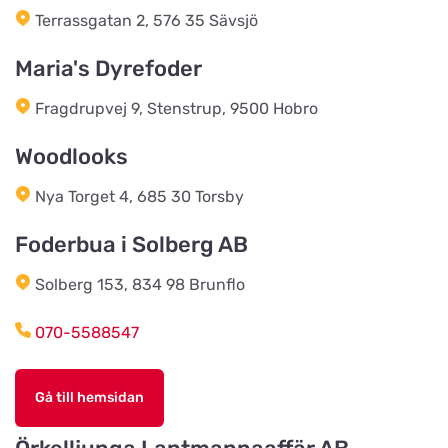
Terrassgatan 2, 576 35 Sävsjö
Hegn & Grovvare
Maria's Dyrefoder
Titta på kartan
Viborgvej 227
Fragdrupvej 9, Stenstrup, 9500 Hobro
Vojens Dyreklinik ved
Woodlooks
Sommerlund Vet
Titta på kartan
Søndre Ringvej 3
Nya Torget 4, 685 30 Torsby
Foderbua i Solberg AB
Landhandlen / Gappay
Titta på kartan
Solberg 153, 834 98 Brunflo
Ebstrupvej 60
070-5588547
Salling Grovvare - Brodal
Titta på kartan
Amtsvejen 49, Brodal
Gå till hemsidan