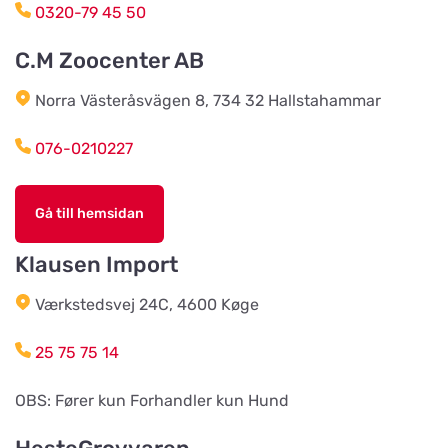
BVL Söderåsen AB
0320-79 45 50
Titta på kartan
Böketoftavägen 19
C.M Zoocenter AB
Norra Västeråsvägen 8, 734 32 Hallstahammar
Södra Åby Lokalförening ek för
Titta på kartan
Rosenlidsvägen 11
076-0210227
Hund & Kattshopen
Gå till hemsidan
Titta på kartan
Vistvägen 34
Klausen Import
Wermlands Skogsförråd
Værkstedsvej 24C, 4600 Køge
Titta på kartan
Industrigatan 1
25 75 75 14
Djurspecialisten i Eskilstuna AB
OBS: Fører kun Forhandler kun Hund
Titta på kartan
Lohegatan 43