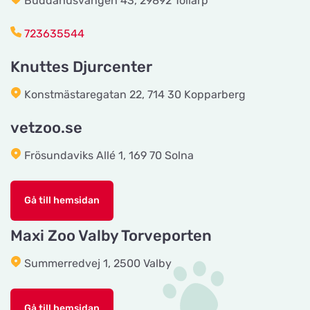
Buddahusvängen 43, 29892 Tollarp
Håkansson's Klipp och Trim
723635544
Titta på kartan
Industrigatan 5
Knuttes Djurcenter
Tingholmgård dyrefoder
Konstmästaregatan 22, 714 30 Kopparberg
Titta på kartan
Grundvej 36
vetzoo.se
Frösundaviks Allé 1, 169 70 Solna
CyberZoo AB
Titta på kartan
Ladugårdsvägen 101 D
Gå till hemsidan
Tika Rideudstyr
Maxi Zoo Valby Torveporten
Titta på kartan
Solbjerg Plantagevej 3
Summerredvej 1, 2500 Valby
Josefines sadlar
Titta på kartan
Gå till hemsidan