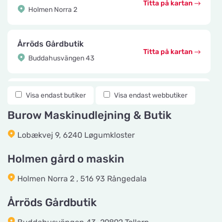
Titta på kartan
Holmen Norra 2
Årröds Gårdbutik
Titta på kartan
Buddahusvängen 43
Knuttes Djurcenter
Visa endast butiker
Visa endast webbutiker
Titta på kartan
Konstmästaregatan 22
Burow Maskinudlejning & Butik
Lobækvej 9, 6240 Løgumkloster
vetzoo.se
Titta på kartan
Frösundaviks Allé 1
Holmen gård o maskin
Holmen Norra 2 , 516 93 Rångedala
Maxi Zoo Valby Torveporten
Titta på kartan
Årröds Gårdbutik
Summerredvej 1