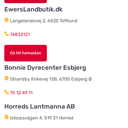
EwersLandbutik.dk
Christensens Bygg & Foder AB
Langelandsvej 2, 6520 Toftlund
Titta på kartan
Lunnvägen 7
74832121
Djurhuset i Mariefred
Titta på kartan
Gå till hemsidan
Ruddammsgatan 2
Bonnie Dyrecenter Esbjerg
AB Hjalmar Möller
Titta på kartan
Strandby Kirkevej 138, 6705 Esbjerg Ø
Köpmannavägen 37
75 12 49 11
Lundabackens Djurfoder
Horreds Lantmanna AB
Titta på kartan
Arons väg 22
Istorpsvägen 4, 519 31 Horred