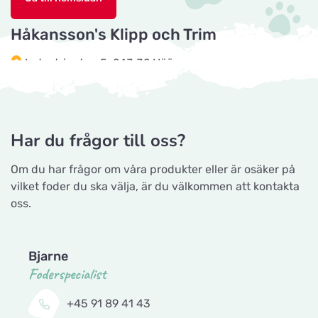
Hova 1
Håkansson's Klipp och Trim
Horseworld Rideudstyr
Industrigatan 5, 243 32 Höör
Titta på kartan
Ellehammersvej 4
Tingholmgård dyrefoder
Maxi Zoo Hobro
Grundvej 36, 8961 Allingåbro
Titta på kartan
Har du frågor till oss?
Thurøvej 13,
Om du har frågor om våra produkter eller är osäker på
Gå till hemsidan
vilket foder du ska välja, är du välkommen att kontakta
Nyborg Dyrehandel ApS
oss.
Titta på kartan
CyberZoo AB
Falstervej 10G
Ladugårdsvägen 101 D, 461 70 Trollhättan
Bjarne
Sporthunden Getinge
Foderspecialist
Titta på kartan
Gå till hemsidan
Östra Järnvägsgatan 46
+45 91 89 41 43