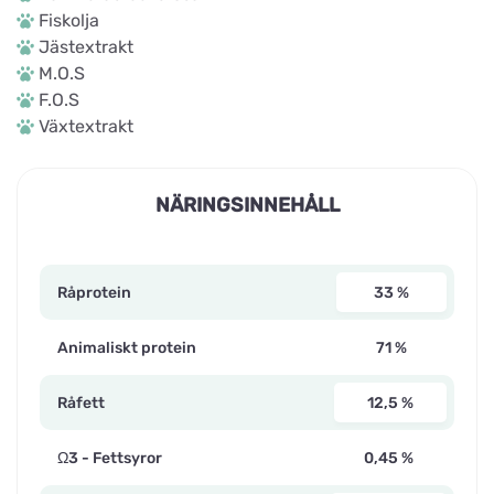
Fiskolja
Jästextrakt
M.O.S
F.O.S
Växtextrakt
NÄRINGSINNEHÅLL
Råprotein
33 %
Animaliskt protein
71 %
Råfett
12,5 %
Ω3 - Fettsyror
0,45 %