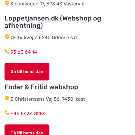
Kolonivägen 17, 593 43 Västervik
Klausen Import
Loppetjansen.dk (Webshop og
Titta på kartan
afhentning)
Værkstedsvej 24C
Østbirkvej 7, 5240 Odense NØ
HesteGrovvaren
Titta på kartan
93 60 64 14
Testrupvej 59
Gå till hemsidan
Hjerterummet / Byens Dyr
Titta på kartan
Jernbanegade 52
Foder & Fritid webshop
E Christensens Vej 86, 7430 Ikast
Vildtremisen
Titta på kartan
+45 5434 8284
Trunderupvej 10
Gå till hemsidan
Agroland Tvis