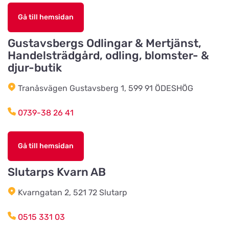
Styrsö zoo
Gå till hemsidan
Titta på kartan
Sundkällevägen 27
Gustavsbergs Odlingar & Mertjänst,
Handelsträdgård, odling, blomster- &
Källby Zoologiska
djur-butik
Titta på kartan
Sjökvarnsvägen 20B
Tranåsvägen Gustavsberg 1, 599 91 ÖDESHÖG
0739-38 26 41
Kista Zoohörna
Titta på kartan
Gullfossgatan 1d
Gå till hemsidan
LT Lantmän
Slutarps Kvarn AB
Titta på kartan
Storgatan 4
Kvarngatan 2, 521 72 Slutarp
Lidhults Bygg & Lantmän
0515 331 03
Titta på kartan
Unnarydsvägen 21