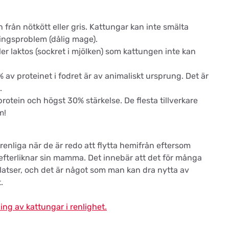
från nötkött eller gris. Kattungar kan inte smälta
tningsproblem (dålig mage).
ler laktos (sockret i mjölken) som kattungen inte kan
0% av proteinet i fodret är av animaliskt ursprung. Det är
.
otein och högst 30% stärkelse. De flesta tillverkare
m!
enliga när de är redo att flytta hemifrån eftersom
a efterliknar sin mamma. Det innebär att det för många
 platser, och det är något som man kan dra nytta av
.
ng av kattungar i renlighet.