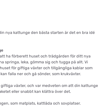
e din nya kattunge den bästa starten är det en bra idé
ge
att ha förberett huset och trädgården för ditt nya
na springa, leka, gömma sig och tugga på allt. Vi
uset för giftiga växter och tillgängliga kablar som
kan falla ner och gå sönder, som krukväxter.
t giftiga växter, och var medveten om att din kattunge
ketet eller snabbt kan klättra över det.
en, som matplats, kattlåda och sovplatser.