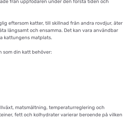
hade från uppfödaren under den första tiden och
lig eftersom katter, till skillnad från andra rovdjur, äter
tt äta långsamt och ensamma. Det kan vara användbar
ra kattungens matplats.
n som din katt behöver:
tillväxt, matsmältning, temperaturreglering och
einer, fett och kolhydrater varierar beroende på vilken