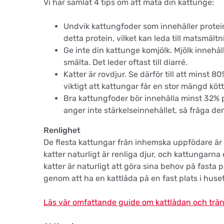
Vi har samlat 4 tips om att mata din kattunge:
Undvik kattungfoder som innehåller protein 
detta protein, vilket kan leda till matsmäl
Ge inte din kattunge komjölk. Mjölk innehål
smälta. Det leder oftast till diarré.
Katter är rovdjur. Se därför till att minst 8
viktigt att kattungar får en stor mängd kött
Bra kattungfoder bör innehålla minst 32% pr
anger inte stärkelseinnehållet, så fråga de
Renlighet
De flesta kattungar från inhemska uppfödare är r
katter naturligt är renliga djur, och kattungarn
katter är naturligt att göra sina behov på fasta
genom att ha en kattlåda på en fast plats i huset
Läs vår omfattande guide om kattlådan och träni