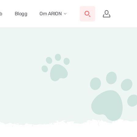
ub
Blogg
Om ARION