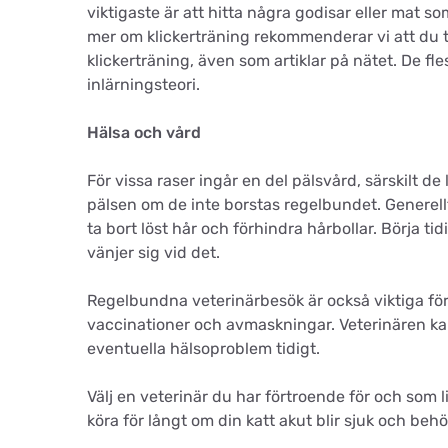
viktigaste är att hitta några godisar eller mat som 
mer om klickerträning rekommenderar vi att du t
klickerträning, även som artiklar på nätet. De 
inlärningsteori.
Hälsa och vård
För vissa raser ingår en del pälsvård, särskilt d
pälsen om de inte borstas regelbundet. Generellt 
ta bort löst hår och förhindra hårbollar. Börja t
vänjer sig vid det.
Regelbundna veterinärbesök är också viktiga fö
vaccinationer och avmaskningar. Veterinären kan 
eventuella hälsoproblem tidigt.
Välj en veterinär du har förtroende för och som l
köra för långt om din katt akut blir sjuk och behö