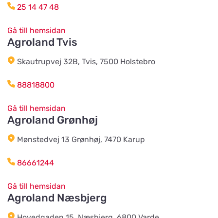
25 14 47 48
AB Hjalmar Möller
Titta på kartan
Köpmannavägen 37
Gå till hemsidan
Agroland Tvis
Lundabackens Djurfoder
Skautrupvej 32B, Tvis, 7500 Holstebro
Titta på kartan
Arons väg 22
88818800
BVL Söderåsen AB
Gå till hemsidan
Titta på kartan
Agroland Grønhøj
Böketoftavägen 19
Mønstedvej 13 Grønhøj, 7470 Karup
Södra Åby Lokalförening ek för
Titta på kartan
86661244
Rosenlidsvägen 11
Gå till hemsidan
Agroland Næsbjerg
Hund & Kattshopen
Titta på kartan
Vistvägen 34
Hovedgaden 15, Næsbjerg, 6800 Varde