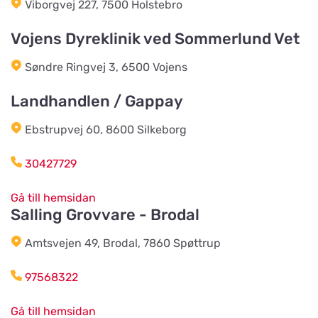
Viborgvej 227, 7500 Holstebro
Hjerterummet / Byens Dyr
Titta på kartan
Jernbanegade 52
Vojens Dyreklinik ved Sommerlund Vet
Søndre Ringvej 3, 6500 Vojens
Vildtremisen
Titta på kartan
Landhandlen / Gappay
Trunderupvej 10
Ebstrupvej 60, 8600 Silkeborg
Agroland Tvis
Titta på kartan
30427729
Skautrupvej 32B, Tvis
Gå till hemsidan
Salling Grovvare - Brodal
Agroland Grønhøj
Titta på kartan
Mønstedvej 13 Grønhøj
Amtsvejen 49, Brodal, 7860 Spøttrup
97568322
Agroland Næsbjerg
Titta på kartan
Hovedgaden 15, Næsbjerg
Gå till hemsidan