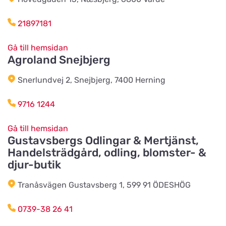
21897181
Wermlands Skogsförråd
Titta på kartan
Industrigatan 1
Gå till hemsidan
Agroland Snejbjerg
Snerlundvej 2, Snejbjerg, 7400 Herning
Djurspecialisten i Eskilstuna AB
Titta på kartan
Lohegatan 43
9716 1244
Gå till hemsidan
Stavs Häst och Hund
Gustavsbergs Odlingar & Mertjänst,
Titta på kartan
Stav 2
Handelsträdgård, odling, blomster- &
djur-butik
Djórahandilin sp/f
Tranåsvägen Gustavsberg 1, 599 91 ÖDESHÖG
Titta på kartan
2 Óðinshædd
0739-38 26 41