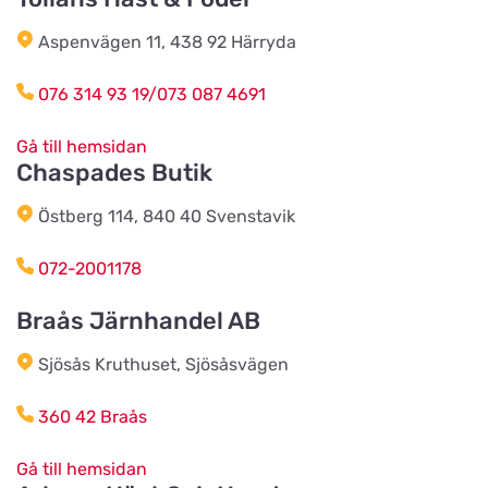
Aspenvägen 11, 438 92 Härryda
Älvsered Lantmän
Titta på kartan
076 314 93 19/073 087 4691
Mårdaklevsvägen 22
Gå till hemsidan
Chaspades Butik
Värö Lantmannaförening ek för
Titta på kartan
Vallavägen 4
Östberg 114, 840 40 Svenstavik
072-2001178
Grimetonortens Lantmän
Titta på kartan
Braås Järnhandel AB
Källängsvägen 1
Sjösås Kruthuset, Sjösåsvägen
Harplinge Lantmän
Titta på kartan
360 42 Braås
Föreningsvägen 36
Gå till hemsidan