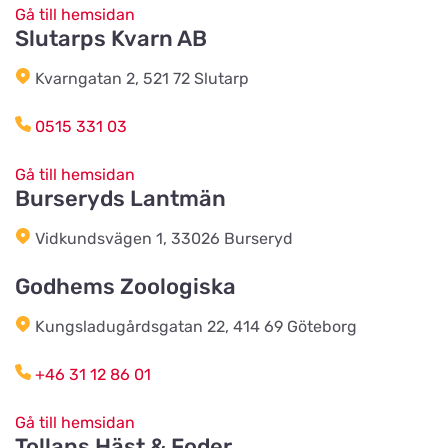
Träbolaget i Ljungbyhed
Gå till hemsidan
Titta på kartan
Slutarps Kvarn AB
Ljungbygatan 25
Kvarngatan 2, 521 72 Slutarp
Kung Grim's Hund & Katt
Titta på kartan
0515 331 03
Drostvägen 14
Gå till hemsidan
Burseryds Lantmän
Allboden i Strängnäs
Titta på kartan
Lärlingsvägen 5
Vidkundsvägen 1, 33026 Burseryd
Godhems Zoologiska
Åkeriet i Hjälmhult AB
(Änghagens Foder)
Titta på kartan
Kungsladugårdsgatan 22, 414 69 Göteborg
LANE-RYRS RÖD 150
+46 31 12 86 01
Husdjursshopen
Gå till hemsidan
Titta på kartan
Tollans Häst & Foder