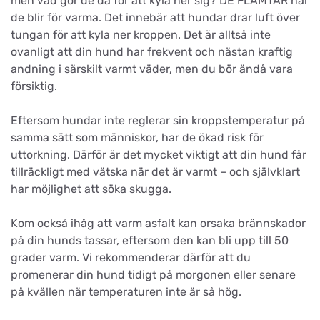
men vad gör de då för att kyla ner sig? DE FLÄMTAR när
de blir för varma. Det innebär att hundar drar luft över
tungan för att kyla ner kroppen. Det är alltså inte
ovanligt att din hund har frekvent och nästan kraftig
andning i särskilt varmt väder, men du bör ändå vara
försiktig.
Eftersom hundar inte reglerar sin kroppstemperatur på
samma sätt som människor, har de ökad risk för
uttorkning. Därför är det mycket viktigt att din hund får
tillräckligt med vätska när det är varmt – och självklart
har möjlighet att söka skugga.
Kom också ihåg att varm asfalt kan orsaka brännskador
på din hunds tassar, eftersom den kan bli upp till 50
grader varm. Vi rekommenderar därför att du
promenerar din hund tidigt på morgonen eller senare
på kvällen när temperaturen inte är så hög.