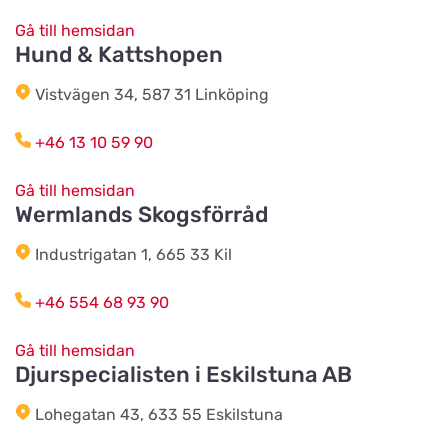
Titta på kartan
Soldatgränd 3
Gå till hemsidan
Hund & Kattshopen
Kolmårdens Djurtillbehör
Vistvägen 34, 587 31 Linköping
Titta på kartan
Sjöviksvägen
+46 13 10 59 90
Annas Djur & Foder
Gå till hemsidan
Titta på kartan
Wermlands Skogsförråd
Affärsvägen 3
Industrigatan 1, 665 33 Kil
Rödets Gård
Titta på kartan
+46 554 68 93 90
Gunneröd 536
Gå till hemsidan
Djurspecialisten i Eskilstuna AB
Anjinsans Hund and Katt
Titta på kartan
Mogatan 6
Lohegatan 43, 633 55 Eskilstuna