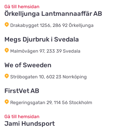
Gå till hemsidan
Örkelljunga Lantmannaaffär AB
Luneborg Foder & Energi
Titta på kartan
Drakabygget 1256, 286 92 Örkelljunga
Luneborgvej 306
Megs Djurbruk i Svedala
Foderven.dk
Malmövägen 97, 233 39 Svedala
Titta på kartan
Saltøvej 41
We of Sweeden
Ströbogaten 10, 602 23 Norrköping
Hegn & Grovvare
Titta på kartan
Viborgvej 227
FirstVet AB
Regeringsgatan 29, 114 56 Stockholm
Vojens Dyreklinik ved
Sommerlund Vet
Titta på kartan
Gå till hemsidan
Søndre Ringvej 3
Jami Hundsport