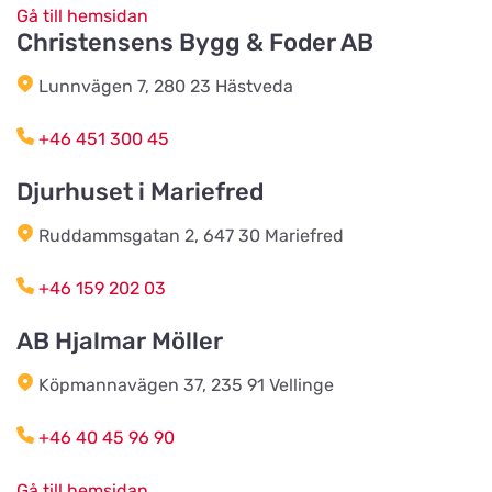
Titta på kartan
Gå till hemsidan
Gullfossgatan 1d
Christensens Bygg & Foder AB
Lunnvägen 7, 280 23 Hästveda
LT Lantmän
Titta på kartan
Storgatan 4
+46 451 300 45
Djurhuset i Mariefred
Lidhults Bygg & Lantmän
Titta på kartan
Unnarydsvägen 21
Ruddammsgatan 2, 647 30 Mariefred
+46 159 202 03
Köingeortens Lantmän
Titta på kartan
AB Hjalmar Möller
Östervägen 9
Köpmannavägen 37, 235 91 Vellinge
Cats & Dogs AB
Titta på kartan
+46 40 45 96 90
Herr Stens väg 10
Gå till hemsidan