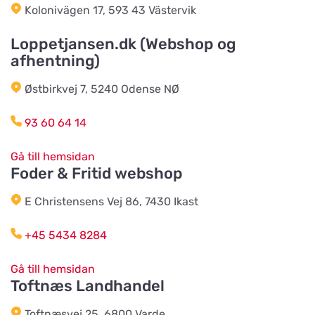
Kolonivägen 17, 593 43 Västervik
Landhandlen / Gappay
Titta på kartan
Loppetjansen.dk (Webshop og
Ebstrupvej 60
afhentning)
Østbirkvej 7, 5240 Odense NØ
Salling Grovvare - Brodal
Titta på kartan
Amtsvejen 49, Brodal
93 60 64 14
Gå till hemsidan
Salling Grovvare
Titta på kartan
Foder & Fritid webshop
M. P. Stisens Vej 17
E Christensens Vej 86, 7430 Ikast
EwersLandbutik.dk
+45 5434 8284
Titta på kartan
Langelandsvej 2
Gå till hemsidan
Toftnæs Landhandel
Bonnie Dyrecenter Esbjerg
Titta på kartan
Toftnæsvej 25, 6800 Varde