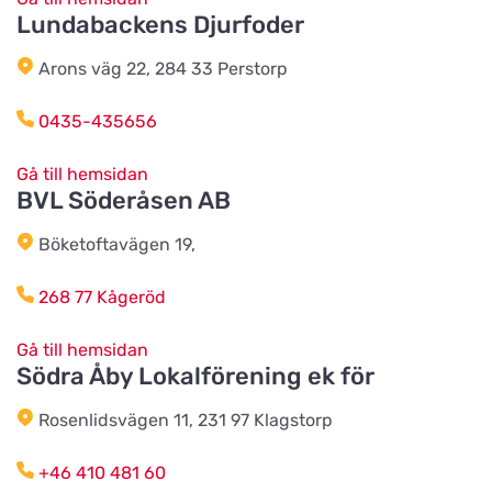
Lundabackens Djurfoder
Tidaholms Djur & Djurartiklar
Titta på kartan
Torggatan 6D
Arons väg 22, 284 33 Perstorp
0435-435656
Vacker Tass Salong & Tillbehör
AB
Titta på kartan
Gå till hemsidan
Sturegatan 14
BVL Söderåsen AB
Böketoftavägen 19,
Karlstads Hundcenter
Titta på kartan
268 77 Kågeröd
Stallplatsvägen 2
Gå till hemsidan
Södra Åby Lokalförening ek för
Djurensvärld Vetlanda
Titta på kartan
Västerleden 60
Rosenlidsvägen 11, 231 97 Klagstorp
+46 410 481 60
HundoMera