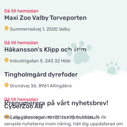
Titta på kartan
Ladugårdsvägen 101 D
Gå till hemsidan
Maxi Zoo Valby Torveporten
Tika Rideudstyr
Summerredvej 1, 2500 Valby
Titta på kartan
Solbjerg Plantagevej 3
Gå till hemsidan
Håkansson's Klipp och Trim
Josefines sadlar
Titta på kartan
Industrigatan 5, 243 32 Höör
Hova 1
Tingholmgård dyrefoder
Horseworld Rideudstyr
Grundvej 36, 8961 Allingåbro
Titta på kartan
Ellehammersvej 4
Gå till hemsidan
Prenumerera på vårt nyhetsbrev!
CyberZoo AB
Maxi Zoo Hobro
Titta på kartan
Håll dig informerad om ditt husdjurs hälsa, få de
Ladugårdsvägen 101 D, 461 70 Trollhättan
Thurøvej 13,
senaste nyheterna inom näring, håll dig uppdaterad om