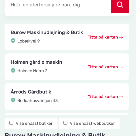
Burow Maskinudlejning & Butik
Titta på kartan
Lobækvej 9
Holmen gård o maskin
Titta på kartan
Holmen Norra 2
Årröds Gårdbutik
Titta på kartan
Buddahusvängen 43
Knuttes Djurcenter
Visa endast butiker
Visa endast webbutiker
Titta på kartan
Konstmästaregatan 22
Burow Maskinudlejning & Butik