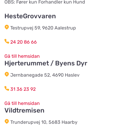
OBS: Fører kun Forhandler kun Hund
Nygatan 16B
HesteGrovvaren
Team Alutorp AB
Titta på kartan
Testrupvej 59, 9620 Aalestrup
Frestensfällevägen 64
24 20 86 66
Dalviks Kvarn AB
Gå till hemsidan
Titta på kartan
Åkerängstavägen 2
Hjerterummet / Byens Dyr
Jernbanegade 52, 4690 Haslev
Christensens Bygg & Foder AB
Titta på kartan
31 36 23 92
Lunnvägen 7
Gå till hemsidan
Vildtremisen
Djurhuset i Mariefred
Titta på kartan
Ruddammsgatan 2
Trunderupvej 10, 5683 Haarby