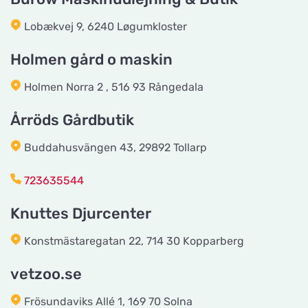
Lobækvej 9, 6240 Løgumkloster
vetzoo.se
Titta på kartan
Frösundaviks Allé 1
Holmen gård o maskin
Holmen Norra 2 , 516 93 Rångedala
Maxi Zoo Valby Torveporten
Titta på kartan
Årröds Gårdbutik
Summerredvej 1
Buddahusvängen 43, 29892 Tollarp
Håkansson's Klipp och Trim
723635544
Titta på kartan
Industrigatan 5
Knuttes Djurcenter
Tingholmgård dyrefoder
Konstmästaregatan 22, 714 30 Kopparberg
Titta på kartan
Grundvej 36
vetzoo.se
Frösundaviks Allé 1, 169 70 Solna
CyberZoo AB