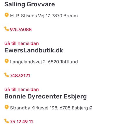
Salling Grovvare
M. P. Stisens Vej 17, 7870 Breum
Agroland Snejbjerg
Titta på kartan
Snerlundvej 2, Snejbjerg
97576088
Gå till hemsidan
Gustavsbergs Odlingar &
EwersLandbutik.dk
Mertjänst, Handelsträdgård,
Titta på kartan
odling, blomster- & djur-butik
Langelandsvej 2, 6520 Toftlund
Tranåsvägen Gustavsberg 1
74832121
Slutarps Kvarn AB
Titta på kartan
Gå till hemsidan
Kvarngatan 2
Bonnie Dyrecenter Esbjerg
Strandby Kirkevej 138, 6705 Esbjerg Ø
Burseryds Lantmän
Titta på kartan
Vidkundsvägen 1
75 12 49 11