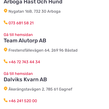
Arboga Häst Och Hund
Vinbergsortens
Lantmannaförening
Titta på kartan
Nygatan 16B, 732 30 Arboga
Päronvägen 7
073 681 58 21
Slöinge Lantmannaförening ek
för
Gå till hemsidan
Titta på kartan
Team Alutorp AB
Virkesvägen 3
Frestensfällevägen 64, 269 96 Båstad
Styrsö zoo
+46 72 743 44 34
Titta på kartan
Sundkällevägen 27
Gå till hemsidan
Dalviks Kvarn AB
Källby Zoologiska
Titta på kartan
Åkerängstavägen 2, 785 61 Gagnef
Sjökvarnsvägen 20B
+46 241 520 00
Kista Zoohörna