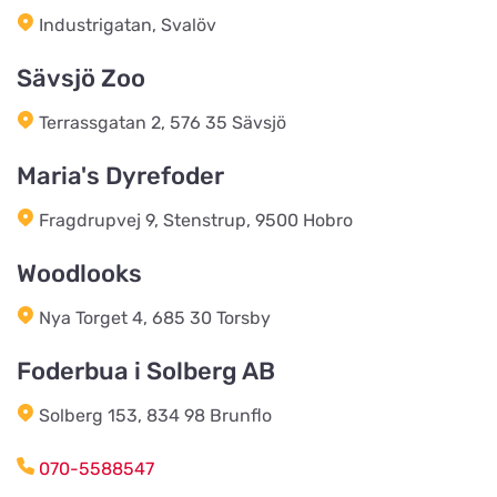
FirstVet AB
Industrigatan, Svalöv
Titta på kartan
Regeringsgatan 29
Sävsjö Zoo
Jami Hundsport
Terrassgatan 2, 576 35 Sävsjö
Titta på kartan
Kolonivägen 17
Maria's Dyrefoder
Fragdrupvej 9, Stenstrup, 9500 Hobro
Loppetjansen.dk (Webshop og
afhentning)
Titta på kartan
Woodlooks
Østbirkvej 7
Nya Torget 4, 685 30 Torsby
Foder & Fritid webshop
Foderbua i Solberg AB
Titta på kartan
E Christensens Vej 86
Solberg 153, 834 98 Brunflo
Toftnæs Landhandel
070-5588547
Titta på kartan
Toftnæsvej 25