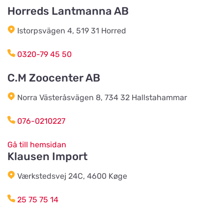
Horreds Lantmanna AB
Godhems Zoologiska
Titta på kartan
Istorpsvägen 4, 519 31 Horred
Kungsladugårdsgatan 22
0320-79 45 50
Tollans Häst & Foder
Titta på kartan
C.M Zoocenter AB
Aspenvägen 11
Norra Västeråsvägen 8, 734 32 Hallstahammar
Chaspades Butik
076-0210227
Titta på kartan
Östberg 114
Gå till hemsidan
Klausen Import
Braås Järnhandel AB
Titta på kartan
Værkstedsvej 24C, 4600 Køge
Sjösås Kruthuset
25 75 75 14
Arboga Häst Och Hund
Titta på kartan