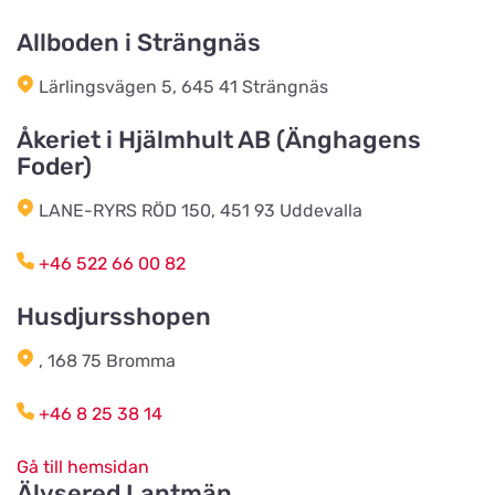
Örbyvägen 6
Allboden i Strängnäs
Sjögrens Zooshop
Lärlingsvägen 5, 645 41 Strängnäs
Titta på kartan
Sällshög 2040
Åkeriet i Hjälmhult AB (Änghagens
Foder)
Scalarens Zoologiska
Titta på kartan
LANE-RYRS RÖD 150, 451 93 Uddevalla
Färgaregatan 18
+46 522 66 00 82
MT`s Djurartiklar AB
Husdjursshopen
Titta på kartan
Estunavägen 22
, 168 75 Bromma
Mocolony
+46 8 25 38 14
Titta på kartan
Vesumsvägen 9-30
Gå till hemsidan
Älvsered Lantmän