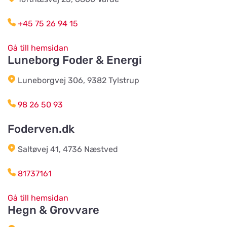
Strandby Kirkevej 138
+45 75 26 94 15
Horreds Lantmanna AB
Titta på kartan
Gå till hemsidan
Istorpsvägen 4
Luneborg Foder & Energi
Luneborgvej 306, 9382 Tylstrup
C.M Zoocenter AB
Titta på kartan
Norra Västeråsvägen 8
98 26 50 93
Foderven.dk
Klausen Import
Titta på kartan
Saltøvej 41, 4736 Næstved
Værkstedsvej 24C
81737161
HesteGrovvaren
Titta på kartan
Gå till hemsidan
Testrupvej 59
Hegn & Grovvare