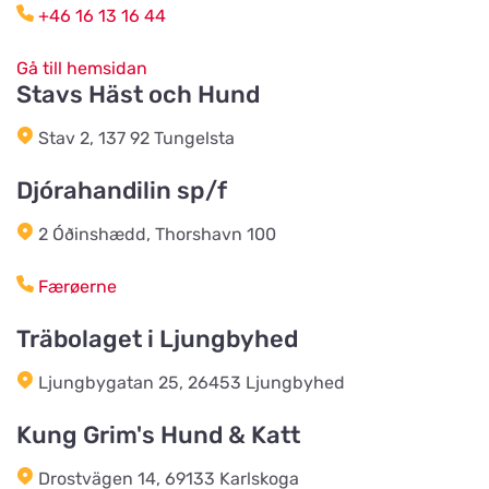
+46 16 13 16 44
2BE4You
Titta på kartan
Gå till hemsidan
Albrektsvägen 77
Stavs Häst och Hund
Stav 2, 137 92 Tungelsta
Tropicstallet
Titta på kartan
PL 9114 Öraholma
Djórahandilin sp/f
2 Óðinshædd, Thorshavn 100
Tassoteket
Titta på kartan
Funkabotorge 1A
Færøerne
Träbolaget i Ljungbyhed
Djurens Värld Torsås
Titta på kartan
Ljungbygatan 25, 26453 Ljungbyhed
Allfargatan 12
Kung Grim's Hund & Katt
Skene Zoologiska
Drostvägen 14, 69133 Karlskoga
Titta på kartan