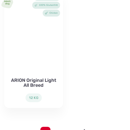
Adult
dog
100% Glutenfritt
Chicken
ARION Original Light
All Breed
12 KG