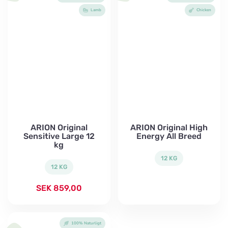
Lamb
Chicken
ARION Original
ARION Original High
Sensitive Large 12
Energy All Breed
kg
12 KG
12 KG
SEK
859,00
100% Naturligt