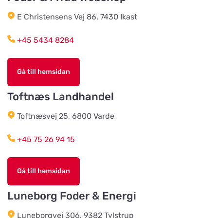
E Christensens Vej 86, 7430 Ikast
Vildtremisen
Titta på kartan
+45 5434 8284
Trunderupvej 10
Gå till hemsidan
Agroland Tvis
Titta på kartan
Skautrupvej 32B, Tvis
Toftnæs Landhandel
Toftnæsvej 25, 6800 Varde
Agroland Grønhøj
Titta på kartan
Mønstedvej 13 Grønhøj
+45 75 26 94 15
Agroland Næsbjerg
Gå till hemsidan
Titta på kartan
Hovedgaden 15, Næsbjerg
Luneborg Foder & Energi
Luneborgvej 306, 9382 Tylstrup
Agroland Snejbjerg