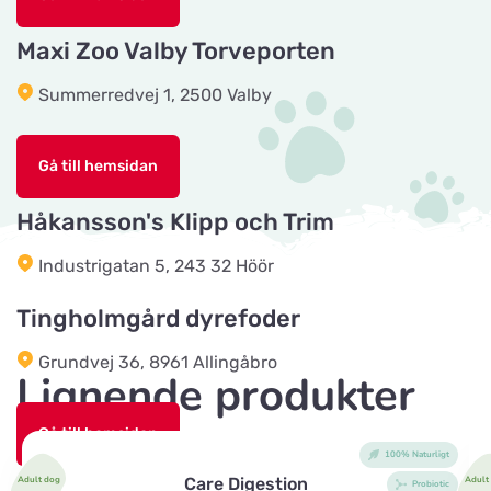
Tika Rideudstyr
Maxi Zoo Valby Torveporten
Titta på kartan
Solbjerg Plantagevej 3
Summerredvej 1, 2500 Valby
Josefines sadlar
Titta på kartan
Gå till hemsidan
Hova 1
Håkansson's Klipp och Trim
Horseworld Rideudstyr
Industrigatan 5, 243 32 Höör
Titta på kartan
Ellehammersvej 4
Tingholmgård dyrefoder
Maxi Zoo Hobro
Grundvej 36, 8961 Allingåbro
Titta på kartan
Lignende produkter
Thurøvej 13,
Gå till hemsidan
100% Naturligt
Nyborg Dyrehandel ApS
Titta på kartan
Adult dog
Care Digestion
Adult
CyberZoo AB
Probiotic