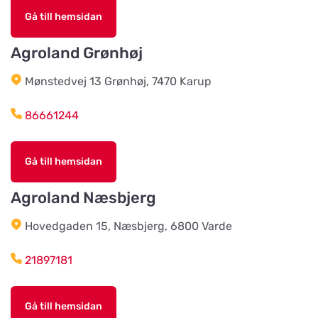
Älvsered Lantmän
Titta på kartan
Gå till hemsidan
Mårdaklevsvägen 22
Agroland Grønhøj
Värö Lantmannaförening ek för
Mønstedvej 13 Grønhøj, 7470 Karup
Titta på kartan
Vallavägen 4
86661244
Grimetonortens Lantmän
Titta på kartan
Gå till hemsidan
Källängsvägen 1
Agroland Næsbjerg
Harplinge Lantmän
Titta på kartan
Hovedgaden 15, Næsbjerg, 6800 Varde
Föreningsvägen 36
21897181
Vinbergsortens
Lantmannaförening
Titta på kartan
Gå till hemsidan
Päronvägen 7