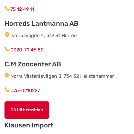
75 12 49 11
Lundabackens Djurfoder
Horreds Lantmanna AB
Titta på kartan
Arons väg 22
Istorpsvägen 4, 519 31 Horred
BVL Söderåsen AB
0320-79 45 50
Titta på kartan
Böketoftavägen 19
C.M Zoocenter AB
Norra Västeråsvägen 8, 734 32 Hallstahammar
Södra Åby Lokalförening ek för
Titta på kartan
Rosenlidsvägen 11
076-0210227
Hund & Kattshopen
Gå till hemsidan
Titta på kartan
Vistvägen 34
Klausen Import