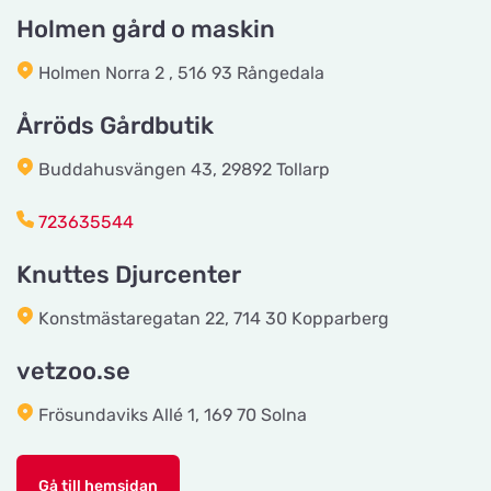
Titta på kartan
Frösundaviks Allé 1
Holmen gård o maskin
Holmen Norra 2 , 516 93 Rångedala
Maxi Zoo Valby Torveporten
Titta på kartan
Årröds Gårdbutik
Summerredvej 1
Buddahusvängen 43, 29892 Tollarp
Håkansson's Klipp och Trim
723635544
Titta på kartan
Industrigatan 5
Knuttes Djurcenter
Tingholmgård dyrefoder
Konstmästaregatan 22, 714 30 Kopparberg
Titta på kartan
Grundvej 36
vetzoo.se
Frösundaviks Allé 1, 169 70 Solna
CyberZoo AB
Titta på kartan
Ladugårdsvägen 101 D
Gå till hemsidan