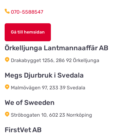
070-5588547
Salling Grovvare - Brodal
Titta på kartan
Amtsvejen 49, Brodal
Gå till hemsidan
Örkelljunga Lantmannaaffär AB
Salling Grovvare
Titta på kartan
Drakabygget 1256, 286 92 Örkelljunga
M. P. Stisens Vej 17
Megs Djurbruk i Svedala
EwersLandbutik.dk
Titta på kartan
Malmövägen 97, 233 39 Svedala
Langelandsvej 2
We of Sweeden
Bonnie Dyrecenter Esbjerg
Ströbogaten 10, 602 23 Norrköping
Titta på kartan
Strandby Kirkevej 138
FirstVet AB