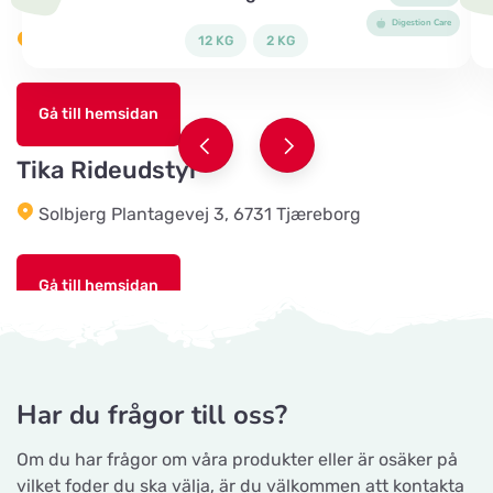
Falstervej 10G
Digestion Care
Ladugårdsvägen 101 D, 461 70 Trollhättan
12 KG
2 KG
Sporthunden Getinge
Titta på kartan
Gå till hemsidan
Östra Järnvägsgatan 46
Tika Rideudstyr
EMA´s Foder
Titta på kartan
Solbjerg Plantagevej 3, 6731 Tjæreborg
Lillebovägen 3
Gå till hemsidan
Maia Trim & Spa
Titta på kartan
Karlsbrovägen 1
Josefines sadlar
Hova 1, 54892 Hova
Mankis Djurtillbehör
Har du frågor till oss?
Titta på kartan
Horseworld Rideudstyr
Notavallavägen 1
Om du har frågor om våra produkter eller är osäker på
Ellehammersvej 4, 7100 Vejle
vilket foder du ska välja, är du välkommen att kontakta