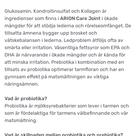
Glukosamin, Kondroitinsulfat och Kollagen är
ingredienser som finns i
ARION Care Joint
i ökade
mängder för att stödja lederna och rörelseomfånget. De
tillsatta ämnena bygger upp brosket och
vätskebalansen i lederna. Ledproblem åtföljs ofta av
smärta eller irritation. Väsentliga fettsyror som EPA och
DHA är närvarande i ökade mängder och är kända för
att minska irritation. Prebiotika i kombination med en
tillsats av probiotika optimerar tarmfloran och har en
gynnsam effekt på matsmältningen av viktiga
näringsämnen.
Vad är probiotika?
Probiotika är mjölksyrebakterier som lever i tarmen och
som är fördelaktiga för tarmens välbefinnande och vår
matsmältning.
Vad är skillnaden mellan probiotika och prebiotika?