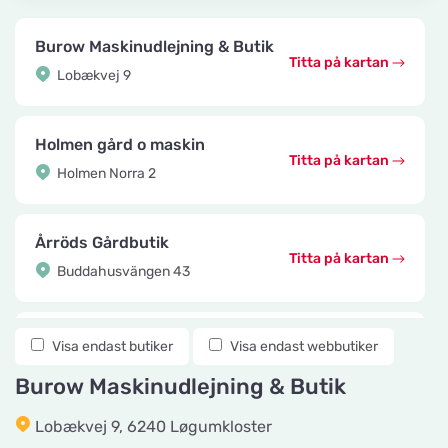
Burow Maskinudlejning & Butik
Titta på kartan
Lobækvej 9
Holmen gård o maskin
Titta på kartan
Holmen Norra 2
Årröds Gårdbutik
Titta på kartan
Buddahusvängen 43
Knuttes Djurcenter
Visa endast butiker
Visa endast webbutiker
Titta på kartan
Konstmästaregatan 22
Burow Maskinudlejning & Butik
Lobækvej 9, 6240 Løgumkloster
vetzoo.se