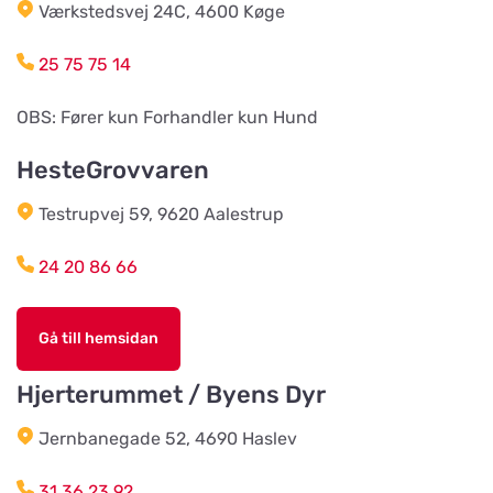
Wermlands Skogsförråd
Værkstedsvej 24C, 4600 Køge
Titta på kartan
Industrigatan 1
25 75 75 14
Djurspecialisten i Eskilstuna AB
OBS: Fører kun Forhandler kun Hund
Titta på kartan
Lohegatan 43
HesteGrovvaren
Testrupvej 59, 9620 Aalestrup
Stavs Häst och Hund
Titta på kartan
Stav 2
24 20 86 66
Djórahandilin sp/f
Gå till hemsidan
Titta på kartan
2 Óðinshædd
Hjerterummet / Byens Dyr
Träbolaget i Ljungbyhed
Jernbanegade 52, 4690 Haslev
Titta på kartan
Ljungbygatan 25
31 36 23 92