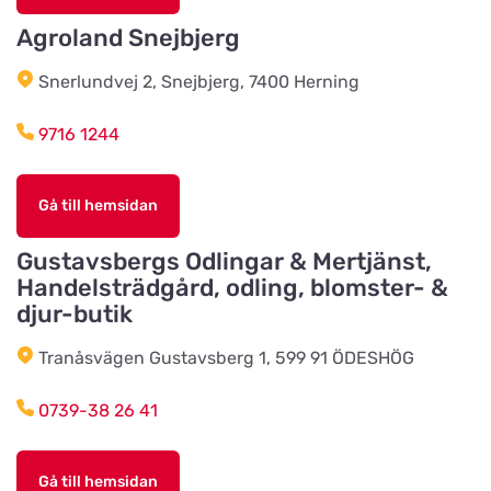
Agroland Snejbjerg
Slöinge Lantmannaförening ek
Snerlundvej 2, Snejbjerg, 7400 Herning
för
Titta på kartan
Virkesvägen 3
9716 1244
Styrsö zoo
Gå till hemsidan
Titta på kartan
Sundkällevägen 27
Gustavsbergs Odlingar & Mertjänst,
Handelsträdgård, odling, blomster- &
Källby Zoologiska
djur-butik
Titta på kartan
Sjökvarnsvägen 20B
Tranåsvägen Gustavsberg 1, 599 91 ÖDESHÖG
0739-38 26 41
Kista Zoohörna
Titta på kartan
Gullfossgatan 1d
Gå till hemsidan