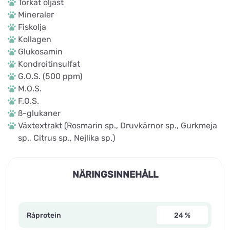
Torkat öljäst
Mineraler
Fiskolja
Kollagen
Glukosamin
Kondroitinsulfat
G.O.S. (500 ppm)
M.O.S.
F.O.S.
ß-glukaner
Växtextrakt (Rosmarin sp., Druvkärnor sp., Gurkmeja
sp., Citrus sp., Nejlika sp.)
NÄRINGSINNEHÅLL
Råprotein
24 %