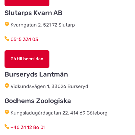
LT Lantmän
Slutarps Kvarn AB
Titta på kartan
Storgatan 4
Kvarngatan 2, 521 72 Slutarp
Lidhults Bygg & Lantmän
0515 331 03
Titta på kartan
Unnarydsvägen 21
Gå till hemsidan
Köingeortens Lantmän
Titta på kartan
Burseryds Lantmän
Östervägen 9
Vidkundsvägen 1, 33026 Burseryd
Cats & Dogs AB
Godhems Zoologiska
Titta på kartan
Herr Stens väg 10
Kungsladugårdsgatan 22, 414 69 Göteborg
Tidaholms Djur & Djurartiklar
+46 31 12 86 01
Titta på kartan
Torggatan 6D