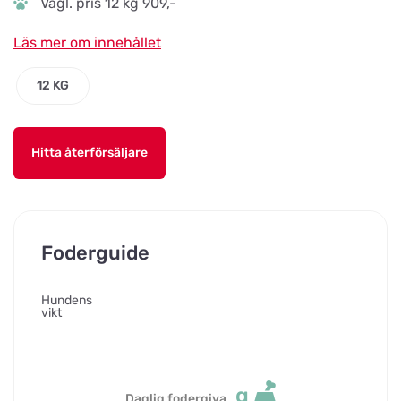
Vägl. pris 12 kg 909,-
Läs mer om innehållet
12 KG
Hitta återförsäljare
Foderguide
Hundens
vikt
g
Daglig fodergiva