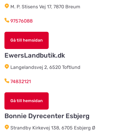
Team Alutorp AB
M. P. Stisens Vej 17, 7870 Breum
Titta på kartan
Frestensfällevägen 64
97576088
Dalviks Kvarn AB
Titta på kartan
Gå till hemsidan
Åkerängstavägen 2
EwersLandbutik.dk
Christensens Bygg & Foder AB
Langelandsvej 2, 6520 Toftlund
Titta på kartan
Lunnvägen 7
74832121
Djurhuset i Mariefred
Titta på kartan
Gå till hemsidan
Ruddammsgatan 2
Bonnie Dyrecenter Esbjerg
AB Hjalmar Möller
Titta på kartan
Strandby Kirkevej 138, 6705 Esbjerg Ø
Köpmannavägen 37