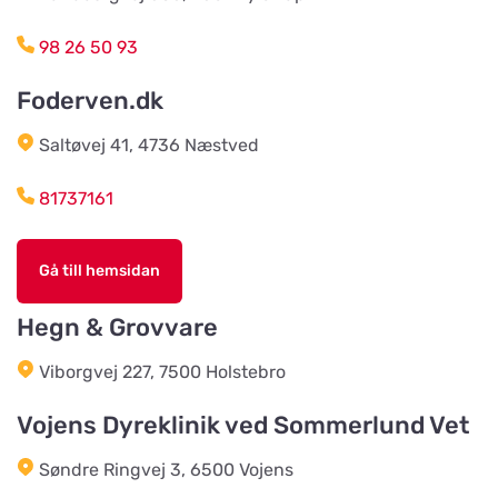
Titta på kartan
Snerlundvej 2, Snejbjerg
98 26 50 93
Foderven.dk
Gustavsbergs Odlingar &
Mertjänst, Handelsträdgård,
Titta på kartan
odling, blomster- & djur-butik
Saltøvej 41, 4736 Næstved
Tranåsvägen Gustavsberg 1
81737161
Slutarps Kvarn AB
Titta på kartan
Gå till hemsidan
Kvarngatan 2
Hegn & Grovvare
Burseryds Lantmän
Viborgvej 227, 7500 Holstebro
Titta på kartan
Vidkundsvägen 1
Vojens Dyreklinik ved Sommerlund Vet
Søndre Ringvej 3, 6500 Vojens
Godhems Zoologiska
Titta på kartan