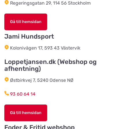
Regeringsgatan 29, 114 56 Stockholm
Horreds Lantmanna AB
Titta på kartan
Istorpsvägen 4
Gå till hemsidan
C.M Zoocenter AB
Jami Hundsport
Titta på kartan
Norra Västeråsvägen 8
Kolonivägen 17, 593 43 Västervik
Klausen Import
Loppetjansen.dk (Webshop og
Titta på kartan
afhentning)
Værkstedsvej 24C
Østbirkvej 7, 5240 Odense NØ
HesteGrovvaren
Titta på kartan
93 60 64 14
Testrupvej 59
Gå till hemsidan
Hjerterummet / Byens Dyr
Titta på kartan
Jernbanegade 52
Foder & Fritid webshop