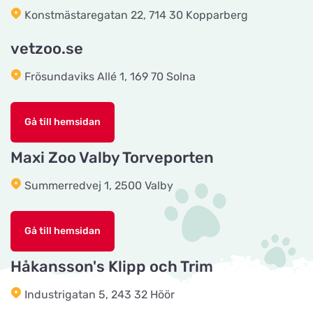
Tingholmgård dyrefoder
Konstmästaregatan 22, 714 30 Kopparberg
Titta på kartan
Grundvej 36
vetzoo.se
Frösundaviks Allé 1, 169 70 Solna
CyberZoo AB
Titta på kartan
Ladugårdsvägen 101 D
Gå till hemsidan
Tika Rideudstyr
Maxi Zoo Valby Torveporten
Titta på kartan
Solbjerg Plantagevej 3
Summerredvej 1, 2500 Valby
Josefines sadlar
Titta på kartan
Gå till hemsidan
Hova 1
Håkansson's Klipp och Trim
Horseworld Rideudstyr
Industrigatan 5, 243 32 Höör
Titta på kartan
Ellehammersvej 4