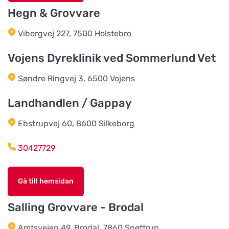
Hegn & Grovvare
Burseryds Lantmän
Viborgvej 227, 7500 Holstebro
Titta på kartan
Vidkundsvägen 1
Vojens Dyreklinik ved Sommerlund Vet
Søndre Ringvej 3, 6500 Vojens
Godhems Zoologiska
Titta på kartan
Kungsladugårdsgatan 22
Landhandlen / Gappay
Ebstrupvej 60, 8600 Silkeborg
Tollans Häst & Foder
Titta på kartan
Aspenvägen 11
30427729
Chaspades Butik
Gå till hemsidan
Titta på kartan
Östberg 114
Salling Grovvare - Brodal
Amtsvejen 49, Brodal, 7860 Spøttrup
Braås Järnhandel AB