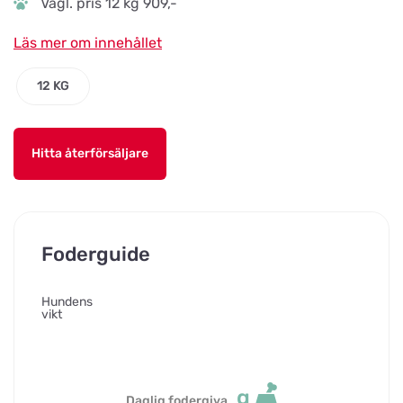
Vägl. pris 12 kg 909,-
Läs mer om innehållet
12 KG
Hitta återförsäljare
Foderguide
Hundens
vikt
g
Daglig fodergiva