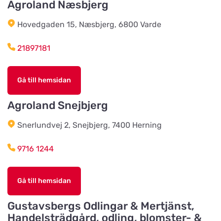
Agroland Næsbjerg
Harplinge Lantmän
Titta på kartan
Hovedgaden 15, Næsbjerg, 6800 Varde
Föreningsvägen 36
21897181
Vinbergsortens
Lantmannaförening
Titta på kartan
Gå till hemsidan
Päronvägen 7
Agroland Snejbjerg
Slöinge Lantmannaförening ek
Snerlundvej 2, Snejbjerg, 7400 Herning
för
Titta på kartan
Virkesvägen 3
9716 1244
Styrsö zoo
Gå till hemsidan
Titta på kartan
Sundkällevägen 27
Gustavsbergs Odlingar & Mertjänst,
Handelsträdgård, odling, blomster- &