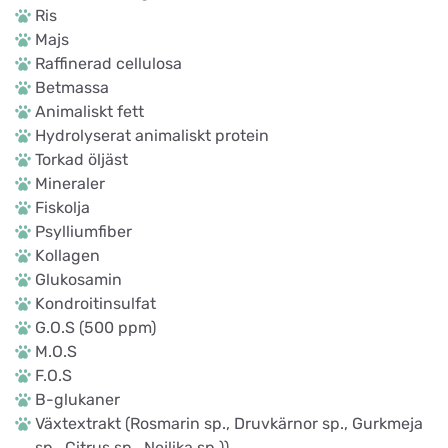
Ris
Majs
Raffinerad cellulosa
Betmassa
Animaliskt fett
Hydrolyserat animaliskt protein
Torkad öljäst
Mineraler
Fiskolja
Psylliumfiber
Kollagen
Glukosamin
Kondroitinsulfat
G.O.S (500 ppm)
M.O.S
F.O.S
B-glukaner
Växtextrakt (Rosmarin sp., Druvkärnor sp., Gurkmeja
sp., Citrus sp., Nejlika sp.))