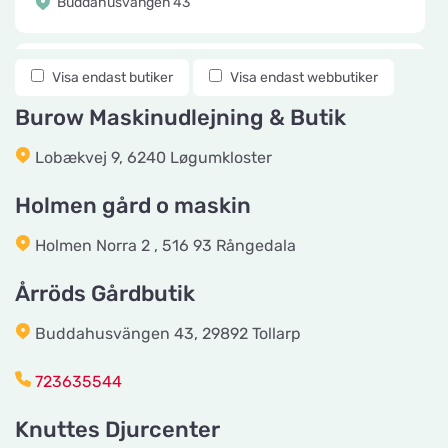
Buddahusvängen 43
Knuttes Djurcenter
Visa endast butiker
Visa endast webbutiker
Titta på kartan
Konstmästaregatan 22
Burow Maskinudlejning & Butik
Lobækvej 9, 6240 Løgumkloster
vetzoo.se
Titta på kartan
Frösundaviks Allé 1
Holmen gård o maskin
Holmen Norra 2 , 516 93 Rångedala
Maxi Zoo Valby Torveporten
Titta på kartan
Årröds Gårdbutik
Summerredvej 1
Buddahusvängen 43, 29892 Tollarp
Håkansson's Klipp och Trim
723635544
Titta på kartan
Industrigatan 5
Knuttes Djurcenter