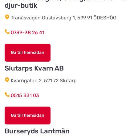
Källby Zoologiska
djur-butik
Titta på kartan
Sjökvarnsvägen 20B
Tranåsvägen Gustavsberg 1, 599 91 ÖDESHÖG
0739-38 26 41
Kista Zoohörna
Titta på kartan
Gullfossgatan 1d
Gå till hemsidan
LT Lantmän
Slutarps Kvarn AB
Titta på kartan
Storgatan 4
Kvarngatan 2, 521 72 Slutarp
Lidhults Bygg & Lantmän
0515 331 03
Titta på kartan
Unnarydsvägen 21
Gå till hemsidan
Köingeortens Lantmän
Titta på kartan
Burseryds Lantmän
Östervägen 9