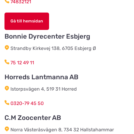
74832121
Djurhuset i Mariefred
Titta på kartan
Gå till hemsidan
Ruddammsgatan 2
Bonnie Dyrecenter Esbjerg
AB Hjalmar Möller
Titta på kartan
Strandby Kirkevej 138, 6705 Esbjerg Ø
Köpmannavägen 37
75 12 49 11
Lundabackens Djurfoder
Horreds Lantmanna AB
Titta på kartan
Arons väg 22
Istorpsvägen 4, 519 31 Horred
BVL Söderåsen AB
0320-79 45 50
Titta på kartan
Böketoftavägen 19
C.M Zoocenter AB
Norra Västeråsvägen 8, 734 32 Hallstahammar
Södra Åby Lokalförening ek för