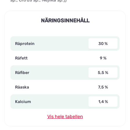
NÄRINGSINNEHÅLL
Råprotein
30 %
Råfett
9 %
Råfiber
5,5 %
Råaska
7,5 %
Kalcium
1,4 %
Vis hele tabellen