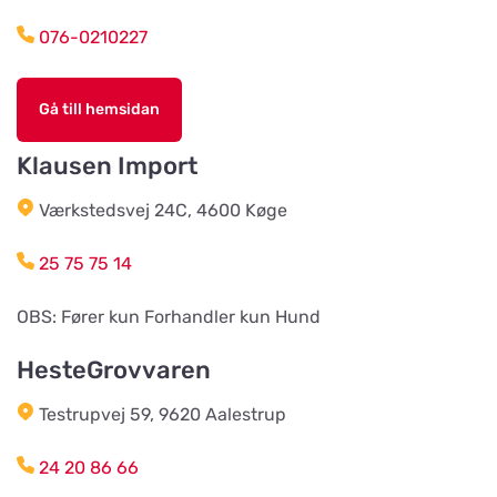
Titta på kartan
Rosenlidsvägen 11
076-0210227
Hund & Kattshopen
Gå till hemsidan
Titta på kartan
Vistvägen 34
Klausen Import
Wermlands Skogsförråd
Værkstedsvej 24C, 4600 Køge
Titta på kartan
Industrigatan 1
25 75 75 14
Djurspecialisten i Eskilstuna AB
OBS: Fører kun Forhandler kun Hund
Titta på kartan
Lohegatan 43
HesteGrovvaren
Testrupvej 59, 9620 Aalestrup
Stavs Häst och Hund
Titta på kartan
Stav 2
24 20 86 66