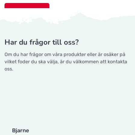
Gå till hemsidan
Maxi Zoo Haslev
Titta på kartan
Lysholm Alle 83
Nyborg Dyrehandel ApS
Falstervej 10G, 5800 Nyborg
Har du frågor till oss?
Tungelstaboden
Titta på kartan
Tungelstavägen 121
Om du har frågor om våra produkter eller är osäker på
Gå till hemsidan
vilket foder du ska välja, är du välkommen att kontakta
oss.
Byatassar
Sporthunden Getinge
Titta på kartan
Industrigatan
Östra Järnvägsgatan 46, 30575 Getinge
Sävsjö Zoo
Gå till hemsidan
Titta på kartan
Terrassgatan 2
EMA´s Foder
Bjarne
Maria's Dyrefoder
Lillebovägen 3, 54965 Skövde